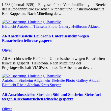
L533 (ehemals B39) – Eingeschränkte Verkehrsführung im Bereich
der Autobahnbrücke zwischen Kirchardt und Sinsheim-Steinsfurt
Bad Rappenau. Nach Mitteilung der…
Blaulicht
Autobahn
Titelseite
Photo-Gallery
Heilbronn
Aktuell
A6 Anschlussstelle Heilbronn Untereisesheim wegen
Bauarbeiten teilweise gesperrt
Oliver
A6 Anschlussstelle Heilbronn Untereisesheim wegen Bauarbeiten
teilweise gesperrt Heilbronn. Nach Mitteilung der
Projektgesellschaft ViA6West muss für Arbeiten an der…
Autobahn
Sinsheim
Allgemein
Titelseite
Photo-Gallery
Aktuell
Blaulicht
Rhein-Neckar-Kreis
Speyer
A6-Anschlussstellen Sinsheim-Süd und Sinsheim-Steinsfurt
wegen Rückbauarbeiten teilweise gesperrt
Oliver