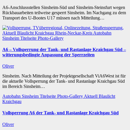
A6-Anschlussstellen Sinsheim-Süd und Sinsheim-Steinsfurt wegen
Rückbauarbeiten teilweise gesperrt Sinsheim. Im Nachgang zu dem
Transport des U-Bootes U17 müssen nach Mitteilung…
Aktuell
Blaulicht
Kraichgau
Rhein-Neckar-Kreis
Autobahn
Sinsheim
Titelseite
Photo-Gallery
A6 – Vollsperrung der Tank- und Rastanlage Kraichgau Süd –
witterungsbedingte Anpassung der Sperrzeiten
Oliver
Sinsheim. Nach Mitteilung der Projektgesellschaft ViA6West ist für
die aktuelle Vollsperrung der Tank- und Rastanlage Kraichgau Süd
im Bereich Sinsheim…
Autobahn
Sinsheim
Titelseite
Photo-Gallery
Aktuell
Blaulicht
Kraichgau
Vollsperrung A6 der Tank- und Rastanlage Kraichgau Süd
Oliver