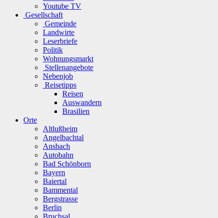
Youtube TV
Gesellschaft
Gemeinde
Landwirte
Leserbriefe
Politik
Wohnungsmarkt
Stellenangebote
Nebenjob
Reisetipps
Reisen
Auswandern
Brasilien
Orte
Altlußheim
Angelbachtal
Ansbach
Autobahn
Bad Schönborn
Bayern
Baiertal
Bammental
Bergstrasse
Berlin
Bruchsal