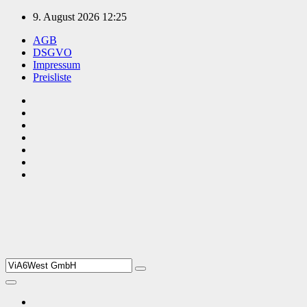
Zum
9. August 2026
12:25
Inhalt
AGB
springen
DSGVO
Impressum
Preisliste
TVüberregional
Onlinezeitung, PR - Videopoduktionen