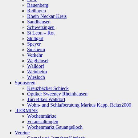
Rauenberg
Reilingen
Rhein-Neckar-Kreis
Sandhausen
Schwetzingen
St Leon – Rot
Stuttgart
Speyer
Sinsheim
Verkehr
Waghäusel
Walldorf
Weinheim
Wiesloch
Sponsoren
Kreuzbäcker Schieck
Optiker Sweeney Rheinhausen
Tari Bikes Walldorf
Wohn- und Schlafberatung Markus Kapp, Relax2000
TERMINE
Wochenmärkte
Veranstaltungen
Wochenmarkt Gauangelloch
Vereine