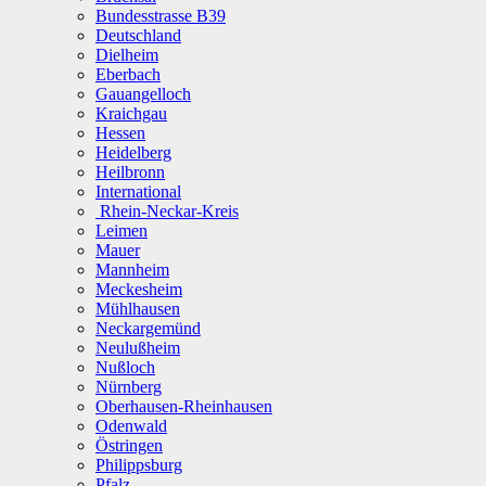
Bundesstrasse B39
Deutschland
Dielheim
Eberbach
Gauangelloch
Kraichgau
Hessen
Heidelberg
Heilbronn
International
Rhein-Neckar-Kreis
Leimen
Mauer
Mannheim
Meckesheim
Mühlhausen
Neckargemünd
Neulußheim
Nußloch
Nürnberg
Oberhausen-Rheinhausen
Odenwald
Östringen
Philippsburg
Pfalz