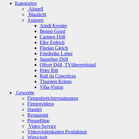
Kategorien
Aktuell
Blaulicht
Autoren
Arndt Kessler
Benno Good
Carmen Döll
Elke Erdrich
Florian Gleich
Friederike Lober
Jaqueline Döll
Oliver Döll, TVüberregional
Peter Ritt
Ralf da Conceicao
Thorsten Krings
Viba-Vision
Gewerbe
Firmenberichterstattungen
Firmenvideos
Handel
Restaurant
Pressefilme
Video Service
Videovisitenkarten Produktion
Wirtschaft