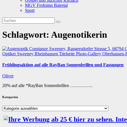
Gospel und Jazzchor Kirrlach
MGV Frohsinn Baiertal
Sport
Schlagwort:
Augenotikerin
Optiker Sweeney Rheinhausen
Titelseite
Photo-Gallery
Oberhausen-
Frühlingsaktion auf alle RayBan Sonnenbrillen und Fassungen
Oliver
20% auf alle *RayBan Sonnenbrillen ……………
Kategorien
Kategorien