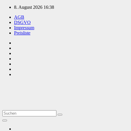
Zum
8. August 2026
16:38
Inhalt
AGB
springen
DSGVO
Impressum
Preisliste
TVüberregional
Onlinezeitung, PR - Videopoduktionen