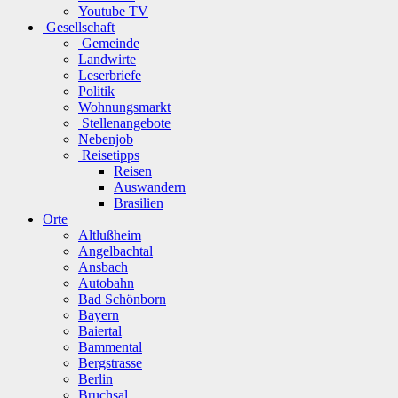
Youtube TV
Gesellschaft
Gemeinde
Landwirte
Leserbriefe
Politik
Wohnungsmarkt
Stellenangebote
Nebenjob
Reisetipps
Reisen
Auswandern
Brasilien
Orte
Altlußheim
Angelbachtal
Ansbach
Autobahn
Bad Schönborn
Bayern
Baiertal
Bammental
Bergstrasse
Berlin
Bruchsal