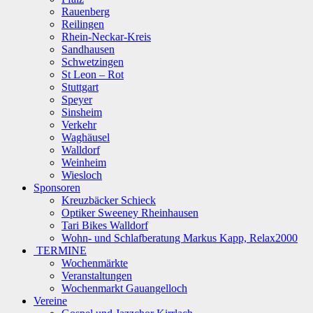
Rauenberg
Reilingen
Rhein-Neckar-Kreis
Sandhausen
Schwetzingen
St Leon – Rot
Stuttgart
Speyer
Sinsheim
Verkehr
Waghäusel
Walldorf
Weinheim
Wiesloch
Sponsoren
Kreuzbäcker Schieck
Optiker Sweeney Rheinhausen
Tari Bikes Walldorf
Wohn- und Schlafberatung Markus Kapp, Relax2000
TERMINE
Wochenmärkte
Veranstaltungen
Wochenmarkt Gauangelloch
Vereine