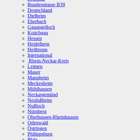
Bundesstrasse B39
Deutschland
Dielheim
Eberbach
Gauangelloch
Kraichgau
Hessen
Heidelberg
Heilbronn
International
Rhein-Neckar-Kreis
Leimen
Mauer
Mannheim
Meckesheim
Mühlhausen
Neckargemünd
Neulußheim
Nußloch
Nürnberg
Oberhausen-Rheinhausen
Odenwald
Östringen
Philippsburg
Pfalz