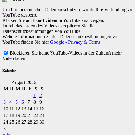
Um Ihre persönlichen Daten zu schützen, wurde Ihre Verbindung zu
YouTube gesperrt.
Klicken Sie auf
Load video
um YouTube anzuzeigen.
Durch das Laden des Videos akzeptieren Sie die
Datenschutzbestimmungen von YouTube.
Weitere Informationen zu den Datenschutzbestimmungen von
YouTube finden Sie hier
Google - Privacy & Terms
.
Blockieren Sie keine YouTube-Videos in der Zukunft mehr.
Video laden
Kalender
August 2026
M
D
M
D
F
S
S
1
2
3
4
5
6
7
8
9
10
11
12
13
14
15
16
17
18
19
20
21
22
23
24
25
26
27
28
29
30
31
« Juli