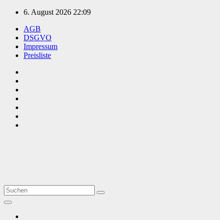
Zum
6. August 2026
22:09
Inhalt
AGB
springen
DSGVO
Impressum
Preisliste
TVüberregional
Onlinezeitung, PR - Videopoduktionen