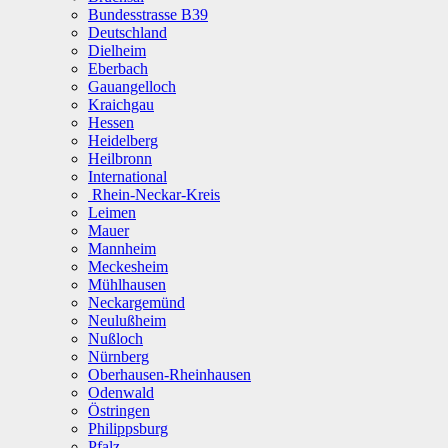
Bundesstrasse B39
Deutschland
Dielheim
Eberbach
Gauangelloch
Kraichgau
Hessen
Heidelberg
Heilbronn
International
Rhein-Neckar-Kreis
Leimen
Mauer
Mannheim
Meckesheim
Mühlhausen
Neckargemünd
Neulußheim
Nußloch
Nürnberg
Oberhausen-Rheinhausen
Odenwald
Östringen
Philippsburg
Pfalz