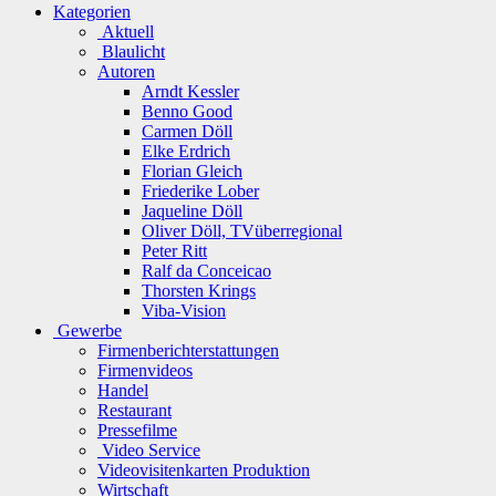
Kategorien
Aktuell
Blaulicht
Autoren
Arndt Kessler
Benno Good
Carmen Döll
Elke Erdrich
Florian Gleich
Friederike Lober
Jaqueline Döll
Oliver Döll, TVüberregional
Peter Ritt
Ralf da Conceicao
Thorsten Krings
Viba-Vision
Gewerbe
Firmenberichterstattungen
Firmenvideos
Handel
Restaurant
Pressefilme
Video Service
Videovisitenkarten Produktion
Wirtschaft