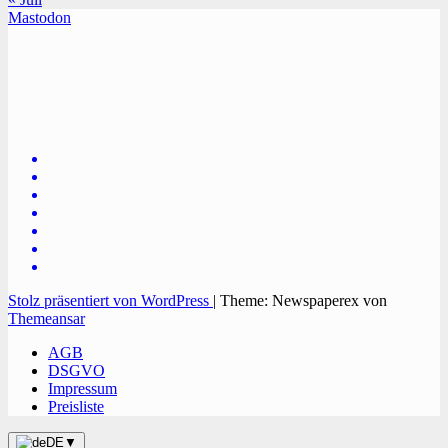
Mastodon
TVüberregional
Onlinezeitung, PR - Videopoduktionen
Stolz präsentiert von WordPress
|
Theme: Newspaperex von
Themeansar
AGB
DSGVO
Impressum
Preisliste
DE
▼