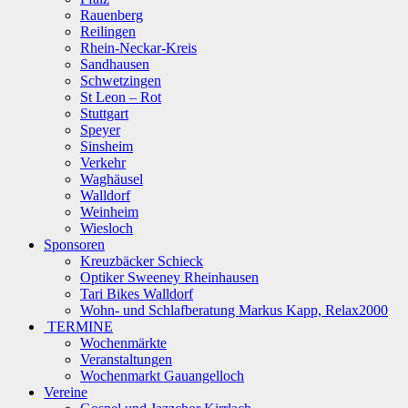
Rauenberg
Reilingen
Rhein-Neckar-Kreis
Sandhausen
Schwetzingen
St Leon – Rot
Stuttgart
Speyer
Sinsheim
Verkehr
Waghäusel
Walldorf
Weinheim
Wiesloch
Sponsoren
Kreuzbäcker Schieck
Optiker Sweeney Rheinhausen
Tari Bikes Walldorf
Wohn- und Schlafberatung Markus Kapp, Relax2000
TERMINE
Wochenmärkte
Veranstaltungen
Wochenmarkt Gauangelloch
Vereine