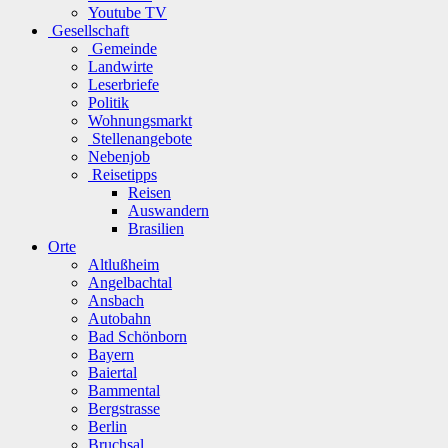
Youtube TV
Gesellschaft
Gemeinde
Landwirte
Leserbriefe
Politik
Wohnungsmarkt
Stellenangebote
Nebenjob
Reisetipps
Reisen
Auswandern
Brasilien
Orte
Altlußheim
Angelbachtal
Ansbach
Autobahn
Bad Schönborn
Bayern
Baiertal
Bammental
Bergstrasse
Berlin
Bruchsal