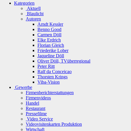
Kategorien
Aktuell
Blaulicht
Autoren
Arndt Kessler
Benno Good
Carmen Döll
Elke Erdrich
Florian Gleich
Friederike Lober
Jaqueline Döll
Oliver Döll, TVüberregional
Peter Ritt
Ralf da Conceicao
Thorsten Krings
Viba-Vision
Gewerbe
Firmenberichterstattungen
Firmenvideos
Handel
Restaurant
Pressefilme
Video Service
Videovisitenkarten Produktion
Wirtschaft