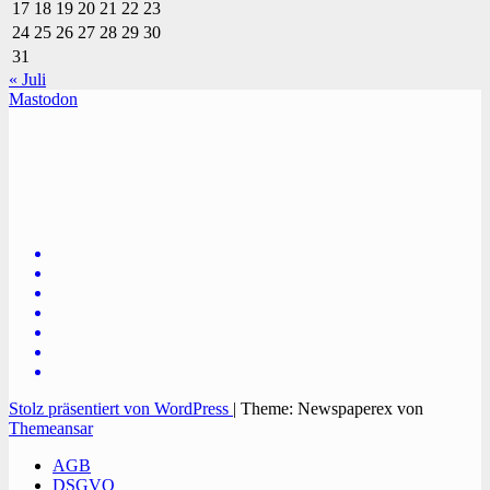
17
18
19
20
21
22
23
24
25
26
27
28
29
30
31
« Juli
Mastodon
TVüberregional
Onlinezeitung, PR - Videopoduktionen
Stolz präsentiert von WordPress
|
Theme: Newspaperex von
Themeansar
AGB
DSGVO