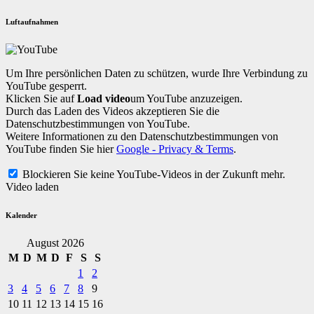
Luftaufnahmen
Um Ihre persönlichen Daten zu schützen, wurde Ihre Verbindung zu
YouTube gesperrt.
Klicken Sie auf
Load video
um YouTube anzuzeigen.
Durch das Laden des Videos akzeptieren Sie die
Datenschutzbestimmungen von YouTube.
Weitere Informationen zu den Datenschutzbestimmungen von
YouTube finden Sie hier
Google - Privacy & Terms
.
Blockieren Sie keine YouTube-Videos in der Zukunft mehr.
Video laden
Kalender
August 2026
M
D
M
D
F
S
S
1
2
3
4
5
6
7
8
9
10
11
12
13
14
15
16