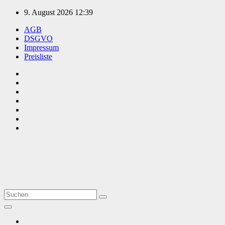
Zum
9. August 2026
12:39
Inhalt
AGB
springen
DSGVO
Impressum
Preisliste
TVüberregional
Onlinezeitung, PR - Videopoduktionen