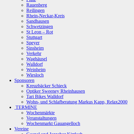
Rauenberg
Reilingen
Rhein-Neckar-Kreis
Sandhausen
Schwetzingen
St Leon – Rot
Stuttgart
Speyer
Sinsheim
Verkehr
Waghäusel
Walldorf
Weinheim
Wiesloch
Sponsoren
Kreuzbäcker Schieck
Optiker Sweeney Rheinhausen
Tari Bikes Walldorf
Wohn- und Schlafberatung Markus Kapp, Relax2000
TERMINE
Wochenmärkte
Veranstaltungen
Wochenmarkt Gauangelloch
Vereine