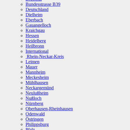
Bundesstrasse B39
Deutschland
Dielheim
Eberbach
Gauangelloch
Kraichgau
Hessen
Heidelberg
Heilbronn
International
Rhein-Neckar-Kreis
Leimen
Mauer
Mannheim
Meckesheim
Mühlhausen
Neckargemünd
Neulußheim
Nußloch
Nürnberg
Oberhausen-Rheinhausen
Odenwald
Östringen
Philippsburg
Pfalz