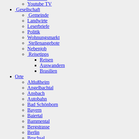
Youtube TV
Gesellschaft
Gemeinde
Landwirte
Leserbriefe
Politik
Wohnungsmarkt
Stellenangebote
Nebenjob
Reisetipps
Reisen
Auswandern
Brasilien
Orte
Altlußheim
Angelbachtal
Ansbach
Autobahn
Bad Schönborn
Bayern
Baiertal
Bammental
Bergstrasse
Berlin
Bruchsal