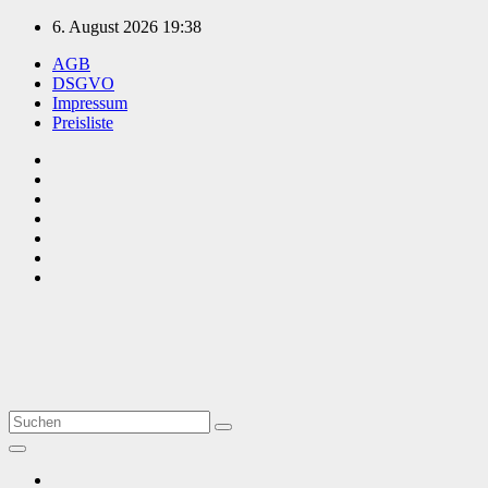
Zum
6. August 2026
19:38
Inhalt
AGB
springen
DSGVO
Impressum
Preisliste
TVüberregional
Onlinezeitung, PR - Videopoduktionen