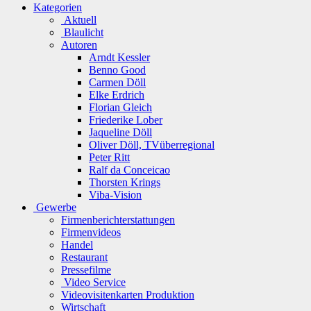
Kategorien
Aktuell
Blaulicht
Autoren
Arndt Kessler
Benno Good
Carmen Döll
Elke Erdrich
Florian Gleich
Friederike Lober
Jaqueline Döll
Oliver Döll, TVüberregional
Peter Ritt
Ralf da Conceicao
Thorsten Krings
Viba-Vision
Gewerbe
Firmenberichterstattungen
Firmenvideos
Handel
Restaurant
Pressefilme
Video Service
Videovisitenkarten Produktion
Wirtschaft