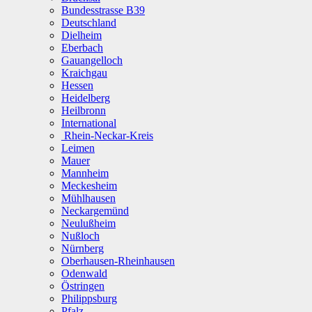
Bundesstrasse B39
Deutschland
Dielheim
Eberbach
Gauangelloch
Kraichgau
Hessen
Heidelberg
Heilbronn
International
Rhein-Neckar-Kreis
Leimen
Mauer
Mannheim
Meckesheim
Mühlhausen
Neckargemünd
Neulußheim
Nußloch
Nürnberg
Oberhausen-Rheinhausen
Odenwald
Östringen
Philippsburg
Pfalz