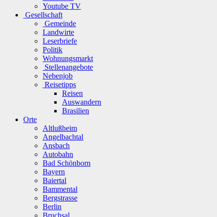
Youtube TV
Gesellschaft
Gemeinde
Landwirte
Leserbriefe
Politik
Wohnungsmarkt
Stellenangebote
Nebenjob
Reisetipps
Reisen
Auswandern
Brasilien
Orte
Altlußheim
Angelbachtal
Ansbach
Autobahn
Bad Schönborn
Bayern
Baiertal
Bammental
Bergstrasse
Berlin
Bruchsal