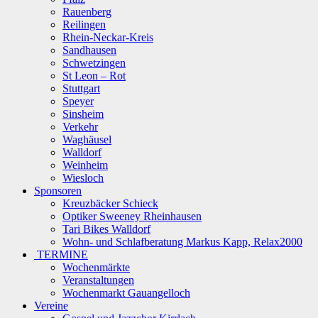
Rauenberg
Reilingen
Rhein-Neckar-Kreis
Sandhausen
Schwetzingen
St Leon – Rot
Stuttgart
Speyer
Sinsheim
Verkehr
Waghäusel
Walldorf
Weinheim
Wiesloch
Sponsoren
Kreuzbäcker Schieck
Optiker Sweeney Rheinhausen
Tari Bikes Walldorf
Wohn- und Schlafberatung Markus Kapp, Relax2000
TERMINE
Wochenmärkte
Veranstaltungen
Wochenmarkt Gauangelloch
Vereine