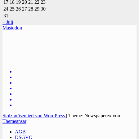
17
18
19
20
21
22
23
24
25
26
27
28
29
30
31
« Juli
Mastodon
TVüberregional
Onlinezeitung, PR - Videopoduktionen
Stolz präsentiert von WordPress
|
Theme: Newspaperex von
Themeansar
AGB
DSGVO