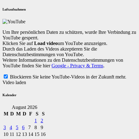
Luftaufnahmen
Um Ihre persönlichen Daten zu schützen, wurde Ihre Verbindung zu
YouTube gesperrt.
Klicken Sie auf
Load video
um YouTube anzuzeigen.
Durch das Laden des Videos akzeptieren Sie die
Datenschutzbestimmungen von YouTube.
Weitere Informationen zu den Datenschutzbestimmungen von
YouTube finden Sie hier
Google - Privacy & Terms
.
Blockieren Sie keine YouTube-Videos in der Zukunft mehr.
Video laden
Kalender
August 2026
M
D
M
D
F
S
S
1
2
3
4
5
6
7
8
9
10
11
12
13
14
15
16