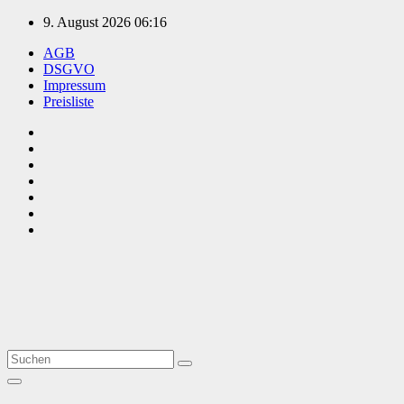
Zum
9. August 2026
06:16
Inhalt
AGB
springen
DSGVO
Impressum
Preisliste
TVüberregional
Onlinezeitung, PR - Videopoduktionen