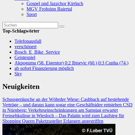
Gospel und Jazzchor Kirrlach
MGV Frohsinn Baiertal
Sport
Top-Schlagwörter
Telefonausfall
verschönert
Bosch_E_Bike_Service
Geistespiel
Akpoguma (58. Eigentor) 0:2 Ibisevic (60.) 0:3 Cunha (74.)
ab sofort Finanzierung möglich
Sky
Neuigkeiten
Schussgeräusche an der Wöhrder Wiese:
Cashback auf bestehende
Verträge – und daraus kann sogar eine Geschäftsidee entstehen
CSD
in Nürnberg: Verkehrseinschränkungen am Samstag erwartet
Fernsehkulisse in Wiesloch – Das Palatin wird zum Laufsteg für
Shopping Queen
Paketzusteller Erlangen angegriffen