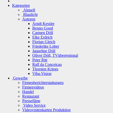
Kategorien
Aktuell
Blaulicht
Autoren
Arndt Kessler
Benno Good
Carmen Döll
Elke Erdrich
Florian Gleich
Friederike Lober
Jaqueline Döll
Oliver Döll, TVüberregional
Peter Ritt
Ralf da Conceicao
Thorsten Krings
Viba-Vision
Gewerbe
Firmenberichterstattungen
Firmenvideos
Handel
Restaurant
Pressefilme
Video Service
Videovisitenkarten Produktion