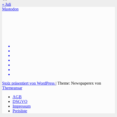
« Juli
Mastodon
TVüberregional
Onlinezeitung, PR - Videopoduktionen
Stolz präsentiert von WordPress
|
Theme: Newspaperex von
Themeansar
AGB
DSGVO
Impressum
Preisliste