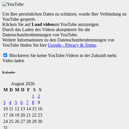
Um Ihre persönlichen Daten zu schützen, wurde Ihre Verbindung zu
YouTube gesperrt.
Klicken Sie auf
Load video
um YouTube anzuzeigen.
Durch das Laden des Videos akzeptieren Sie die
Datenschutzbestimmungen von YouTube.
Weitere Informationen zu den Datenschutzbestimmungen von
YouTube finden Sie hier
Google - Privacy & Terms
.
Blockieren Sie keine YouTube-Videos in der Zukunft mehr.
Video laden
Kalender
August 2026
M
D
M
D
F
S
S
1
2
3
4
5
6
7
8
9
10
11
12
13
14
15
16
17
18
19
20
21
22
23
24
25
26
27
28
29
30
31