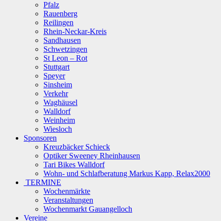
Pfalz
Rauenberg
Reilingen
Rhein-Neckar-Kreis
Sandhausen
Schwetzingen
St Leon – Rot
Stuttgart
Speyer
Sinsheim
Verkehr
Waghäusel
Walldorf
Weinheim
Wiesloch
Sponsoren
Kreuzbäcker Schieck
Optiker Sweeney Rheinhausen
Tari Bikes Walldorf
Wohn- und Schlafberatung Markus Kapp, Relax2000
TERMINE
Wochenmärkte
Veranstaltungen
Wochenmarkt Gauangelloch
Vereine