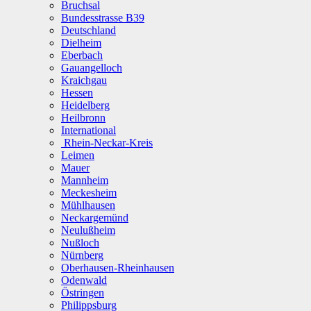
Bruchsal
Bundesstrasse B39
Deutschland
Dielheim
Eberbach
Gauangelloch
Kraichgau
Hessen
Heidelberg
Heilbronn
International
Rhein-Neckar-Kreis
Leimen
Mauer
Mannheim
Meckesheim
Mühlhausen
Neckargemünd
Neulußheim
Nußloch
Nürnberg
Oberhausen-Rheinhausen
Odenwald
Östringen
Philippsburg