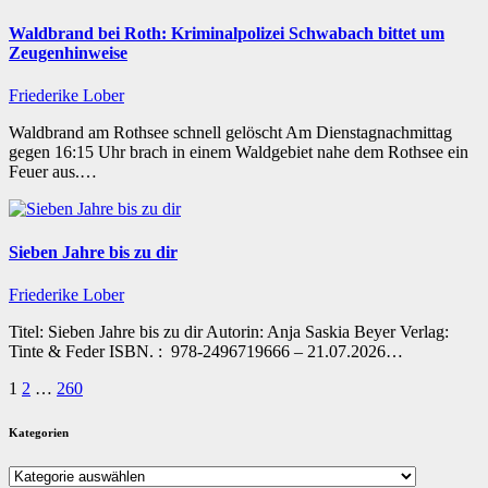
Waldbrand bei Roth: Kriminalpolizei Schwabach bittet um
Zeugenhinweise
Friederike Lober
Waldbrand am Rothsee schnell gelöscht Am Dienstagnachmittag
gegen 16:15 Uhr brach in einem Waldgebiet nahe dem Rothsee ein
Feuer aus.…
Sieben Jahre bis zu dir
Friederike Lober
Titel: Sieben Jahre bis zu dir Autorin: Anja Saskia Beyer Verlag:
Tinte & Feder ISBN. : ‎ 978-2496719666 – 21.07.2026…
Seitennummerierung
1
2
…
260
der
Kategorien
Beiträge
Kategorien