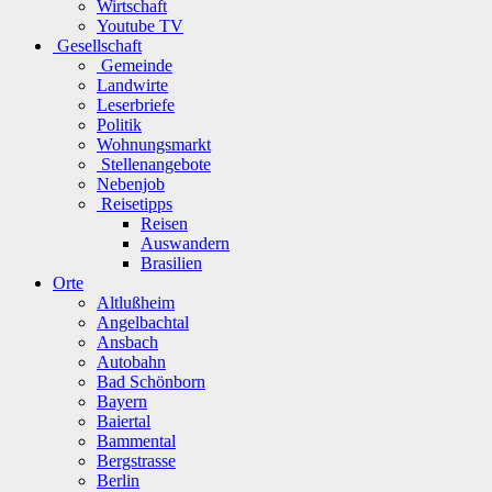
Wirtschaft
Youtube TV
Gesellschaft
Gemeinde
Landwirte
Leserbriefe
Politik
Wohnungsmarkt
Stellenangebote
Nebenjob
Reisetipps
Reisen
Auswandern
Brasilien
Orte
Altlußheim
Angelbachtal
Ansbach
Autobahn
Bad Schönborn
Bayern
Baiertal
Bammental
Bergstrasse
Berlin