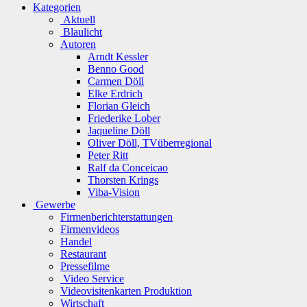
Kategorien
Aktuell
Blaulicht
Autoren
Arndt Kessler
Benno Good
Carmen Döll
Elke Erdrich
Florian Gleich
Friederike Lober
Jaqueline Döll
Oliver Döll, TVüberregional
Peter Ritt
Ralf da Conceicao
Thorsten Krings
Viba-Vision
Gewerbe
Firmenberichterstattungen
Firmenvideos
Handel
Restaurant
Pressefilme
Video Service
Videovisitenkarten Produktion
Wirtschaft