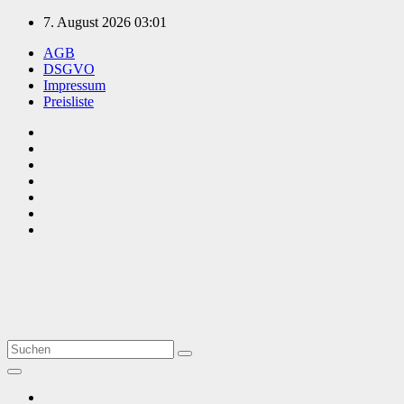
Zum
7. August 2026
03:01
Inhalt
AGB
springen
DSGVO
Impressum
Preisliste
TVüberregional
Onlinezeitung, PR - Videopoduktionen