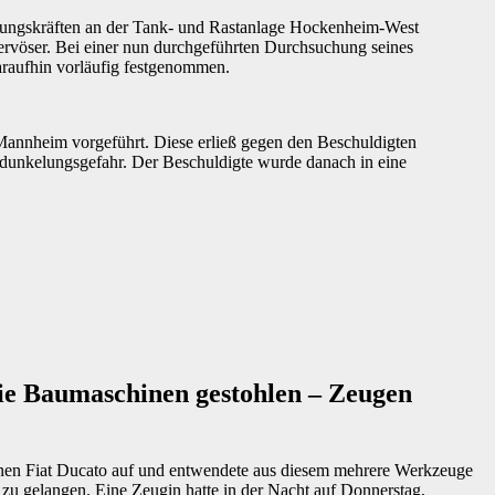
dungskräften an der Tank- und Rastanlage Hockenheim-West
 nervöser. Bei einer nun durchgeführten Durchsuchung seines
raufhin vorläufig festgenommen.
Mannheim vorgeführt. Diese erließ gegen den Beschuldigten
rdunkelungsgefahr. Der Beschuldigte wurde danach in eine
ie Baumaschinen gestohlen – Zeugen
e einen Fiat Ducato auf und entwendete aus diesem mehrere Werkzeuge
u gelangen. Eine Zeugin hatte in der Nacht auf Donnerstag,