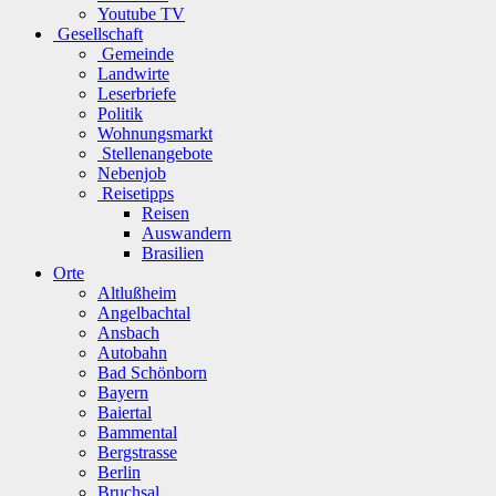
Youtube TV
Gesellschaft
Gemeinde
Landwirte
Leserbriefe
Politik
Wohnungsmarkt
Stellenangebote
Nebenjob
Reisetipps
Reisen
Auswandern
Brasilien
Orte
Altlußheim
Angelbachtal
Ansbach
Autobahn
Bad Schönborn
Bayern
Baiertal
Bammental
Bergstrasse
Berlin
Bruchsal