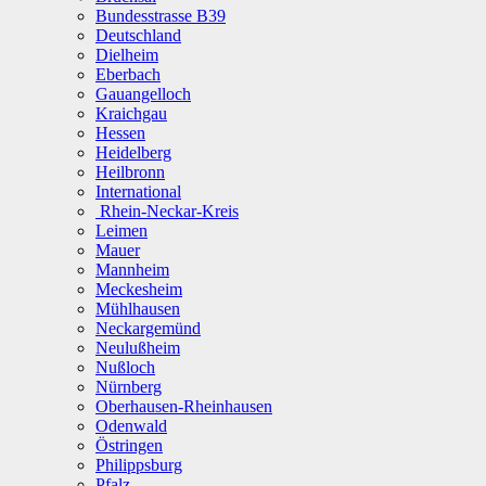
Bundesstrasse B39
Deutschland
Dielheim
Eberbach
Gauangelloch
Kraichgau
Hessen
Heidelberg
Heilbronn
International
Rhein-Neckar-Kreis
Leimen
Mauer
Mannheim
Meckesheim
Mühlhausen
Neckargemünd
Neulußheim
Nußloch
Nürnberg
Oberhausen-Rheinhausen
Odenwald
Östringen
Philippsburg
Pfalz