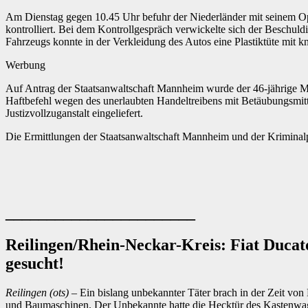
Am Dienstag gegen 10.45 Uhr befuhr der Niederländer mit seinem O
kontrolliert. Bei dem Kontrollgespräch verwickelte sich der Beschuld
Fahrzeugs konnte in der Verkleidung des Autos eine Plastiktüte mi
Werbung
Auf Antrag der Staatsanwaltschaft Mannheim wurde der 46-jährige M
Haftbefehl wegen des unerlaubten Handeltreibens mit Betäubungsmitt
Justizvollzuganstalt eingeliefert.
Die Ermittlungen der Staatsanwaltschaft Mannheim und der Kriminalp
_______________________
Reilingen/Rhein-Neckar-Kreis: Fiat Duca
gesucht!
Reilingen (ots)
– Ein bislang unbekannter Täter brach in der Zeit von
und Baumaschinen. Der Unbekannte hatte die Hecktür des Kastenwage