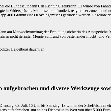
pel die Bundesautobahn 6 in Richtung Heilbronn. Er wurde von Fahn
igte in Widersprüche. Mit diesen konfrontiert, reagierte er zunehmend
t knapp 400 Gramm eines Kokaingemischs gefunden werden. Er wurde da
ann am Mittwochvormittag der Ermittlungsrichterin des Amtsgerichts 
eln in nicht geringer Menge aufgrund von bestehender Flucht- und Ve
olizei Heidelberg dauern an.
to aufgebrochen und diverse Werkzeuge sow
 Dienstag, 03. Juli, 16 Uhr bis Samstag, 13 Uhr, in der Scheffelstraß
ns aufgebrochen, um an das Diebesgut im Wert von über 5.000 Euro z