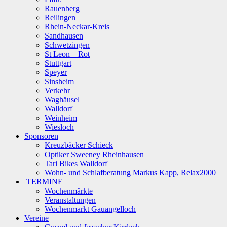
Rauenberg
Reilingen
Rhein-Neckar-Kreis
Sandhausen
Schwetzingen
St Leon – Rot
Stuttgart
Speyer
Sinsheim
Verkehr
Waghäusel
Walldorf
Weinheim
Wiesloch
Sponsoren
Kreuzbäcker Schieck
Optiker Sweeney Rheinhausen
Tari Bikes Walldorf
Wohn- und Schlafberatung Markus Kapp, Relax2000
TERMINE
Wochenmärkte
Veranstaltungen
Wochenmarkt Gauangelloch
Vereine