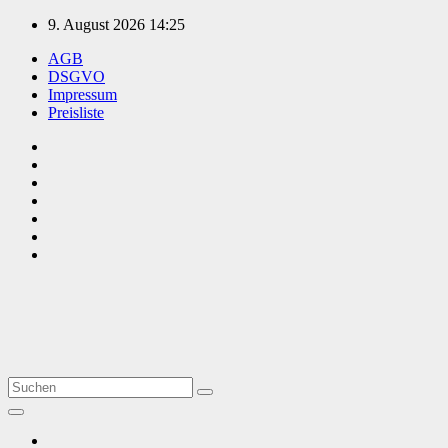
Zum
9. August 2026
14:25
Inhalt
AGB
springen
DSGVO
Impressum
Preisliste
TVüberregional
Onlinezeitung, PR - Videopoduktionen