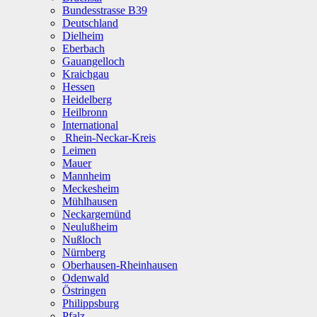
Bundesstrasse B39
Deutschland
Dielheim
Eberbach
Gauangelloch
Kraichgau
Hessen
Heidelberg
Heilbronn
International
Rhein-Neckar-Kreis
Leimen
Mauer
Mannheim
Meckesheim
Mühlhausen
Neckargemünd
Neulußheim
Nußloch
Nürnberg
Oberhausen-Rheinhausen
Odenwald
Östringen
Philippsburg
Pfalz