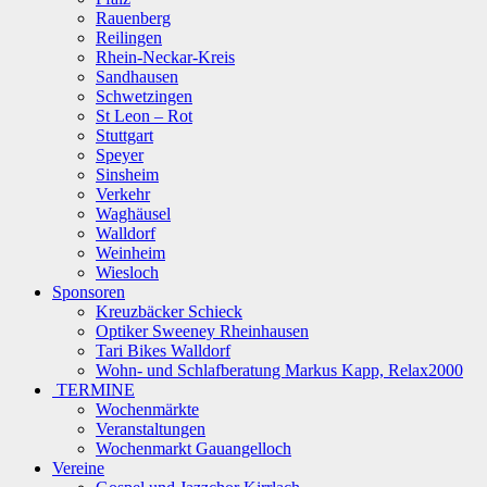
Rauenberg
Reilingen
Rhein-Neckar-Kreis
Sandhausen
Schwetzingen
St Leon – Rot
Stuttgart
Speyer
Sinsheim
Verkehr
Waghäusel
Walldorf
Weinheim
Wiesloch
Sponsoren
Kreuzbäcker Schieck
Optiker Sweeney Rheinhausen
Tari Bikes Walldorf
Wohn- und Schlafberatung Markus Kapp, Relax2000
TERMINE
Wochenmärkte
Veranstaltungen
Wochenmarkt Gauangelloch
Vereine