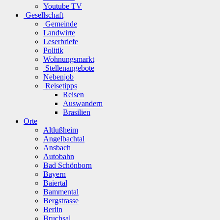
Youtube TV
Gesellschaft
Gemeinde
Landwirte
Leserbriefe
Politik
Wohnungsmarkt
Stellenangebote
Nebenjob
Reisetipps
Reisen
Auswandern
Brasilien
Orte
Altlußheim
Angelbachtal
Ansbach
Autobahn
Bad Schönborn
Bayern
Baiertal
Bammental
Bergstrasse
Berlin
Bruchsal