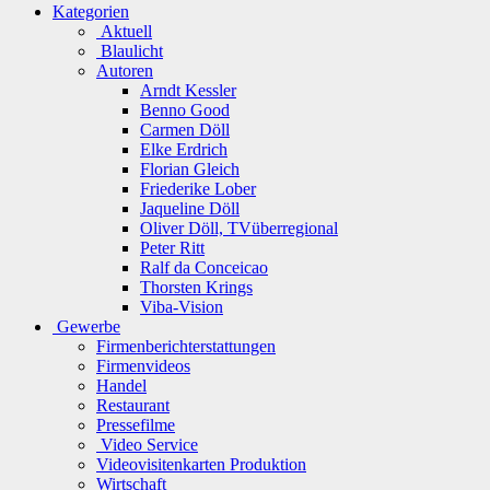
Kategorien
Aktuell
Blaulicht
Autoren
Arndt Kessler
Benno Good
Carmen Döll
Elke Erdrich
Florian Gleich
Friederike Lober
Jaqueline Döll
Oliver Döll, TVüberregional
Peter Ritt
Ralf da Conceicao
Thorsten Krings
Viba-Vision
Gewerbe
Firmenberichterstattungen
Firmenvideos
Handel
Restaurant
Pressefilme
Video Service
Videovisitenkarten Produktion
Wirtschaft