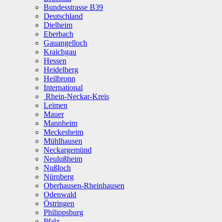
Bundesstrasse B39
Deutschland
Dielheim
Eberbach
Gauangelloch
Kraichgau
Hessen
Heidelberg
Heilbronn
International
Rhein-Neckar-Kreis
Leimen
Mauer
Mannheim
Meckesheim
Mühlhausen
Neckargemünd
Neulußheim
Nußloch
Nürnberg
Oberhausen-Rheinhausen
Odenwald
Östringen
Philippsburg
Pfalz