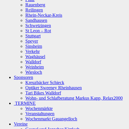
Rauenberg
Reilingen
Rhein-Neckar-Kreis
Sandhausen
Schwetzingen
St Leon – Rot
Stuttgart
Speyer
Sinsheim
Verkehr
Waghäusel
Walldorf
Weinheim
Wiesloch
Sponsoren
Kreuzbäcker Schieck
Optiker Sweeney Rheinhausen
Tari Bikes Walldorf
Wohn- und Schlafberatung Markus Kapp, Relax2000
TERMINE
Wochenmärkte
Veranstaltungen
Wochenmarkt Gauangelloch
Vereine