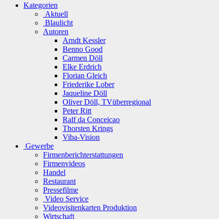
Kategorien
Aktuell
Blaulicht
Autoren
Arndt Kessler
Benno Good
Carmen Döll
Elke Erdrich
Florian Gleich
Friederike Lober
Jaqueline Döll
Oliver Döll, TVüberregional
Peter Ritt
Ralf da Conceicao
Thorsten Krings
Viba-Vision
Gewerbe
Firmenberichterstattungen
Firmenvideos
Handel
Restaurant
Pressefilme
Video Service
Videovisitenkarten Produktion
Wirtschaft