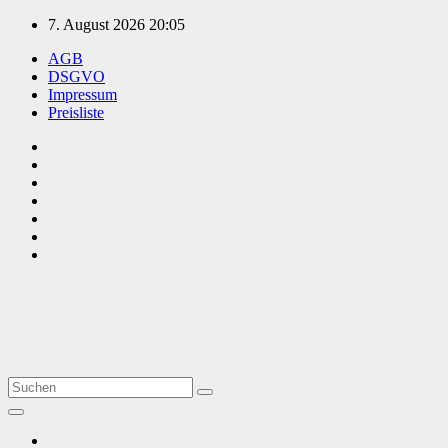
Zum
7. August 2026
20:05
Inhalt
AGB
springen
DSGVO
Impressum
Preisliste
TVüberregional
Onlinezeitung, PR - Videopoduktionen