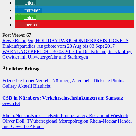
teilen
mitteilen
teilen
merken
Post Views:
67
Beitragsnavigation
Rewe Reilingen, HOLIDAY PARK SONDERPREIS TICKETS,
Einkaufsparadies, Angebote vom 28 Aug bis 03 Sept 2017
WARNLAGEBERICHT 30.08.2017 für Deutschland, teils kräftige
Gewitter mit Unwettergefahr und Starkregen !
Ähnlicher Beitrag
Friederike Lober
Verkehr
Nürnberg
Allgemein
Titelseite
Photo-
Gallery
Aktuell
Blaulicht
CSD in Nürnberg: Verkehrseinschränkungen am Samstag
erwartet
Rhein-Neckar-Kreis
Titelseite
Photo-Gallery
Restaurant
Wiesloch
Oliver Döll, TVüberregional
Metropolregion Rhein-Neckar Handel
und Gewerbe
Aktuell