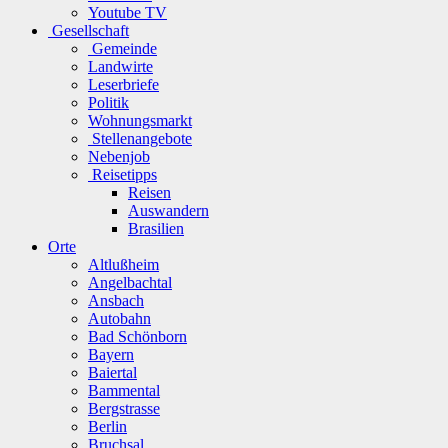
Youtube TV
Gesellschaft
Gemeinde
Landwirte
Leserbriefe
Politik
Wohnungsmarkt
Stellenangebote
Nebenjob
Reisetipps
Reisen
Auswandern
Brasilien
Orte
Altlußheim
Angelbachtal
Ansbach
Autobahn
Bad Schönborn
Bayern
Baiertal
Bammental
Bergstrasse
Berlin
Bruchsal