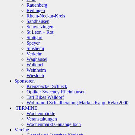
Rauenberg
Reilingen
Rhein-Neckar-Kreis
Sandhausen
Schwetzingen
St Leon – Rot
Stuttgart
Speyer
Sinsheim
Verkehr
Waghäusel
Walldorf
Weinheim
Wiesloch
Sponsoren
Kreuzbäcker Schieck
Optiker Sweeney Rheinhausen
Tari Bikes Walldorf
Wohn- und Schlafberatung Markus Kapp, Relax2000
TERMINE
Wochenmärkte
Veranstaltungen
Wochenmarkt Gauangelloch
Vereine