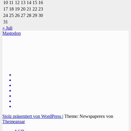
10
11
12
13
14
15
16
17
18
19
20
21
22
23
24
25
26
27
28
29
30
31
« Juli
Mastodon
TVüberregional
Onlinezeitung, PR - Videopoduktionen
Stolz präsentiert von WordPress
|
Theme: Newspaperex von
Themeansar