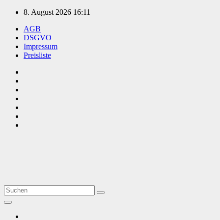
Zum
8. August 2026
16:11
Inhalt
AGB
springen
DSGVO
Impressum
Preisliste
TVüberregional
Onlinezeitung, PR - Videopoduktionen