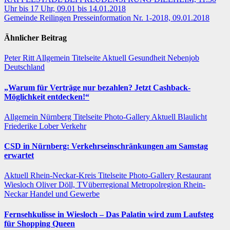
Uhr bis 17 Uhr, 09.01 bis 14.01.2018
Gemeinde Reilingen Presseinformation Nr. 1-2018, 09.01.2018
Ähnlicher Beitrag
Peter Ritt
Allgemein
Titelseite
Aktuell
Gesundheit
Nebenjob
Deutschland
„Warum für Verträge nur bezahlen? Jetzt Cashback-
Möglichkeit entdecken!“
Allgemein
Nürnberg
Titelseite
Photo-Gallery
Aktuell
Blaulicht
Friederike Lober
Verkehr
CSD in Nürnberg: Verkehrseinschränkungen am Samstag
erwartet
Aktuell
Rhein-Neckar-Kreis
Titelseite
Photo-Gallery
Restaurant
Wiesloch
Oliver Döll, TVüberregional
Metropolregion Rhein-
Neckar Handel und Gewerbe
Fernsehkulisse in Wiesloch – Das Palatin wird zum Laufsteg
für Shopping Queen