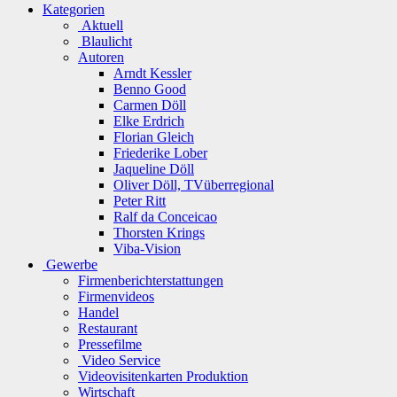
Kategorien
Aktuell
Blaulicht
Autoren
Arndt Kessler
Benno Good
Carmen Döll
Elke Erdrich
Florian Gleich
Friederike Lober
Jaqueline Döll
Oliver Döll, TVüberregional
Peter Ritt
Ralf da Conceicao
Thorsten Krings
Viba-Vision
Gewerbe
Firmenberichterstattungen
Firmenvideos
Handel
Restaurant
Pressefilme
Video Service
Videovisitenkarten Produktion
Wirtschaft