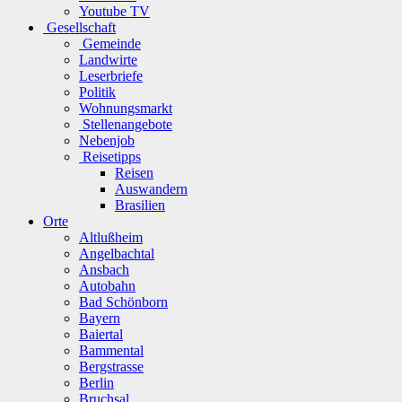
Youtube TV
Gesellschaft
Gemeinde
Landwirte
Leserbriefe
Politik
Wohnungsmarkt
Stellenangebote
Nebenjob
Reisetipps
Reisen
Auswandern
Brasilien
Orte
Altlußheim
Angelbachtal
Ansbach
Autobahn
Bad Schönborn
Bayern
Baiertal
Bammental
Bergstrasse
Berlin
Bruchsal