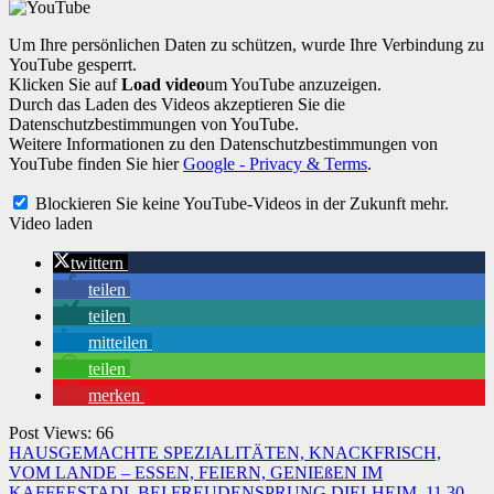
Um Ihre persönlichen Daten zu schützen, wurde Ihre Verbindung zu
YouTube gesperrt.
Klicken Sie auf
Load video
um YouTube anzuzeigen.
Durch das Laden des Videos akzeptieren Sie die
Datenschutzbestimmungen von YouTube.
Weitere Informationen zu den Datenschutzbestimmungen von
YouTube finden Sie hier
Google - Privacy & Terms
.
Blockieren Sie keine YouTube-Videos in der Zukunft mehr.
Video laden
twittern
teilen
teilen
mitteilen
teilen
merken
Post Views:
66
Beitragsnavigation
HAUSGEMACHTE SPEZIALITÄTEN, KNACKFRISCH,
VOM LANDE – ESSEN, FEIERN, GENIEßEN IM
KAFFEESTADL BEI FREUDENSPRUNG DIELHEIM, 11.30