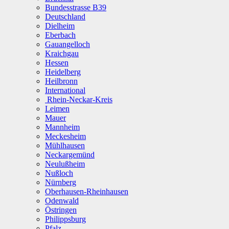
Bundesstrasse B39
Deutschland
Dielheim
Eberbach
Gauangelloch
Kraichgau
Hessen
Heidelberg
Heilbronn
International
Rhein-Neckar-Kreis
Leimen
Mauer
Mannheim
Meckesheim
Mühlhausen
Neckargemünd
Neulußheim
Nußloch
Nürnberg
Oberhausen-Rheinhausen
Odenwald
Östringen
Philippsburg
Pfalz