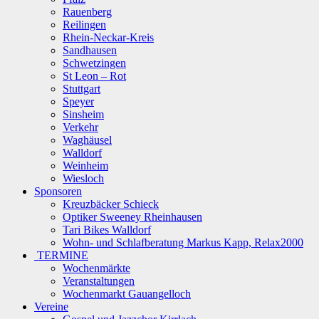
Rauenberg
Reilingen
Rhein-Neckar-Kreis
Sandhausen
Schwetzingen
St Leon – Rot
Stuttgart
Speyer
Sinsheim
Verkehr
Waghäusel
Walldorf
Weinheim
Wiesloch
Sponsoren
Kreuzbäcker Schieck
Optiker Sweeney Rheinhausen
Tari Bikes Walldorf
Wohn- und Schlafberatung Markus Kapp, Relax2000
TERMINE
Wochenmärkte
Veranstaltungen
Wochenmarkt Gauangelloch
Vereine