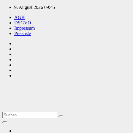
Zum
9. August 2026
09:45
Inhalt
AGB
springen
DSGVO
Impressum
Preisliste
TVüberregional
Onlinezeitung, PR - Videopoduktionen