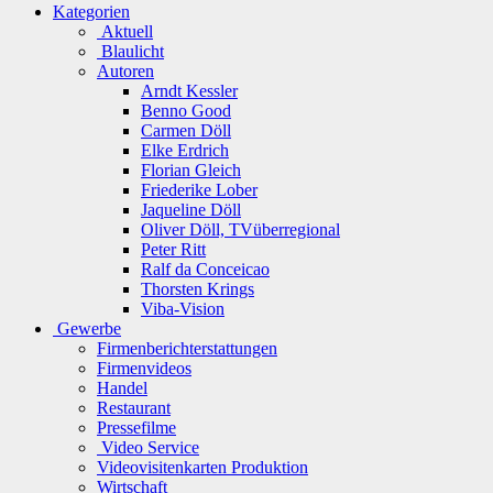
Kategorien
Aktuell
Blaulicht
Autoren
Arndt Kessler
Benno Good
Carmen Döll
Elke Erdrich
Florian Gleich
Friederike Lober
Jaqueline Döll
Oliver Döll, TVüberregional
Peter Ritt
Ralf da Conceicao
Thorsten Krings
Viba-Vision
Gewerbe
Firmenberichterstattungen
Firmenvideos
Handel
Restaurant
Pressefilme
Video Service
Videovisitenkarten Produktion
Wirtschaft