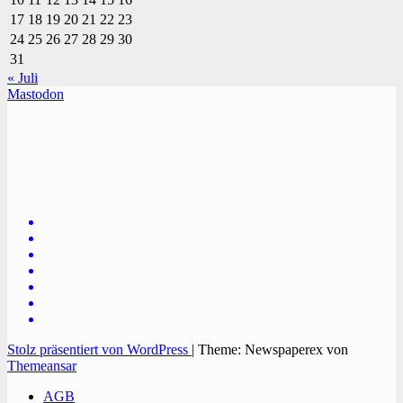
17
18
19
20
21
22
23
24
25
26
27
28
29
30
31
« Juli
Mastodon
TVüberregional
Onlinezeitung, PR - Videopoduktionen
Stolz präsentiert von WordPress
|
Theme: Newspaperex von
Themeansar
AGB