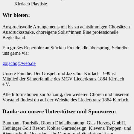
Kirrlach Playliste.
Wir bieten:
Anspruchsvolle Arrangements mit bis zu achtstimmigen Chorsätzen
Ausdrucksstarke, choreigene Solist*innen Eine professionelle
Begleitband.
Ein großes Repertoire an Stücken Freude, die überspringt Schreibe
uns gerne via:
gojacho@web.de
Unsere Familie: Der Gospel- und Jazzchor Kirrlach 1999 ist
Mitglied der Sängerfamilie des MGV Liederkranz 1864 Kirrlach
e.V.
Alle Informationen zur Satzung, den weiteren Chören und unserem
Vorstand findest du auf der Website des Liederkranz 1864 Kirrlach.
Danke an unsere Unterstützer und Sponsoren:
Baumann Touristik, Bloom Digitalberatung, Glas Herzog GmbH,
Heitlinger Golf Resort, Kohler Gartendesign, Klevenz Treppen- und
Biegetechnik, Oechsler – Ihr Gipser- und Stuckateur Team,