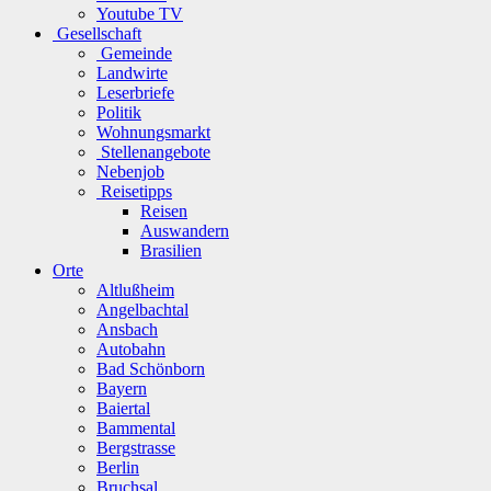
Youtube TV
Gesellschaft
Gemeinde
Landwirte
Leserbriefe
Politik
Wohnungsmarkt
Stellenangebote
Nebenjob
Reisetipps
Reisen
Auswandern
Brasilien
Orte
Altlußheim
Angelbachtal
Ansbach
Autobahn
Bad Schönborn
Bayern
Baiertal
Bammental
Bergstrasse
Berlin
Bruchsal