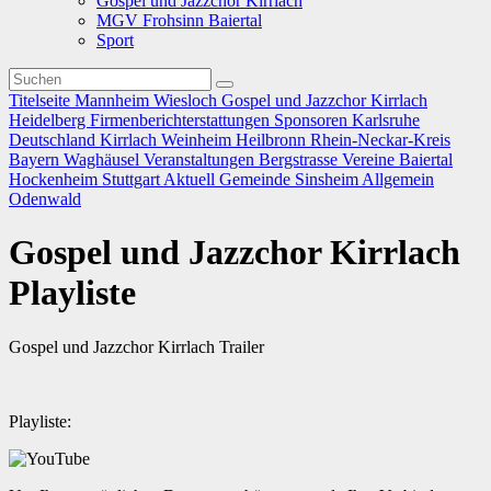
Gospel und Jazzchor Kirrlach
MGV Frohsinn Baiertal
Sport
Titelseite
Mannheim
Wiesloch
Gospel und Jazzchor Kirrlach
Heidelberg
Firmenberichterstattungen
Sponsoren
Karlsruhe
Deutschland
Kirrlach
Weinheim
Heilbronn
Rhein-Neckar-Kreis
Bayern
Waghäusel
Veranstaltungen
Bergstrasse
Vereine
Baiertal
Hockenheim
Stuttgart
Aktuell
Gemeinde
Sinsheim
Allgemein
Odenwald
Gospel und Jazzchor Kirrlach
Playliste
Gospel und Jazzchor Kirrlach Trailer
Playliste: