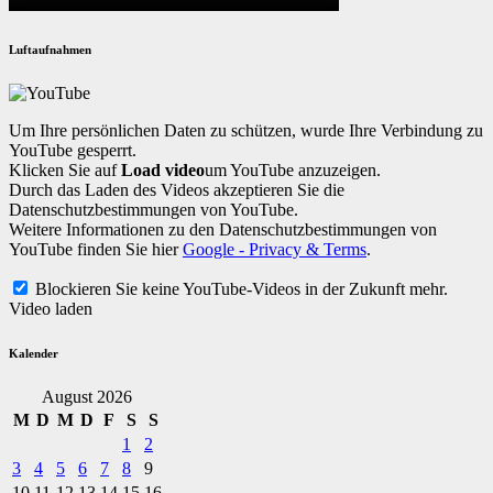
Luftaufnahmen
Um Ihre persönlichen Daten zu schützen, wurde Ihre Verbindung zu
YouTube gesperrt.
Klicken Sie auf
Load video
um YouTube anzuzeigen.
Durch das Laden des Videos akzeptieren Sie die
Datenschutzbestimmungen von YouTube.
Weitere Informationen zu den Datenschutzbestimmungen von
YouTube finden Sie hier
Google - Privacy & Terms
.
Blockieren Sie keine YouTube-Videos in der Zukunft mehr.
Video laden
Kalender
August 2026
M
D
M
D
F
S
S
1
2
3
4
5
6
7
8
9
10
11
12
13
14
15
16