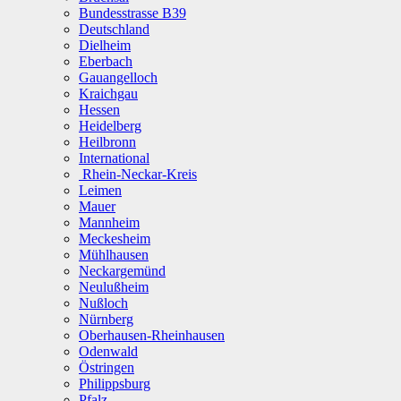
Bundesstrasse B39
Deutschland
Dielheim
Eberbach
Gauangelloch
Kraichgau
Hessen
Heidelberg
Heilbronn
International
Rhein-Neckar-Kreis
Leimen
Mauer
Mannheim
Meckesheim
Mühlhausen
Neckargemünd
Neulußheim
Nußloch
Nürnberg
Oberhausen-Rheinhausen
Odenwald
Östringen
Philippsburg
Pfalz