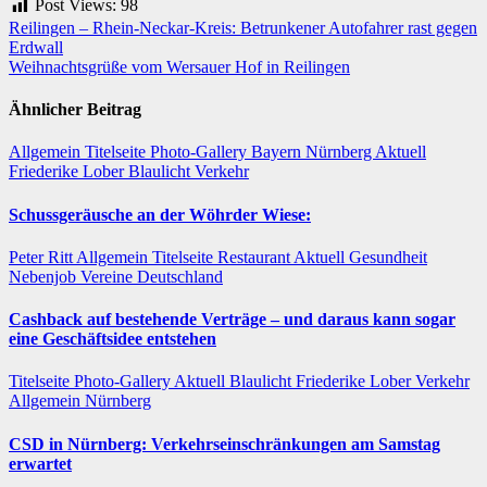
Post Views:
98
Beitragsnavigation
Reilingen – Rhein-Neckar-Kreis: Betrunkener Autofahrer rast gegen
Erdwall
Weihnachtsgrüße vom Wersauer Hof in Reilingen
Ähnlicher Beitrag
Allgemein
Titelseite
Photo-Gallery
Bayern
Nürnberg
Aktuell
Friederike Lober
Blaulicht
Verkehr
Schussgeräusche an der Wöhrder Wiese:
Peter Ritt
Allgemein
Titelseite
Restaurant
Aktuell
Gesundheit
Nebenjob
Vereine
Deutschland
Cashback auf bestehende Verträge – und daraus kann sogar
eine Geschäftsidee entstehen
Titelseite
Photo-Gallery
Aktuell
Blaulicht
Friederike Lober
Verkehr
Allgemein
Nürnberg
CSD in Nürnberg: Verkehrseinschränkungen am Samstag
erwartet