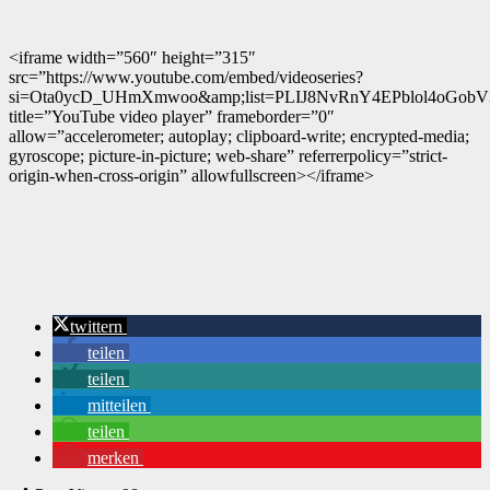
<iframe width=”560″ height=”315″
src=”https://www.youtube.com/embed/videoseries?
si=Ota0ycD_UHmXmwoo&amp;list=PLIJ8NvRnY4EPblol4oGo
title=”YouTube video player” frameborder=”0″
allow=”accelerometer; autoplay; clipboard-write; encrypted-media;
gyroscope; picture-in-picture; web-share” referrerpolicy=”strict-
origin-when-cross-origin” allowfullscreen></iframe>
twittern
teilen
teilen
mitteilen
teilen
merken