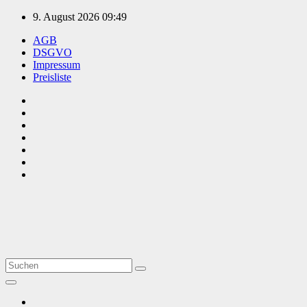
Zum
9. August 2026
09:49
Inhalt
AGB
springen
DSGVO
Impressum
Preisliste
TVüberregional
Onlinezeitung, PR - Videopoduktionen