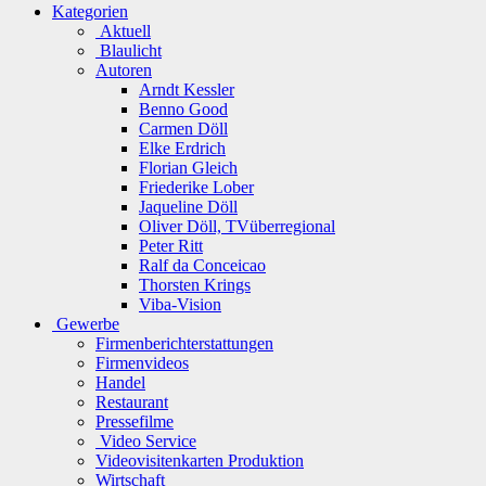
Kategorien
Aktuell
Blaulicht
Autoren
Arndt Kessler
Benno Good
Carmen Döll
Elke Erdrich
Florian Gleich
Friederike Lober
Jaqueline Döll
Oliver Döll, TVüberregional
Peter Ritt
Ralf da Conceicao
Thorsten Krings
Viba-Vision
Gewerbe
Firmenberichterstattungen
Firmenvideos
Handel
Restaurant
Pressefilme
Video Service
Videovisitenkarten Produktion
Wirtschaft