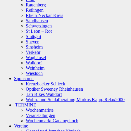
Rauenberg
Reilingen
Rhein-Neckar-Kreis
Sandhausen
Schwetzingen
St Leon – Rot
Stuttgart
Speyer
Sinsheim
Verkehr
Waghäusel
Walldorf
Weinheim
Wiesloch
Sponsoren
Kreuzbäcker Schieck
Optiker Sweeney Rheinhausen
Tari Bikes Walldorf
Wohn- und Schlafberatung Markus Kapp, Relax2000
TERMINE
Wochenmärkte
Veranstaltungen
Wochenmarkt Gauangelloch
Vereine