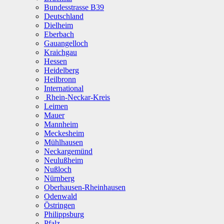
Bundesstrasse B39
Deutschland
Dielheim
Eberbach
Gauangelloch
Kraichgau
Hessen
Heidelberg
Heilbronn
International
Rhein-Neckar-Kreis
Leimen
Mauer
Mannheim
Meckesheim
Mühlhausen
Neckargemünd
Neulußheim
Nußloch
Nürnberg
Oberhausen-Rheinhausen
Odenwald
Östringen
Philippsburg
Pfalz