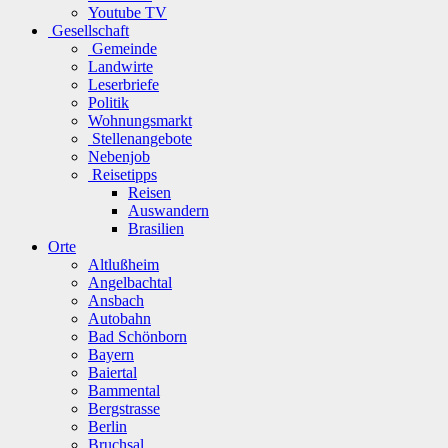
Youtube TV
Gesellschaft
Gemeinde
Landwirte
Leserbriefe
Politik
Wohnungsmarkt
Stellenangebote
Nebenjob
Reisetipps
Reisen
Auswandern
Brasilien
Orte
Altlußheim
Angelbachtal
Ansbach
Autobahn
Bad Schönborn
Bayern
Baiertal
Bammental
Bergstrasse
Berlin
Bruchsal