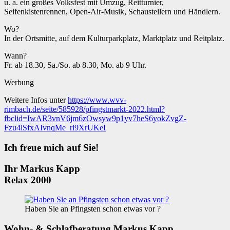
u. a. ein großes Volksfest mit Umzug, Reitturnier,
Seifenkistenrennen, Open-Air-Musik, Schaustellern und Händlern.
Wo?
In der Ortsmitte, auf dem Kulturparkplatz, Marktplatz und Reitplatz.
Wann?
Fr. ab 18.30, Sa./So. ab 8.30, Mo. ab 9 Uhr.
Werbung
Weitere Infos unter
https://www.wvv-
rimbach.de/seite/585928/pfingstmarkt-2022.html?
fbclid=IwAR3vnV6jm6zOwsyw9p1yv7heS6yokZvgZ-
Fzu4lSfxAIvnqMe_rl9XrUKeI
Ich freue mich auf Sie!
Ihr Markus Kapp
Relax 2000
Haben Sie an Pfingsten schon etwas vor ?
Wohn- & Schlafberatung Markus Kapp