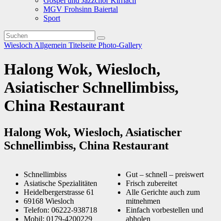
Gospel und Jazzchor Kirrlach
MGV Frohsinn Baiertal
Sport
Wiesloch
Allgemein
Titelseite
Photo-Gallery
Halong Wok, Wiesloch,
Asiatischer Schnellimbiss,
China Restaurant
Halong Wok, Wiesloch, Asiatischer
Schnellimbiss, China Restaurant
Schnellimbiss
Gut – schnell – preiswert
Asiatische Spezialitäten
Frisch zubereitet
Heidelbergerstrasse 61
Alle Gerichte auch zum
69168 Wiesloch
mitnehmen
Telefon: 06222-938718
Einfach vorbestellen und
Mobil: 0179-4200229
abholen