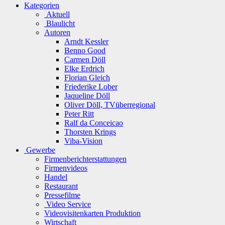
Kategorien
Aktuell
Blaulicht
Autoren
Arndt Kessler
Benno Good
Carmen Döll
Elke Erdrich
Florian Gleich
Friederike Lober
Jaqueline Döll
Oliver Döll, TVüberregional
Peter Ritt
Ralf da Conceicao
Thorsten Krings
Viba-Vision
Gewerbe
Firmenberichterstattungen
Firmenvideos
Handel
Restaurant
Pressefilme
Video Service
Videovisitenkarten Produktion
Wirtschaft