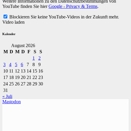
Weitere Informationen zu den Datenschutzbestimmungen von
YouTube finden Sie hier
Google - Privacy & Terms
.
Blockieren Sie keine YouTube-Videos in der Zukunft mehr.
Video laden
Kalender
August 2026
M
D
M
D
F
S
S
1
2
3
4
5
6
7
8
9
10
11
12
13
14
15
16
17
18
19
20
21
22
23
24
25
26
27
28
29
30
31
« Juli
Mastodon
TVüberregional