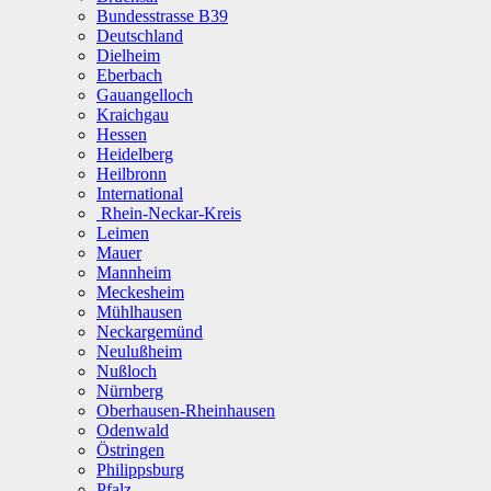
Bundesstrasse B39
Deutschland
Dielheim
Eberbach
Gauangelloch
Kraichgau
Hessen
Heidelberg
Heilbronn
International
Rhein-Neckar-Kreis
Leimen
Mauer
Mannheim
Meckesheim
Mühlhausen
Neckargemünd
Neulußheim
Nußloch
Nürnberg
Oberhausen-Rheinhausen
Odenwald
Östringen
Philippsburg
Pfalz