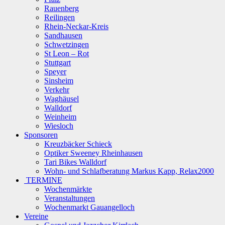
Rauenberg
Reilingen
Rhein-Neckar-Kreis
Sandhausen
Schwetzingen
St Leon – Rot
Stuttgart
Speyer
Sinsheim
Verkehr
Waghäusel
Walldorf
Weinheim
Wiesloch
Sponsoren
Kreuzbäcker Schieck
Optiker Sweeney Rheinhausen
Tari Bikes Walldorf
Wohn- und Schlafberatung Markus Kapp, Relax2000
TERMINE
Wochenmärkte
Veranstaltungen
Wochenmarkt Gauangelloch
Vereine