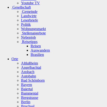
Youtube TV
Gesellschaft
Gemeinde
Landwirte
Leserbriefe
Politik
Wohnungsmarkt
Stellenangebote
Nebenjob
Reisetipps
Reisen
Auswandern
Brasilien
Orte
Altlußheim
Angelbachtal
Ansbach
Autobahn
Bad Schönborn
Bayern
Baiertal
Bammental
Bergstrasse
Berlin
Bruchsal