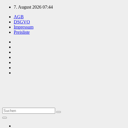
Zum
7. August 2026
07:44
Inhalt
AGB
springen
DSGVO
Impressum
Preisliste
TVüberregional
Onlinezeitung, PR - Videopoduktionen