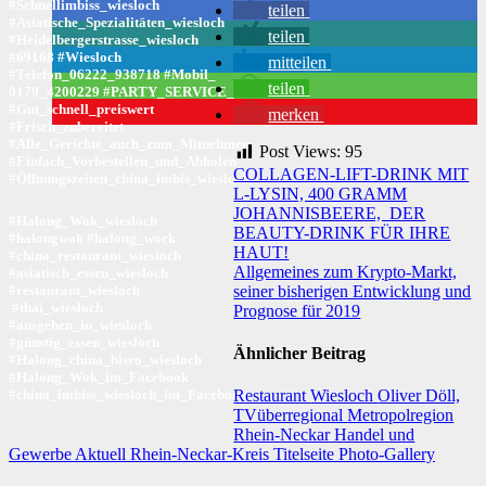
#Schnellimbiss_wiesloch
teilen
#Asiatische_Spezialitäten_wiesloch
teilen
#Heidelbergerstrasse_wiesloch
#69168 #Wiesloch
mitteilen
#Telefon_06222_938718 #Mobil_
teilen
0179_4200229 #
PARTY_SERVICE_wiesloch
#
Gut_schnell_preiswert
merken
#Frisch_zubereitet
#Alle_Gerichte_auch_zum_Mitnehmen
Post Views:
95
#Einfach_Vorbestellen_und_Abholen
Beitragsnavigation
COLLAGEN-LIFT-DRINK MIT
#Öffnungszeiten_china_imbis_wiesloch
L-LYSIN, 400 GRAMM
JOHANNISBEERE, DER
#Halong_Wok_wiesloch
BEAUTY-DRINK FÜR IHRE
#halongwok #halong_wock
HAUT!
#china_restaurant_wiesloch
Allgemeines zum Krypto-Markt,
#asiatisch_essen_wiesloch
seiner bisherigen Entwicklung und
#restaurant_wiesloch
#thai_wiesloch
Prognose für 2019
#ausgehen_in_wiesloch
#günstig_essen_wiesloch
Ähnlicher Beitrag
#Halong_china_bisro_wiesloch
#Halong_Wok_im_Facebook
#china_imbiss_wiesloch_im_Facebook
Restaurant
Wiesloch
Oliver Döll,
TVüberregional
Metropolregion
Rhein-Neckar Handel und
Gewerbe
Aktuell
Rhein-Neckar-Kreis
Titelseite
Photo-Gallery