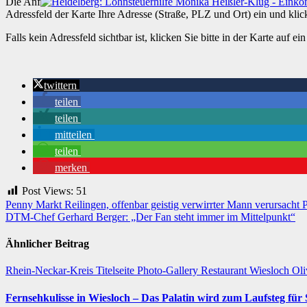
Die Anf
Adressfeld der Karte Ihre Adresse (Straße, PLZ und Ort) ein und klick
Falls kein Adressfeld sichtbar ist, klicken Sie bitte in der Karte auf
twittern
teilen
teilen
mitteilen
teilen
merken
Post Views:
51
Beitragsnavigation
Penny Markt Reilingen, offenbar geistig verwirrter Mann verursacht P
DTM-Chef Gerhard Berger: „Der Fan steht immer im Mittelpunkt“
Ähnlicher Beitrag
Rhein-Neckar-Kreis
Titelseite
Photo-Gallery
Restaurant
Wiesloch
Oli
Fernsehkulisse in Wiesloch – Das Palatin wird zum Laufsteg fü