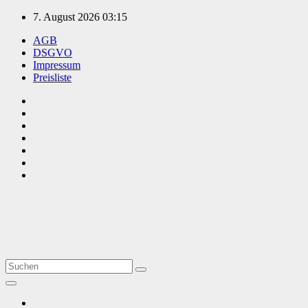
Zum
7. August 2026
03:15
Inhalt
AGB
springen
DSGVO
Impressum
Preisliste
TVüberregional
Onlinezeitung, PR - Videopoduktionen