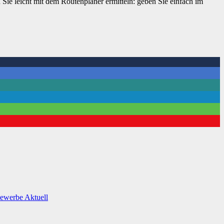
 Sie leicht mit dem Routenplaner ermitteln: geben Sie einfach im
Gewerbe
Aktuell