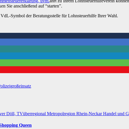
ahrt zu Ihrem Lohnsteuerhilfeverein können
en Sie anschließend auf “starten”.
 ein VdL-Symbol der Beratungsstelle für Lohnsteuerhilfe Ihrer Wahl.
olizeigroßeinsatz
ver Döll, TVüberregional
Metropolregion Rhein-Neckar Handel und 
r Shopping Queen