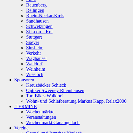
Rauenberg
Reilingen
Rhein-Neckar-Kreis
Sandhausen
Schwetzingen
St Leon – Rot
Stuttgart
Speyer
Sinsheim
Verkehr
Waghäusel
Walldorf
Weinheim
Wiesloch
Sponsoren
Kreuzbäcker Schieck
Optiker Sweeney Rheinhausen
Tari Bikes Walldorf
Wohn- und Schlafberatung Markus Kapp, Relax2000
TERMINE
Wochenmärkte
Veranstaltungen
Wochenmarkt Gauangelloch
Vereine