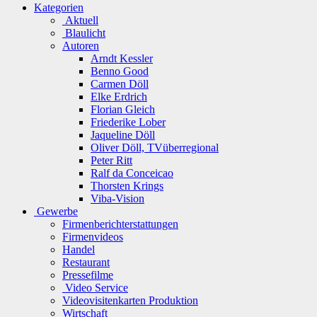
Kategorien
Aktuell
Blaulicht
Autoren
Arndt Kessler
Benno Good
Carmen Döll
Elke Erdrich
Florian Gleich
Friederike Lober
Jaqueline Döll
Oliver Döll, TVüberregional
Peter Ritt
Ralf da Conceicao
Thorsten Krings
Viba-Vision
Gewerbe
Firmenberichterstattungen
Firmenvideos
Handel
Restaurant
Pressefilme
Video Service
Videovisitenkarten Produktion
Wirtschaft