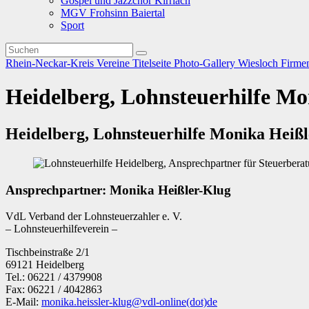
Gospel und Jazzchor Kirrlach
MGV Frohsinn Baiertal
Sport
Rhein-Neckar-Kreis
Vereine
Titelseite
Photo-Gallery
Wiesloch
Firme
Heidelberg, Lohnsteuerhilfe M
Heidelberg, Lohnsteuerhilfe Monika Heiß
Ansprechpartner: Monika Heißler-Klug
VdL Verband der Lohnsteuerzahler e. V.
– Lohnsteuerhilfeverein –
Tischbeinstraße 2/1
69121 Heidelberg
Tel.: 06221 / 4379908
Fax: 06221 / 4042863
E-Mail:
monika.heissler-klug@vdl-online(dot)de