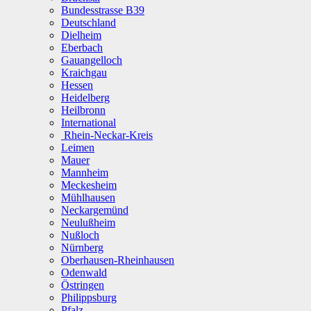
Bundesstrasse B39
Deutschland
Dielheim
Eberbach
Gauangelloch
Kraichgau
Hessen
Heidelberg
Heilbronn
International
Rhein-Neckar-Kreis
Leimen
Mauer
Mannheim
Meckesheim
Mühlhausen
Neckargemünd
Neulußheim
Nußloch
Nürnberg
Oberhausen-Rheinhausen
Odenwald
Östringen
Philippsburg
Pfalz