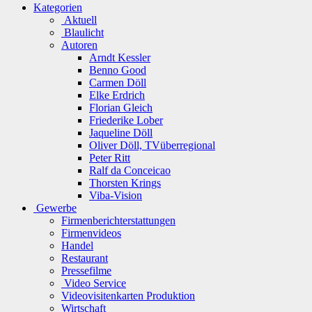
Kategorien
Aktuell
Blaulicht
Autoren
Arndt Kessler
Benno Good
Carmen Döll
Elke Erdrich
Florian Gleich
Friederike Lober
Jaqueline Döll
Oliver Döll, TVüberregional
Peter Ritt
Ralf da Conceicao
Thorsten Krings
Viba-Vision
Gewerbe
Firmenberichterstattungen
Firmenvideos
Handel
Restaurant
Pressefilme
Video Service
Videovisitenkarten Produktion
Wirtschaft