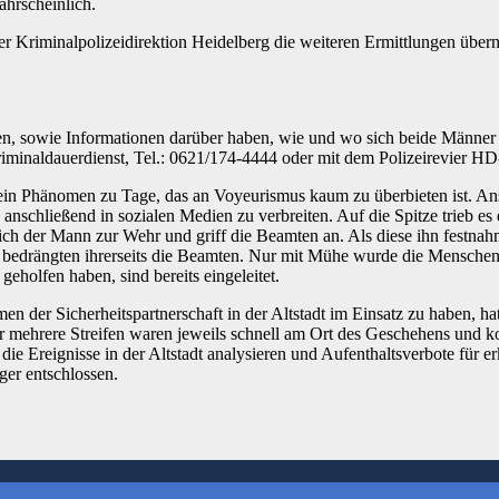
hrscheinlich.
 der Kriminalpolizeidirektion Heidelberg die weiteren Ermittlungen ü
n, sowie Informationen darüber haben, wie und wo sich beide Männer
minaldauerdienst, Tel.: 0621/174-4444 oder mit dem Polizeirevier HD-
l ein Phänomen zu Tage, das an Voyeurismus kaum zu überbieten ist. An
anschließend in sozialen Medien zu verbreiten. Auf die Spitze trieb es
te sich der Mann zur Wehr und griff die Beamten an. Als diese ihn fe
d bedrängten ihrerseits die Beamten. Nur mit Mühe wurde die Mensche
geholfen haben, sind bereits eingeleitet.
men der Sicherheitspartnerschaft in der Altstadt im Einsatz zu haben, 
r mehrere Streifen waren jeweils schnell am Ort des Geschehens und kon
e Ereignisse in der Altstadt analysieren und Aufenthaltsverbote für er
ger entschlossen.