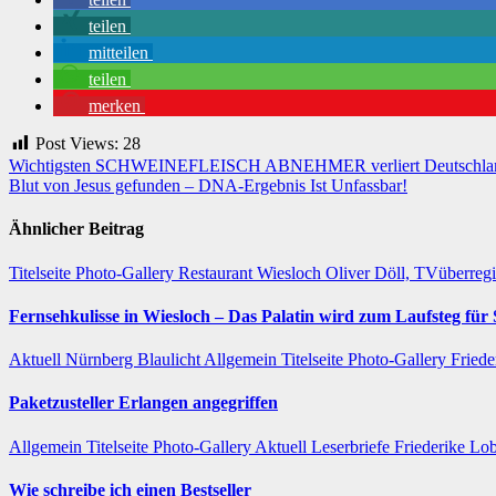
teilen
mitteilen
teilen
merken
Post Views:
28
Beitragsnavigation
Wichtigsten SCHWEINEFLEISCH ABNEHMER verliert Deutschla
Blut von Jesus gefunden – DNA-Ergebnis Ist Unfassbar!
Ähnlicher Beitrag
Titelseite
Photo-Gallery
Restaurant
Wiesloch
Oliver Döll, TVüberreg
Fernsehkulisse in Wiesloch – Das Palatin wird zum Laufsteg fü
Aktuell
Nürnberg
Blaulicht
Allgemein
Titelseite
Photo-Gallery
Friede
Paketzusteller Erlangen angegriffen
Allgemein
Titelseite
Photo-Gallery
Aktuell
Leserbriefe
Friederike Lo
Wie schreibe ich einen Bestseller