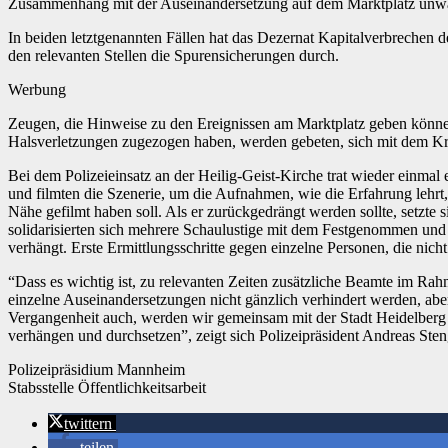
Zusammenhang mit der Auseinandersetzung auf dem Marktplatz unwa
In beiden letztgenannten Fällen hat das Dezernat Kapitalverbrechen
den relevanten Stellen die Spurensicherungen durch.
Werbung
Zeugen, die Hinweise zu den Ereignissen am Marktplatz geben könne
Halsverletzungen zugezogen haben, werden gebeten, sich mit dem Kri
Bei dem Polizeieinsatz an der Heilig-Geist-Kirche trat wieder einma
und filmten die Szenerie, um die Aufnahmen, wie die Erfahrung lehrt, 
Nähe gefilmt haben soll. Als er zurückgedrängt werden sollte, setz
solidarisierten sich mehrere Schaulustige mit dem Festgenommen un
verhängt. Erste Ermittlungsschritte gegen einzelne Personen, die nicht 
“Dass es wichtig ist, zu relevanten Zeiten zusätzliche Beamte im Rah
einzelne Auseinandersetzungen nicht gänzlich verhindert werden, abe
Vergangenheit auch, werden wir gemeinsam mit der Stadt Heidelberg di
verhängen und durchsetzen”, zeigt sich Polizeipräsident Andreas Sten
Polizeipräsidium Mannheim
Stabsstelle Öffentlichkeitsarbeit
twittern
teilen