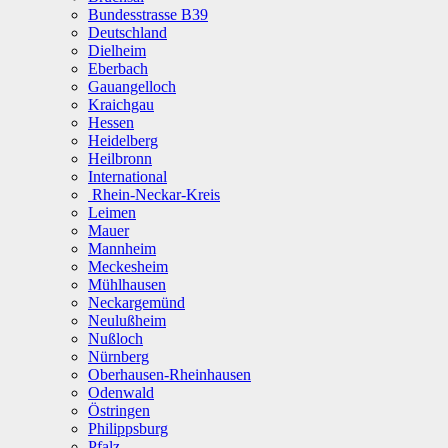
Bundesstrasse B39
Deutschland
Dielheim
Eberbach
Gauangelloch
Kraichgau
Hessen
Heidelberg
Heilbronn
International
Rhein-Neckar-Kreis
Leimen
Mauer
Mannheim
Meckesheim
Mühlhausen
Neckargemünd
Neulußheim
Nußloch
Nürnberg
Oberhausen-Rheinhausen
Odenwald
Östringen
Philippsburg
Pfalz