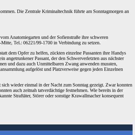
bernommen. Die Zentrale Kriminaltechnik führte am Sonntagmorgen an
 vom Anatomiegarten und der Sofienstraße ihre schweren
Mitte, Tel.: 06221/99-1700 in Verbindung zu setzen.
statt dem Opfer zu helfen, zückten einzelne Passanten ihre Handys
 ein angetrunkener Passant, der den Schwerverletzten aus nächster
stnahmen und dazu auch Unmittelbaren Zwang anwenden mussten,
nansammlung aufgelöst und Platzverweise gegen jeden Einzelnen
hat sich wieder einmal in der Nacht zum Sonntag gezeigt. Zwar konnten
nten auch zeitnah tatverdächtige festnehmen. Wie bereits in der
kannte Straftäter, Störer oder sonstige Krawallmacher konsequent