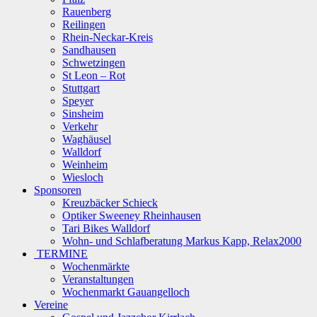
Rauenberg
Reilingen
Rhein-Neckar-Kreis
Sandhausen
Schwetzingen
St Leon – Rot
Stuttgart
Speyer
Sinsheim
Verkehr
Waghäusel
Walldorf
Weinheim
Wiesloch
Sponsoren
Kreuzbäcker Schieck
Optiker Sweeney Rheinhausen
Tari Bikes Walldorf
Wohn- und Schlafberatung Markus Kapp, Relax2000
TERMINE
Wochenmärkte
Veranstaltungen
Wochenmarkt Gauangelloch
Vereine