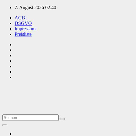
Zum
7. August 2026
02:40
Inhalt
AGB
springen
DSGVO
Impressum
Preisliste
TVüberregional
Onlinezeitung, PR - Videopoduktionen