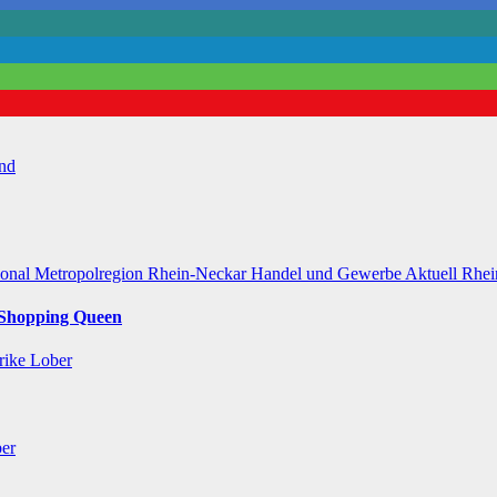
nd
ional
Metropolregion Rhein-Neckar Handel und Gewerbe
Aktuell
Rhei
r Shopping Queen
rike Lober
ber