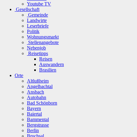
Youtube TV
Gesellschaft
Gemeinde
Landwirte
Leserbriefe
Politik
Wohnungsmarkt
Stellenangebote
Nebenjob
Reisetipps
Reisen
Auswandern
Brasilien
Orte
Altlußheim
Angelbachtal
Ansbach
Autobahn
Bad Schönborn
Bayern
Baiertal
Bammental
Bergstrasse
Berlin
Bruchsal