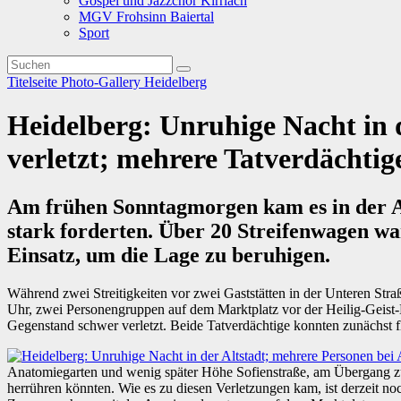
Gospel und Jazzchor Kirrlach
MGV Frohsinn Baiertal
Sport
Titelseite
Photo-Gallery
Heidelberg
Heidelberg: Unruhige Nacht in 
verletzt; mehrere Tatverdächti
Am frühen Sonntagmorgen kam es in der Al
stark forderten. Über 20 Streifenwagen w
Einsatz, um die Lage zu beruhigen.
Während zwei Streitigkeiten vor zwei Gaststätten in der Unteren Stra
Uhr, zwei Personengruppen auf dem Marktplatz vor der Heilig-Geist-
Gegenstand schwer verletzt. Beide Tatverdächtige konnten zunächst f
Anatomiegarten und wenig später Höhe Sofienstraße, am Übergang zu
herrühren könnten. Wie es zu diesen Verletzungen kam, ist derzeit no