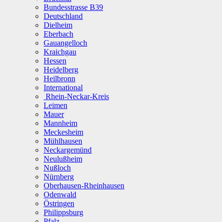
Bundesstrasse B39
Deutschland
Dielheim
Eberbach
Gauangelloch
Kraichgau
Hessen
Heidelberg
Heilbronn
International
Rhein-Neckar-Kreis
Leimen
Mauer
Mannheim
Meckesheim
Mühlhausen
Neckargemünd
Neulußheim
Nußloch
Nürnberg
Oberhausen-Rheinhausen
Odenwald
Östringen
Philippsburg
Pfalz