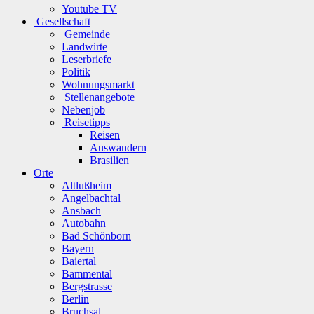
Youtube TV
Gesellschaft
Gemeinde
Landwirte
Leserbriefe
Politik
Wohnungsmarkt
Stellenangebote
Nebenjob
Reisetipps
Reisen
Auswandern
Brasilien
Orte
Altlußheim
Angelbachtal
Ansbach
Autobahn
Bad Schönborn
Bayern
Baiertal
Bammental
Bergstrasse
Berlin
Bruchsal