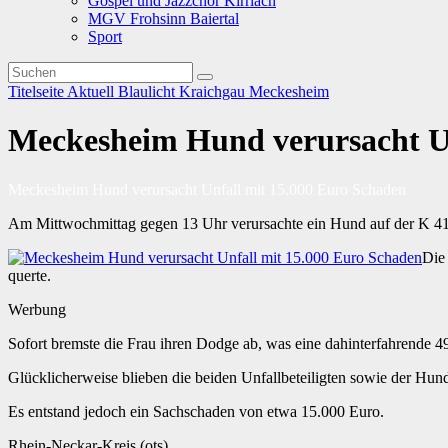
Gospel und Jazzchor Kirrlach
MGV Frohsinn Baiertal
Sport
Titelseite
Aktuell
Blaulicht
Kraichgau
Meckesheim
Meckesheim Hund verursacht Un
Meckesheim Hund verursacht Unfall mit 15.000 Euro Schaden
Am Mittwochmittag gegen 13 Uhr verursachte ein Hund auf der K 41
Die
querte.
Werbung
Sofort bremste die Frau ihren Dodge ab, was eine dahinterfahrende 4
Glücklicherweise blieben die beiden Unfallbeteiligten sowie der Hund
Es entstand jedoch ein Sachschaden von etwa 15.000 Euro.
Rhein-Neckar-Kreis (ots)