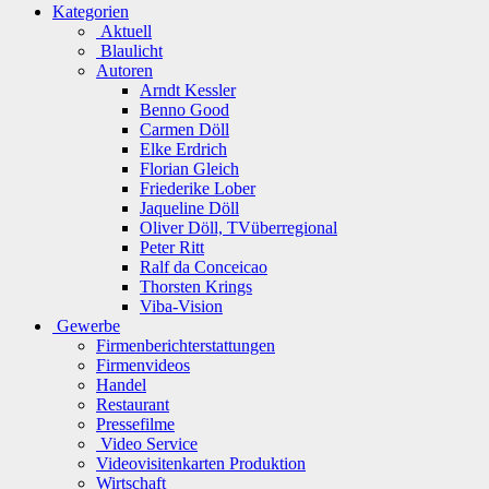
Kategorien
Aktuell
Blaulicht
Autoren
Arndt Kessler
Benno Good
Carmen Döll
Elke Erdrich
Florian Gleich
Friederike Lober
Jaqueline Döll
Oliver Döll, TVüberregional
Peter Ritt
Ralf da Conceicao
Thorsten Krings
Viba-Vision
Gewerbe
Firmenberichterstattungen
Firmenvideos
Handel
Restaurant
Pressefilme
Video Service
Videovisitenkarten Produktion
Wirtschaft