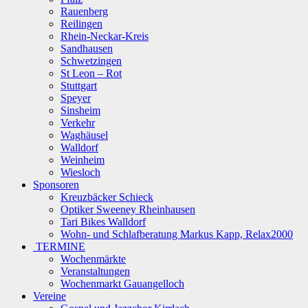
Rauenberg
Reilingen
Rhein-Neckar-Kreis
Sandhausen
Schwetzingen
St Leon – Rot
Stuttgart
Speyer
Sinsheim
Verkehr
Waghäusel
Walldorf
Weinheim
Wiesloch
Sponsoren
Kreuzbäcker Schieck
Optiker Sweeney Rheinhausen
Tari Bikes Walldorf
Wohn- und Schlafberatung Markus Kapp, Relax2000
TERMINE
Wochenmärkte
Veranstaltungen
Wochenmarkt Gauangelloch
Vereine