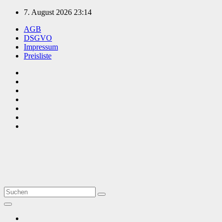
Zum
7. August 2026
23:14
Inhalt
AGB
springen
DSGVO
Impressum
Preisliste
TVüberregional
Onlinezeitung, PR - Videopoduktionen