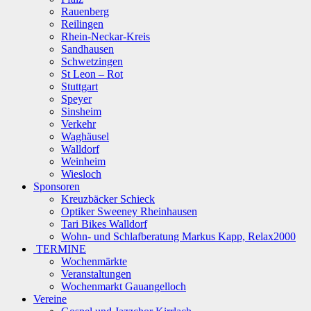
Rauenberg
Reilingen
Rhein-Neckar-Kreis
Sandhausen
Schwetzingen
St Leon – Rot
Stuttgart
Speyer
Sinsheim
Verkehr
Waghäusel
Walldorf
Weinheim
Wiesloch
Sponsoren
Kreuzbäcker Schieck
Optiker Sweeney Rheinhausen
Tari Bikes Walldorf
Wohn- und Schlafberatung Markus Kapp, Relax2000
TERMINE
Wochenmärkte
Veranstaltungen
Wochenmarkt Gauangelloch
Vereine