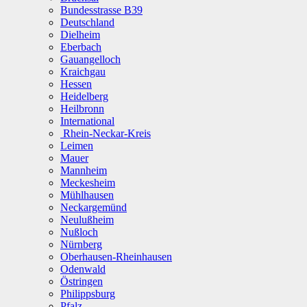
Bundesstrasse B39
Deutschland
Dielheim
Eberbach
Gauangelloch
Kraichgau
Hessen
Heidelberg
Heilbronn
International
Rhein-Neckar-Kreis
Leimen
Mauer
Mannheim
Meckesheim
Mühlhausen
Neckargemünd
Neulußheim
Nußloch
Nürnberg
Oberhausen-Rheinhausen
Odenwald
Östringen
Philippsburg
Pfalz