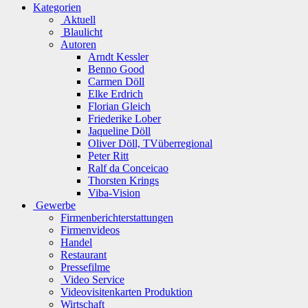
Kategorien
Aktuell
Blaulicht
Autoren
Arndt Kessler
Benno Good
Carmen Döll
Elke Erdrich
Florian Gleich
Friederike Lober
Jaqueline Döll
Oliver Döll, TVüberregional
Peter Ritt
Ralf da Conceicao
Thorsten Krings
Viba-Vision
Gewerbe
Firmenberichterstattungen
Firmenvideos
Handel
Restaurant
Pressefilme
Video Service
Videovisitenkarten Produktion
Wirtschaft