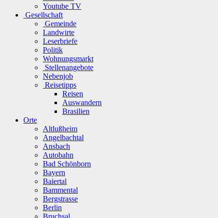
Youtube TV
Gesellschaft
Gemeinde
Landwirte
Leserbriefe
Politik
Wohnungsmarkt
Stellenangebote
Nebenjob
Reisetipps
Reisen
Auswandern
Brasilien
Orte
Altlußheim
Angelbachtal
Ansbach
Autobahn
Bad Schönborn
Bayern
Baiertal
Bammental
Bergstrasse
Berlin
Bruchsal