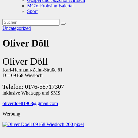
Gospel und Jazzchor Kirrlach
MGV Frohsinn Baiertal
Sport
Uncategorized
Oliver Döll
Oliver Döll
Karl-Hermann-Zahn-Straße 61
D – 69168 Wiesloch
Telefon: 0176-58717307
inklusive Whatsapp und SMS
oliverdoell1968@gmail.com
Werbung