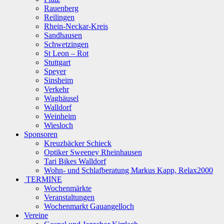
Rauenberg
Reilingen
Rhein-Neckar-Kreis
Sandhausen
Schwetzingen
St Leon – Rot
Stuttgart
Speyer
Sinsheim
Verkehr
Waghäusel
Walldorf
Weinheim
Wiesloch
Sponsoren
Kreuzbäcker Schieck
Optiker Sweeney Rheinhausen
Tari Bikes Walldorf
Wohn- und Schlafberatung Markus Kapp, Relax2000
TERMINE
Wochenmärkte
Veranstaltungen
Wochenmarkt Gauangelloch
Vereine