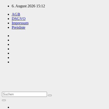
Zum
6. August 2026
15:12
Inhalt
AGB
springen
DSGVO
Impressum
Preisliste
TVüberregional
Onlinezeitung, PR - Videopoduktionen