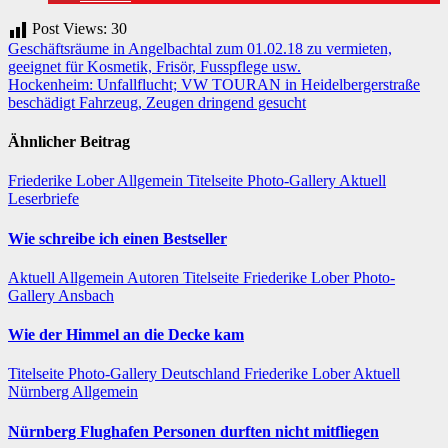
Post Views:
30
Beitragsnavigation
Geschäftsräume in Angelbachtal zum 01.02.18 zu vermieten,
geeignet für Kosmetik, Frisör, Fusspflege usw.
Hockenheim: Unfallflucht; VW TOURAN in Heidelbergerstraße
beschädigt Fahrzeug, Zeugen dringend gesucht
Ähnlicher Beitrag
Friederike Lober
Allgemein
Titelseite
Photo-Gallery
Aktuell
Leserbriefe
Wie schreibe ich einen Bestseller
Aktuell
Allgemein
Autoren
Titelseite
Friederike Lober
Photo-
Gallery
Ansbach
Wie der Himmel an die Decke kam
Titelseite
Photo-Gallery
Deutschland
Friederike Lober
Aktuell
Nürnberg
Allgemein
Nürnberg Flughafen Personen durften nicht mitfliegen