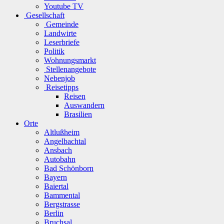
Youtube TV
Gesellschaft
Gemeinde
Landwirte
Leserbriefe
Politik
Wohnungsmarkt
Stellenangebote
Nebenjob
Reisetipps
Reisen
Auswandern
Brasilien
Orte
Altlußheim
Angelbachtal
Ansbach
Autobahn
Bad Schönborn
Bayern
Baiertal
Bammental
Bergstrasse
Berlin
Bruchsal