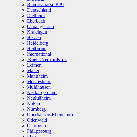
Bundesstrasse B39
Deutschland
Dielheim
Eberbach
Gauangelloch
Kraichgau
Hessen
Heidelberg
Heilbronn
International
Rhein-Neckar-Kreis
Leimen
Mauer
Mannheim
Meckesheim
Mühlhausen
Neckargemünd
Neulußheim
Nußloch
Nürnberg
Oberhausen-Rheinhausen
Odenwald
Östringen
Philippsburg
Pfalz