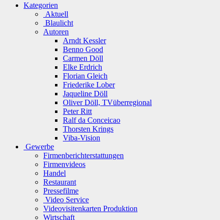
Kategorien
Aktuell
Blaulicht
Autoren
Arndt Kessler
Benno Good
Carmen Döll
Elke Erdrich
Florian Gleich
Friederike Lober
Jaqueline Döll
Oliver Döll, TVüberregional
Peter Ritt
Ralf da Conceicao
Thorsten Krings
Viba-Vision
Gewerbe
Firmenberichterstattungen
Firmenvideos
Handel
Restaurant
Pressefilme
Video Service
Videovisitenkarten Produktion
Wirtschaft