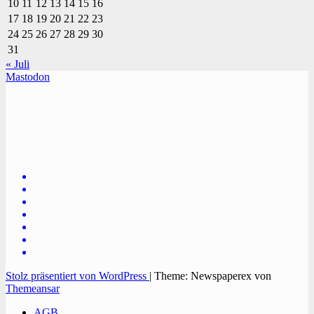
10
11
12
13
14
15
16
17
18
19
20
21
22
23
24
25
26
27
28
29
30
31
« Juli
Mastodon
TVüberregional
Onlinezeitung, PR - Videopoduktionen
Stolz präsentiert von WordPress
|
Theme: Newspaperex von
Themeansar
AGB