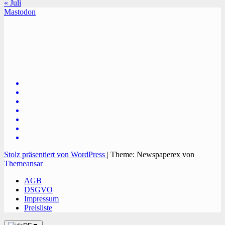
« Juli
Mastodon
TVüberregional
Onlinezeitung, PR - Videopoduktionen
Stolz präsentiert von WordPress
|
Theme: Newspaperex von
Themeansar
AGB
DSGVO
Impressum
Preisliste