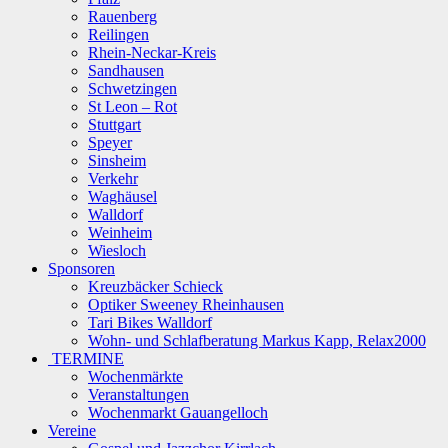
Rauenberg
Reilingen
Rhein-Neckar-Kreis
Sandhausen
Schwetzingen
St Leon – Rot
Stuttgart
Speyer
Sinsheim
Verkehr
Waghäusel
Walldorf
Weinheim
Wiesloch
Sponsoren
Kreuzbäcker Schieck
Optiker Sweeney Rheinhausen
Tari Bikes Walldorf
Wohn- und Schlafberatung Markus Kapp, Relax2000
TERMINE
Wochenmärkte
Veranstaltungen
Wochenmarkt Gauangelloch
Vereine