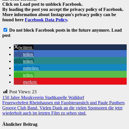
Click on
Load post
to unblock Facebook.
By loading the post you accept the privacy policy of Facebook.
More information about Instagram's privacy policy can be
found here
Facebook Data Policy
.
Do not block Facebook posts in the future anymore.
Load
post
twittern
teilen
teilen
mitteilen
teilen
merken
Post Views:
23
Beitragsnavigation
150 Jahre Musikverein Stadtkapelle Walldorf
Feuerwehrfest Rheinhausen mit Fassbieranstich und Paule Panthers
Groove Club Band. Vielen Dank an die vielen Sponsoren die jetzt
wiederholt auch im letzten Film zu sehen sind.
Ähnlicher Beitrag