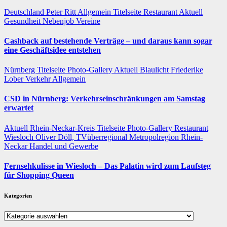
Deutschland
Peter Ritt
Allgemein
Titelseite
Restaurant
Aktuell
Gesundheit
Nebenjob
Vereine
Cashback auf bestehende Verträge – und daraus kann sogar
eine Geschäftsidee entstehen
Nürnberg
Titelseite
Photo-Gallery
Aktuell
Blaulicht
Friederike
Lober
Verkehr
Allgemein
CSD in Nürnberg: Verkehrseinschränkungen am Samstag
erwartet
Aktuell
Rhein-Neckar-Kreis
Titelseite
Photo-Gallery
Restaurant
Wiesloch
Oliver Döll, TVüberregional
Metropolregion Rhein-
Neckar Handel und Gewerbe
Fernsehkulisse in Wiesloch – Das Palatin wird zum Laufsteg
für Shopping Queen
Kategorien
Kategorien