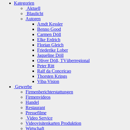
Kategorien
Aktuell
Blaulicht
Autoren
Arndt Kessler
Benno Good
Carmen Döll
Elke Erdrich
Florian Gleich
Friederike Lober
Jaqueline Döll
Oliver Döll, TVüberregional
Peter Ritt
Ralf da Conceicao
Thorsten Krings
Viba-Vision
Gewerbe
Firmenberichterstattungen
Firmenvideos
Handel
Restaurant
Pressefilme
Video Service
Videovisitenkarten Produktion
Wirtschaft