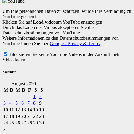
Um Ihre persönlichen Daten zu schützen, wurde Ihre Verbindung zu
YouTube gesperrt.
Klicken Sie auf
Load video
um YouTube anzuzeigen.
Durch das Laden des Videos akzeptieren Sie die
Datenschutzbestimmungen von YouTube.
Weitere Informationen zu den Datenschutzbestimmungen von
YouTube finden Sie hier
Google - Privacy & Terms
.
Blockieren Sie keine YouTube-Videos in der Zukunft mehr.
Video laden
Kalender
August 2026
M
D
M
D
F
S
S
1
2
3
4
5
6
7
8
9
10
11
12
13
14
15
16
17
18
19
20
21
22
23
24
25
26
27
28
29
30
31