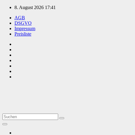
Zum
8. August 2026
17:41
Inhalt
AGB
springen
DSGVO
Impressum
Preisliste
TVüberregional
Onlinezeitung, PR - Videopoduktionen