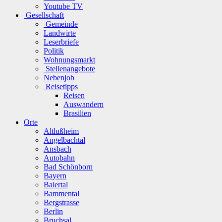
Youtube TV
Gesellschaft
Gemeinde
Landwirte
Leserbriefe
Politik
Wohnungsmarkt
Stellenangebote
Nebenjob
Reisetipps
Reisen
Auswandern
Brasilien
Orte
Altlußheim
Angelbachtal
Ansbach
Autobahn
Bad Schönborn
Bayern
Baiertal
Bammental
Bergstrasse
Berlin
Bruchsal