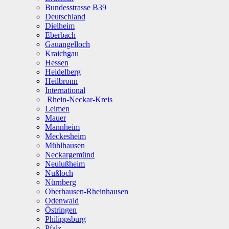
Bundesstrasse B39
Deutschland
Dielheim
Eberbach
Gauangelloch
Kraichgau
Hessen
Heidelberg
Heilbronn
International
Rhein-Neckar-Kreis
Leimen
Mauer
Mannheim
Meckesheim
Mühlhausen
Neckargemünd
Neulußheim
Nußloch
Nürnberg
Oberhausen-Rheinhausen
Odenwald
Östringen
Philippsburg
Pfalz