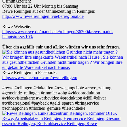
Öffnungszeiten:
07:00 Uhr bis 22 Uhr Montag bis Samstag
Rewe Reilingen auf der Onlinezeitung in Reilingen:
http://www.rewe-reilingen.tvueberregional.de
Rewe Webseite:
https://www.rewe.de/marktseite/reilingen/862004/rewe-markt-
hauptstrasse-103/
Über ein
#gefällt_mir
und
#Like
würden wir uns sehr freuen.
Rewe Reilingen im Facebook:
https://www.facebook.com/rewereilingen/
#rewe
#reilingen
#einkaufen
#rewe_angebote
#rewe_zeitung
#gemeinde_reilingen
#rimmler
#ohg
#videoproduktion
#videovisitenkarte
#werbevideo
#produktion
#döll
#oliver
#tvüberregional
#payback
#geld_sparen
#bringservice
#schnäppchen
#frisches_gemüse
#fleischtheke