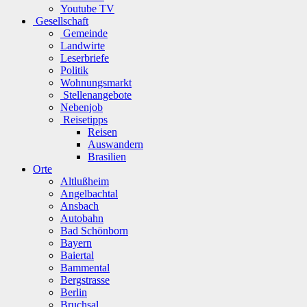
Youtube TV
Gesellschaft
Gemeinde
Landwirte
Leserbriefe
Politik
Wohnungsmarkt
Stellenangebote
Nebenjob
Reisetipps
Reisen
Auswandern
Brasilien
Orte
Altlußheim
Angelbachtal
Ansbach
Autobahn
Bad Schönborn
Bayern
Baiertal
Bammental
Bergstrasse
Berlin
Bruchsal