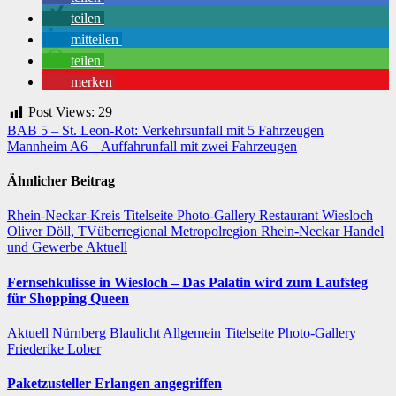
teilen
mitteilen
teilen
merken
Post Views:
29
Beitragsnavigation
BAB 5 – St. Leon-Rot: Verkehrsunfall mit 5 Fahrzeugen
Mannheim A6 – Auffahrunfall mit zwei Fahrzeugen
Ähnlicher Beitrag
Rhein-Neckar-Kreis
Titelseite
Photo-Gallery
Restaurant
Wiesloch
Oliver Döll, TVüberregional
Metropolregion Rhein-Neckar Handel
und Gewerbe
Aktuell
Fernsehkulisse in Wiesloch – Das Palatin wird zum Laufsteg
für Shopping Queen
Aktuell
Nürnberg
Blaulicht
Allgemein
Titelseite
Photo-Gallery
Friederike Lober
Paketzusteller Erlangen angegriffen