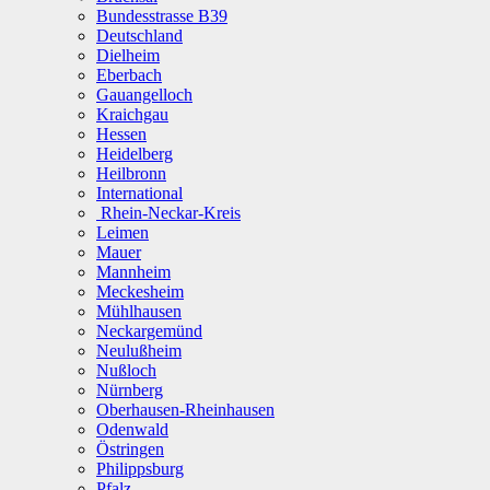
Bundesstrasse B39
Deutschland
Dielheim
Eberbach
Gauangelloch
Kraichgau
Hessen
Heidelberg
Heilbronn
International
Rhein-Neckar-Kreis
Leimen
Mauer
Mannheim
Meckesheim
Mühlhausen
Neckargemünd
Neulußheim
Nußloch
Nürnberg
Oberhausen-Rheinhausen
Odenwald
Östringen
Philippsburg
Pfalz