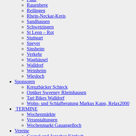
Rauenberg
Reilingen
Rhein-Neckar-Kreis
Sandhausen
Schwetzingen
St Leon – Rot
Stuttgart
Speyer
Sinsheim
Verkehr
Waghäusel
Walldorf
Weinheim
Wiesloch
Sponsoren
Kreuzbäcker Schieck
Optiker Sweeney Rheinhausen
Tari Bikes Walldorf
Wohn- und Schlafberatung Markus Kapp, Relax2000
TERMINE
Wochenmärkte
Veranstaltungen
Wochenmarkt Gauangelloch
Vereine