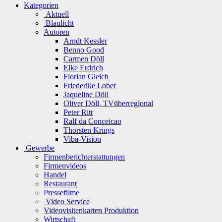
Kategorien
Aktuell
Blaulicht
Autoren
Arndt Kessler
Benno Good
Carmen Döll
Elke Erdrich
Florian Gleich
Friederike Lober
Jaqueline Döll
Oliver Döll, TVüberregional
Peter Ritt
Ralf da Conceicao
Thorsten Krings
Viba-Vision
Gewerbe
Firmenberichterstattungen
Firmenvideos
Handel
Restaurant
Pressefilme
Video Service
Videovisitenkarten Produktion
Wirtschaft