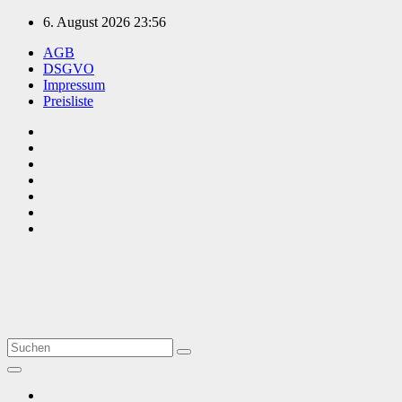
Zum
6. August 2026
23:56
Inhalt
AGB
springen
DSGVO
Impressum
Preisliste
TVüberregional
Onlinezeitung, PR - Videopoduktionen