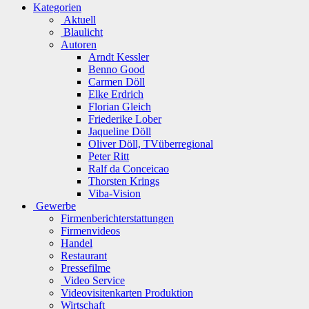
Kategorien
Aktuell
Blaulicht
Autoren
Arndt Kessler
Benno Good
Carmen Döll
Elke Erdrich
Florian Gleich
Friederike Lober
Jaqueline Döll
Oliver Döll, TVüberregional
Peter Ritt
Ralf da Conceicao
Thorsten Krings
Viba-Vision
Gewerbe
Firmenberichterstattungen
Firmenvideos
Handel
Restaurant
Pressefilme
Video Service
Videovisitenkarten Produktion
Wirtschaft