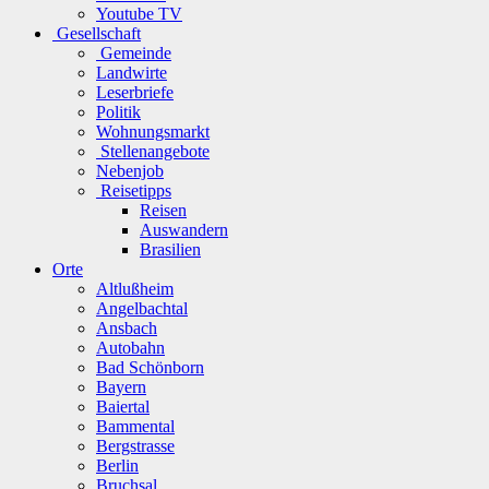
Youtube TV
Gesellschaft
Gemeinde
Landwirte
Leserbriefe
Politik
Wohnungsmarkt
Stellenangebote
Nebenjob
Reisetipps
Reisen
Auswandern
Brasilien
Orte
Altlußheim
Angelbachtal
Ansbach
Autobahn
Bad Schönborn
Bayern
Baiertal
Bammental
Bergstrasse
Berlin
Bruchsal