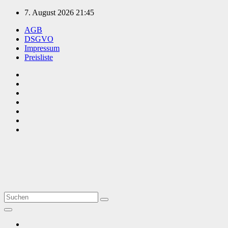
Zum
7. August 2026
21:45
Inhalt
AGB
springen
DSGVO
Impressum
Preisliste
TVüberregional
Onlinezeitung, PR - Videopoduktionen