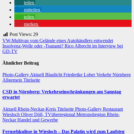
teilen
mitteilen
teilen
merken
Post Views:
29
Beitragsnavigation
VW-Multivan vom Gelände eines Autohändlers entwendet
Insolvenz-Welle oder -Tsunami? Rico Albrecht im Interview bei
GD-TV
Ähnlicher Beitrag
Photo-Gallery
Aktuell
Blaulicht
Friederike Lober
Verkehr
Nürnberg
Allgemein
Titelseite
CSD in Nürnberg: Verkehrseinschränkungen am Samstag
erwartet
Aktuell
Rhein-Neckar-Kreis
Titelseite
Photo-Gallery
Restaurant
Wiesloch
Oliver Döll, TVüberregional
Metropolregion Rhein-
Neckar Handel und Gewerbe
Fernsehkulisse in Wiesloch – Das Palatin wird zum Laufsteg