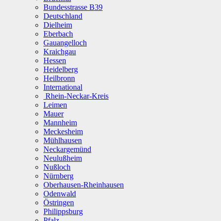
Bundesstrasse B39
Deutschland
Dielheim
Eberbach
Gauangelloch
Kraichgau
Hessen
Heidelberg
Heilbronn
International
Rhein-Neckar-Kreis
Leimen
Mauer
Mannheim
Meckesheim
Mühlhausen
Neckargemünd
Neulußheim
Nußloch
Nürnberg
Oberhausen-Rheinhausen
Odenwald
Östringen
Philippsburg
Pfalz