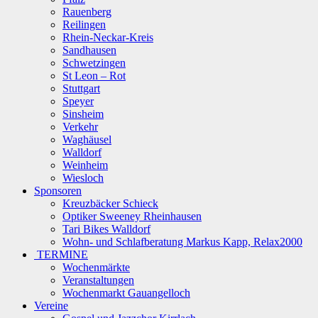
Rauenberg
Reilingen
Rhein-Neckar-Kreis
Sandhausen
Schwetzingen
St Leon – Rot
Stuttgart
Speyer
Sinsheim
Verkehr
Waghäusel
Walldorf
Weinheim
Wiesloch
Sponsoren
Kreuzbäcker Schieck
Optiker Sweeney Rheinhausen
Tari Bikes Walldorf
Wohn- und Schlafberatung Markus Kapp, Relax2000
TERMINE
Wochenmärkte
Veranstaltungen
Wochenmarkt Gauangelloch
Vereine