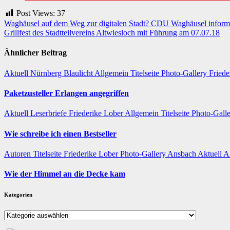
Post Views:
37
Beitragsnavigation
Waghäusel auf dem Weg zur digitalen Stadt? CDU Waghäusel informi
Grillfest des Stadtteilvereins Altwiesloch mit Führung am 07.07.18
Ähnlicher Beitrag
Aktuell
Nürnberg
Blaulicht
Allgemein
Titelseite
Photo-Gallery
Friede
Paketzusteller Erlangen angegriffen
Aktuell
Leserbriefe
Friederike Lober
Allgemein
Titelseite
Photo-Gall
Wie schreibe ich einen Bestseller
Autoren
Titelseite
Friederike Lober
Photo-Gallery
Ansbach
Aktuell
A
Wie der Himmel an die Decke kam
Kategorien
Kategorien