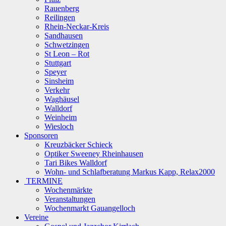
Rauenberg
Reilingen
Rhein-Neckar-Kreis
Sandhausen
Schwetzingen
St Leon – Rot
Stuttgart
Speyer
Sinsheim
Verkehr
Waghäusel
Walldorf
Weinheim
Wiesloch
Sponsoren
Kreuzbäcker Schieck
Optiker Sweeney Rheinhausen
Tari Bikes Walldorf
Wohn- und Schlafberatung Markus Kapp, Relax2000
TERMINE
Wochenmärkte
Veranstaltungen
Wochenmarkt Gauangelloch
Vereine