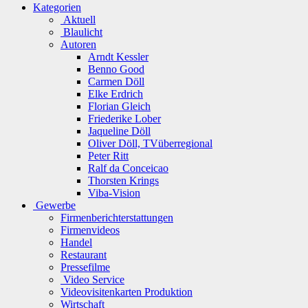
Kategorien
Aktuell
Blaulicht
Autoren
Arndt Kessler
Benno Good
Carmen Döll
Elke Erdrich
Florian Gleich
Friederike Lober
Jaqueline Döll
Oliver Döll, TVüberregional
Peter Ritt
Ralf da Conceicao
Thorsten Krings
Viba-Vision
Gewerbe
Firmenberichterstattungen
Firmenvideos
Handel
Restaurant
Pressefilme
Video Service
Videovisitenkarten Produktion
Wirtschaft