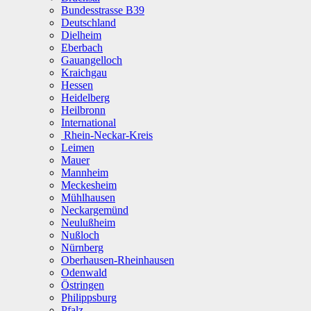
Bundesstrasse B39
Deutschland
Dielheim
Eberbach
Gauangelloch
Kraichgau
Hessen
Heidelberg
Heilbronn
International
Rhein-Neckar-Kreis
Leimen
Mauer
Mannheim
Meckesheim
Mühlhausen
Neckargemünd
Neulußheim
Nußloch
Nürnberg
Oberhausen-Rheinhausen
Odenwald
Östringen
Philippsburg
Pfalz