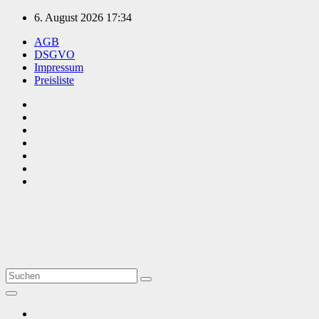
Zum
6. August 2026
17:34
Inhalt
AGB
springen
DSGVO
Impressum
Preisliste
TVüberregional
Onlinezeitung, PR - Videopoduktionen