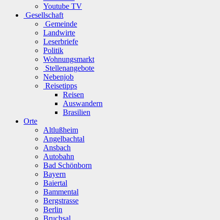
Youtube TV
Gesellschaft
Gemeinde
Landwirte
Leserbriefe
Politik
Wohnungsmarkt
Stellenangebote
Nebenjob
Reisetipps
Reisen
Auswandern
Brasilien
Orte
Altlußheim
Angelbachtal
Ansbach
Autobahn
Bad Schönborn
Bayern
Baiertal
Bammental
Bergstrasse
Berlin
Bruchsal