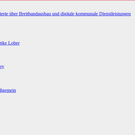
erte über Breitbandausbau und digitale kommunale Dienstleistungen
rike Lober
ery
llgemein