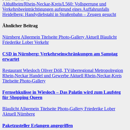
Beitragsnavigation
Altlußheim/Rhein-Neckar-Kreis/L560: Vollsperrung und
Verkehrsbeeinträchtigungen aufgrund eines Auffahrunfalls
Heidelberg: Handydiebstahl in Straßenbahn – Zeugen gesucht
Ähnlicher Beitrag
Nürnberg
Allgemein
Titelseite
Photo-Gallery
Aktuell
Blaulicht
Friederike Lober
Verkehr
CSD in Nürnberg: Verkehrseinschränkungen am Samstag
erwartet
Restaurant
Wiesloch
Oliver Döll, TVüberregional
Metropolregion
Rhein-Neckar Handel und Gewerbe
Aktuell
Rhein-Neckar-Kreis
Titelseite
Photo-Gallery
Fernsehkulisse in Wiesloch – Das Palatin wird zum Laufsteg
für Shopping Queen
Blaulicht
Allgemein
Titelseite
Photo-Gallery
Friederike Lober
Aktuell
Nürnberg
Paketzusteller Erlangen angegriffen