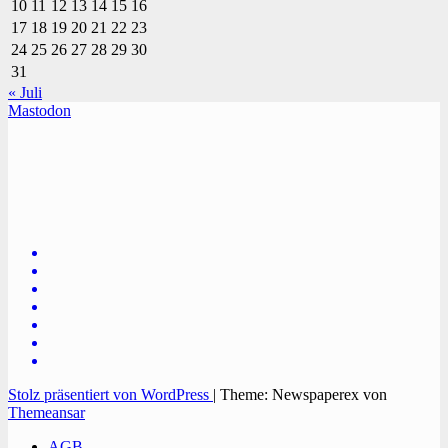
10
11
12
13
14
15
16
17
18
19
20
21
22
23
24
25
26
27
28
29
30
31
« Juli
Mastodon
TVüberregional
Onlinezeitung, PR - Videopoduktionen
Stolz präsentiert von WordPress
|
Theme: Newspaperex von
Themeansar
AGB