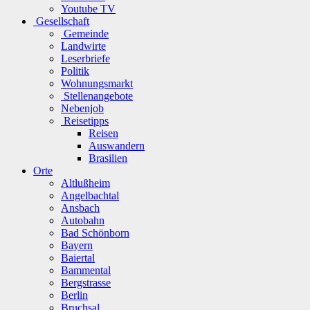
Youtube TV
Gesellschaft
Gemeinde
Landwirte
Leserbriefe
Politik
Wohnungsmarkt
Stellenangebote
Nebenjob
Reisetipps
Reisen
Auswandern
Brasilien
Orte
Altlußheim
Angelbachtal
Ansbach
Autobahn
Bad Schönborn
Bayern
Baiertal
Bammental
Bergstrasse
Berlin
Bruchsal