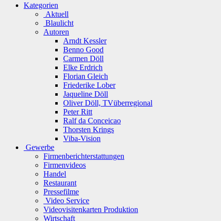
Kategorien
Aktuell
Blaulicht
Autoren
Arndt Kessler
Benno Good
Carmen Döll
Elke Erdrich
Florian Gleich
Friederike Lober
Jaqueline Döll
Oliver Döll, TVüberregional
Peter Ritt
Ralf da Conceicao
Thorsten Krings
Viba-Vision
Gewerbe
Firmenberichterstattungen
Firmenvideos
Handel
Restaurant
Pressefilme
Video Service
Videovisitenkarten Produktion
Wirtschaft