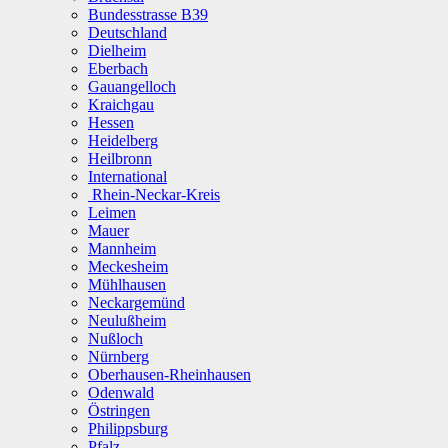
Bundesstrasse B39
Deutschland
Dielheim
Eberbach
Gauangelloch
Kraichgau
Hessen
Heidelberg
Heilbronn
International
Rhein-Neckar-Kreis
Leimen
Mauer
Mannheim
Meckesheim
Mühlhausen
Neckargemünd
Neulußheim
Nußloch
Nürnberg
Oberhausen-Rheinhausen
Odenwald
Östringen
Philippsburg
Pfalz