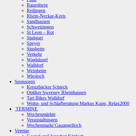
Rauenberg
Reilingen
Rhein-Neckar-Kreis
Sandhausen
Schwetzingen
St Leon – Rot
Stuttgart
Speyer
Sinsheim
Verkehr
Waghäusel
Walldorf
Weinheim
Wiesloch
Sponsoren
Kreuzbäcker Schieck
Optiker Sweeney Rheinhausen
Tari Bikes Walldorf
Wohn- und Schlafberatung Markus Kapp, Relax2000
TERMINE
Wochenmärkte
Veranstaltungen
Wochenmarkt Gauangelloch
Vereine