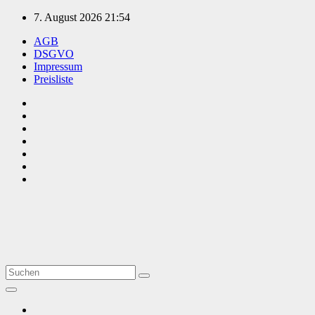
Zum
7. August 2026
21:54
Inhalt
AGB
springen
DSGVO
Impressum
Preisliste
TVüberregional
Onlinezeitung, PR - Videopoduktionen