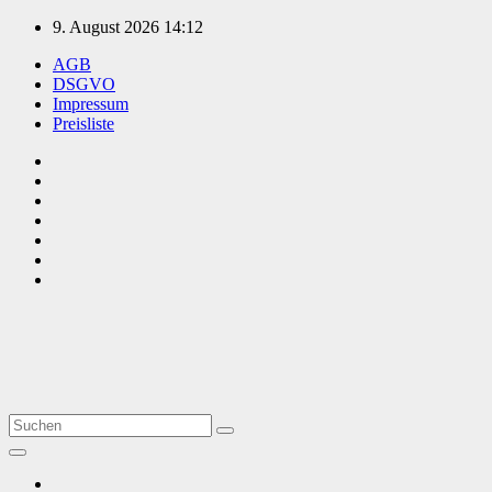
Zum
9. August 2026
14:12
Inhalt
AGB
springen
DSGVO
Impressum
Preisliste
TVüberregional
Onlinezeitung, PR - Videopoduktionen