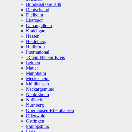
Bundesstrasse B39
Deutschland
Dielheim
Eberbach
Gauangelloch
Kraichgau
Hessen
Heidelberg
Heilbronn
International
Rhein-Neckar-Kreis
Leimen
Mauer
Mannheim
Meckesheim
Mühlhausen
Neckargemünd
Neulußheim
Nußloch
Nürnberg
Oberhausen-Rheinhausen
Odenwald
Östringen
Philippsburg
Pfalz