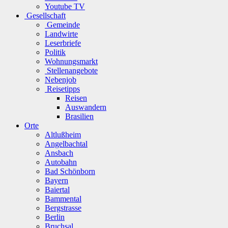
Youtube TV
Gesellschaft
Gemeinde
Landwirte
Leserbriefe
Politik
Wohnungsmarkt
Stellenangebote
Nebenjob
Reisetipps
Reisen
Auswandern
Brasilien
Orte
Altlußheim
Angelbachtal
Ansbach
Autobahn
Bad Schönborn
Bayern
Baiertal
Bammental
Bergstrasse
Berlin
Bruchsal