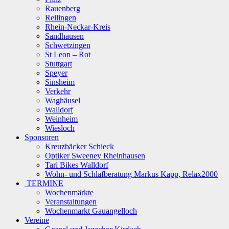
Rauenberg
Reilingen
Rhein-Neckar-Kreis
Sandhausen
Schwetzingen
St Leon – Rot
Stuttgart
Speyer
Sinsheim
Verkehr
Waghäusel
Walldorf
Weinheim
Wiesloch
Sponsoren
Kreuzbäcker Schieck
Optiker Sweeney Rheinhausen
Tari Bikes Walldorf
Wohn- und Schlafberatung Markus Kapp, Relax2000
TERMINE
Wochenmärkte
Veranstaltungen
Wochenmarkt Gauangelloch
Vereine