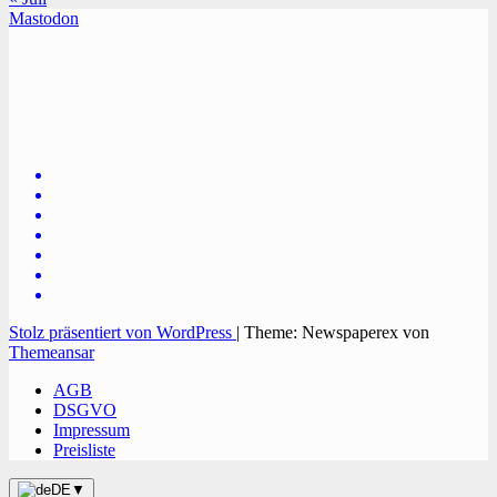
Mastodon
TVüberregional
Onlinezeitung, PR - Videopoduktionen
Stolz präsentiert von WordPress
|
Theme: Newspaperex von
Themeansar
AGB
DSGVO
Impressum
Preisliste
DE
▼