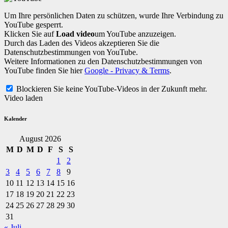
Um Ihre persönlichen Daten zu schützen, wurde Ihre Verbindung zu
YouTube gesperrt.
Klicken Sie auf
Load video
um YouTube anzuzeigen.
Durch das Laden des Videos akzeptieren Sie die
Datenschutzbestimmungen von YouTube.
Weitere Informationen zu den Datenschutzbestimmungen von
YouTube finden Sie hier
Google - Privacy & Terms
.
Blockieren Sie keine YouTube-Videos in der Zukunft mehr.
Video laden
Kalender
August 2026
M
D
M
D
F
S
S
1
2
3
4
5
6
7
8
9
10
11
12
13
14
15
16
17
18
19
20
21
22
23
24
25
26
27
28
29
30
31
« Juli