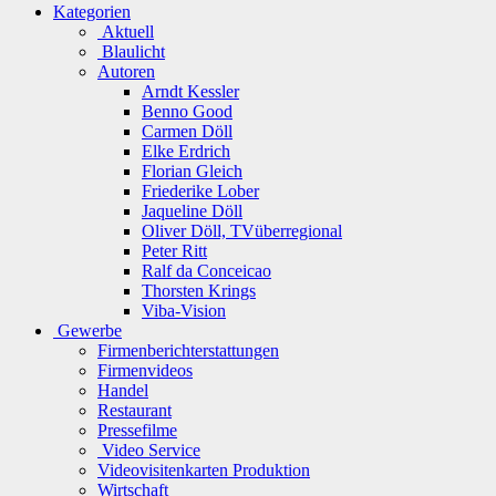
Kategorien
Aktuell
Blaulicht
Autoren
Arndt Kessler
Benno Good
Carmen Döll
Elke Erdrich
Florian Gleich
Friederike Lober
Jaqueline Döll
Oliver Döll, TVüberregional
Peter Ritt
Ralf da Conceicao
Thorsten Krings
Viba-Vision
Gewerbe
Firmenberichterstattungen
Firmenvideos
Handel
Restaurant
Pressefilme
Video Service
Videovisitenkarten Produktion
Wirtschaft