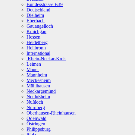
Bundesstrasse B39
Deutschland
Dielheim
Eberbach
Gauangelloch
Kraichgau
Hessen
Heidelberg
Heilbronn
International
Rhein-Neckar-Kreis
Leimen
Mauer
Mannheim
Meckesheim
Mühlhausen
Neckargemünd
Neulußheim
Nußloch
Nürnberg
Oberhausen-Rheinhausen
Odenwald
Östringen
Philippsburg
Pfalz