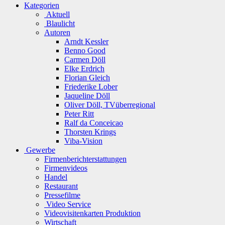
Kategorien
Aktuell
Blaulicht
Autoren
Arndt Kessler
Benno Good
Carmen Döll
Elke Erdrich
Florian Gleich
Friederike Lober
Jaqueline Döll
Oliver Döll, TVüberregional
Peter Ritt
Ralf da Conceicao
Thorsten Krings
Viba-Vision
Gewerbe
Firmenberichterstattungen
Firmenvideos
Handel
Restaurant
Pressefilme
Video Service
Videovisitenkarten Produktion
Wirtschaft