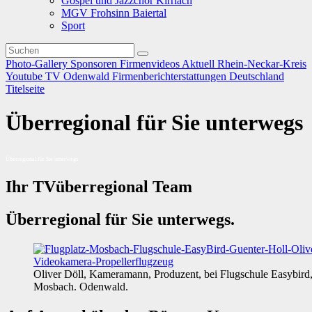
Gospel und Jazzchor Kirrlach
MGV Frohsinn Baiertal
Sport
Photo-Gallery
Sponsoren
Firmenvideos
Aktuell
Rhein-Neckar-Kreis
Youtube TV
Odenwald
Firmenberichterstattungen
Deutschland
Titelseite
Überregional für Sie unterwegs
Überregional für Sie unterwegs
Ihr TVüberregional Team
Überregional für Sie unterwegs.
Oliver Döll, Kameramann, Produzent, bei Flugschule Easybird,
Mosbach. Odenwald.