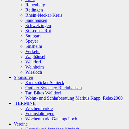
Rauenberg
Reilingen
Rhein-Neckar-Kreis
Sandhausen
Schwetzingen
St Leon – Rot
Stuttgart
Speyer
Sinsheim
Verkehr
Waghäusel
Walldorf
Weinheim
Wiesloch
Sponsoren
Kreuzbäcker Schieck
Optiker Sweeney Rheinhausen
Tari Bikes Walldorf
Wohn- und Schlafberatung Markus Kapp, Relax2000
TERMINE
Wochenmärkte
Veranstaltungen
Wochenmarkt Gauangelloch
Vereine