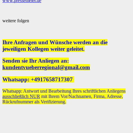
www.pressemeier.de
weitere folgen
Ihre Anfragen und Wünsche werden an die
jeweiligen Kollegen weiter geleitet.
Senden sie Ihr Anliegen an:
kundentvueberregional@gmail.com
Whatsapp: +4917658717307
Whatsapp: Antwort und Bearbeitung Ihres schriftlichen Anliegens
ausschließlich NUR
mit Ihrem Vor/Nachnamen, Firma, Adresse,
Rückrufnummer als Verifizierung.