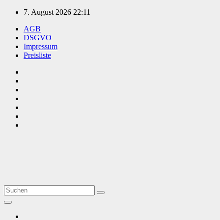
Zum
7. August 2026
22:11
Inhalt
AGB
springen
DSGVO
Impressum
Preisliste
TVüberregional
Onlinezeitung, PR - Videopoduktionen