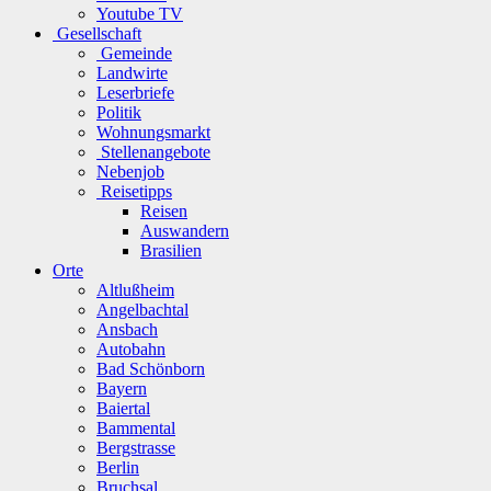
Youtube TV
Gesellschaft
Gemeinde
Landwirte
Leserbriefe
Politik
Wohnungsmarkt
Stellenangebote
Nebenjob
Reisetipps
Reisen
Auswandern
Brasilien
Orte
Altlußheim
Angelbachtal
Ansbach
Autobahn
Bad Schönborn
Bayern
Baiertal
Bammental
Bergstrasse
Berlin
Bruchsal