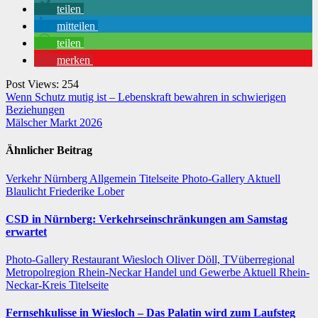
teilen
mitteilen
teilen
merken
Post Views:
254
Beitragsnavigation
Wenn Schutz mutig ist – Lebenskraft bewahren in schwierigen
Beziehungen
Mälscher Markt 2026
Ähnlicher Beitrag
Verkehr
Nürnberg
Allgemein
Titelseite
Photo-Gallery
Aktuell
Blaulicht
Friederike Lober
CSD in Nürnberg: Verkehrseinschränkungen am Samstag
erwartet
Photo-Gallery
Restaurant
Wiesloch
Oliver Döll, TVüberregional
Metropolregion Rhein-Neckar Handel und Gewerbe
Aktuell
Rhein-
Neckar-Kreis
Titelseite
Fernsehkulisse in Wiesloch – Das Palatin wird zum Laufsteg