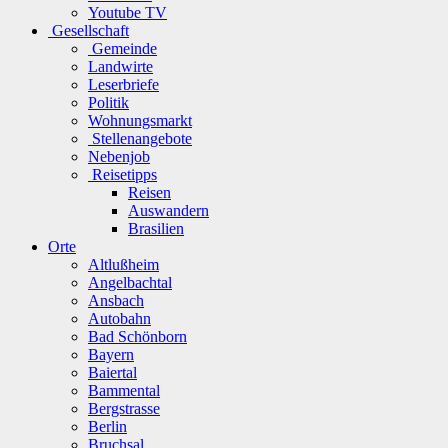
Youtube TV
Gesellschaft
Gemeinde
Landwirte
Leserbriefe
Politik
Wohnungsmarkt
Stellenangebote
Nebenjob
Reisetipps
Reisen
Auswandern
Brasilien
Orte
Altlußheim
Angelbachtal
Ansbach
Autobahn
Bad Schönborn
Bayern
Baiertal
Bammental
Bergstrasse
Berlin
Bruchsal