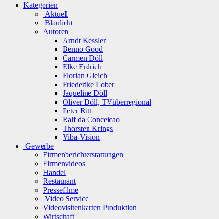
Kategorien
Aktuell
Blaulicht
Autoren
Arndt Kessler
Benno Good
Carmen Döll
Elke Erdrich
Florian Gleich
Friederike Lober
Jaqueline Döll
Oliver Döll, TVüberregional
Peter Ritt
Ralf da Conceicao
Thorsten Krings
Viba-Vision
Gewerbe
Firmenberichterstattungen
Firmenvideos
Handel
Restaurant
Pressefilme
Video Service
Videovisitenkarten Produktion
Wirtschaft