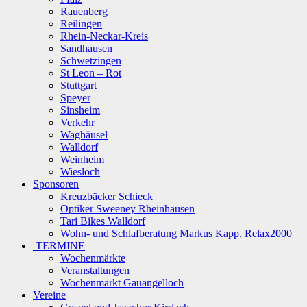
Rauenberg
Reilingen
Rhein-Neckar-Kreis
Sandhausen
Schwetzingen
St Leon – Rot
Stuttgart
Speyer
Sinsheim
Verkehr
Waghäusel
Walldorf
Weinheim
Wiesloch
Sponsoren
Kreuzbäcker Schieck
Optiker Sweeney Rheinhausen
Tari Bikes Walldorf
Wohn- und Schlafberatung Markus Kapp, Relax2000
TERMINE
Wochenmärkte
Veranstaltungen
Wochenmarkt Gauangelloch
Vereine