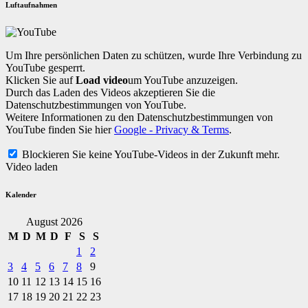
Luftaufnahmen
Um Ihre persönlichen Daten zu schützen, wurde Ihre Verbindung zu
YouTube gesperrt.
Klicken Sie auf
Load video
um YouTube anzuzeigen.
Durch das Laden des Videos akzeptieren Sie die
Datenschutzbestimmungen von YouTube.
Weitere Informationen zu den Datenschutzbestimmungen von
YouTube finden Sie hier
Google - Privacy & Terms
.
Blockieren Sie keine YouTube-Videos in der Zukunft mehr.
Video laden
Kalender
August 2026
M
D
M
D
F
S
S
1
2
3
4
5
6
7
8
9
10
11
12
13
14
15
16
17
18
19
20
21
22
23