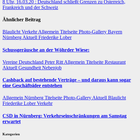
8 Uhr, 16.03.20 : Deutschland schließt Grenzen zu Österreich,
Frankreich und der Schweiz
Ähnlicher Beitrag
Blaulicht
Verkehr
Allgemein
Titelseite
Photo-Gallery
Bayern
Nürnberg
Aktuell
Friederike Lober
Schussgeräusche an der Wöhrder Wiese:
Vereine
Deutschland
Peter Ritt
Allgemein
Titelseite
Restaurant
Aktuell
Gesundheit
Nebenjob
Cashback auf bestehende Verträge – und daraus kann sogar
eine Geschäftsidee entstehen
Allgemein
Nürnberg
Titelseite
Photo-Gallery
Aktuell
Blaulicht
Friederike Lober
Verkehr
CSD in Nürnberg: Verkehrseinschränkungen am Samstag
erwartet
Kategorien