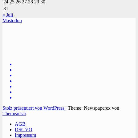
24
25
26
27
28
29
30
31
« Juli
Mastodon
TVüberregional
Onlinezeitung, PR - Videopoduktionen
Stolz präsentiert von WordPress
|
Theme: Newspaperex von
Themeansar
AGB
DSGVO
Impressum