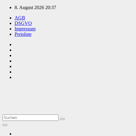
Zum
8. August 2026
20:37
Inhalt
AGB
springen
DSGVO
Impressum
Preisliste
TVüberregional
Onlinezeitung, PR - Videopoduktionen