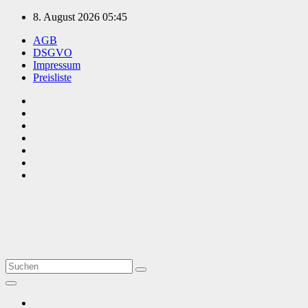
Zum
8. August 2026
05:45
Inhalt
AGB
springen
DSGVO
Impressum
Preisliste
TVüberregional
Onlinezeitung, PR - Videopoduktionen