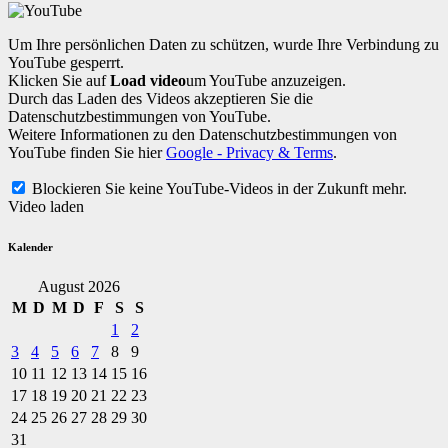
Um Ihre persönlichen Daten zu schützen, wurde Ihre Verbindung zu
YouTube gesperrt.
Klicken Sie auf
Load video
um YouTube anzuzeigen.
Durch das Laden des Videos akzeptieren Sie die
Datenschutzbestimmungen von YouTube.
Weitere Informationen zu den Datenschutzbestimmungen von
YouTube finden Sie hier
Google - Privacy & Terms
.
Blockieren Sie keine YouTube-Videos in der Zukunft mehr.
Video laden
Kalender
August 2026
M
D
M
D
F
S
S
1
2
3
4
5
6
7
8
9
10
11
12
13
14
15
16
17
18
19
20
21
22
23
24
25
26
27
28
29
30
31