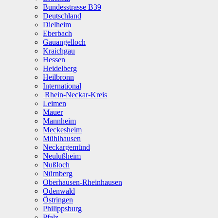
Bundesstrasse B39
Deutschland
Dielheim
Eberbach
Gauangelloch
Kraichgau
Hessen
Heidelberg
Heilbronn
International
Rhein-Neckar-Kreis
Leimen
Mauer
Mannheim
Meckesheim
Mühlhausen
Neckargemünd
Neulußheim
Nußloch
Nürnberg
Oberhausen-Rheinhausen
Odenwald
Östringen
Philippsburg
Pfalz