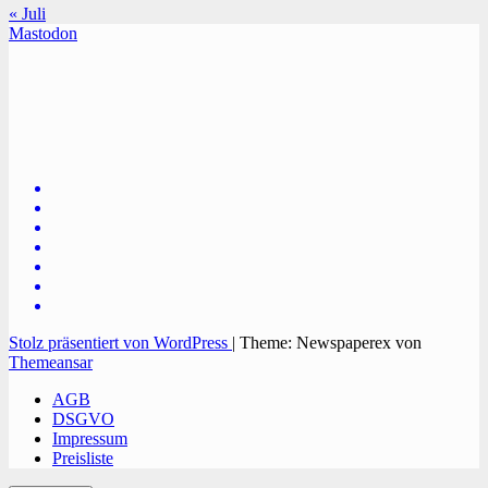
« Juli
Mastodon
TVüberregional
Onlinezeitung, PR - Videopoduktionen
Stolz präsentiert von WordPress
|
Theme: Newspaperex von
Themeansar
AGB
DSGVO
Impressum
Preisliste