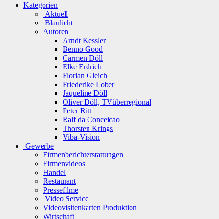
Kategorien
Aktuell
Blaulicht
Autoren
Arndt Kessler
Benno Good
Carmen Döll
Elke Erdrich
Florian Gleich
Friederike Lober
Jaqueline Döll
Oliver Döll, TVüberregional
Peter Ritt
Ralf da Conceicao
Thorsten Krings
Viba-Vision
Gewerbe
Firmenberichterstattungen
Firmenvideos
Handel
Restaurant
Pressefilme
Video Service
Videovisitenkarten Produktion
Wirtschaft