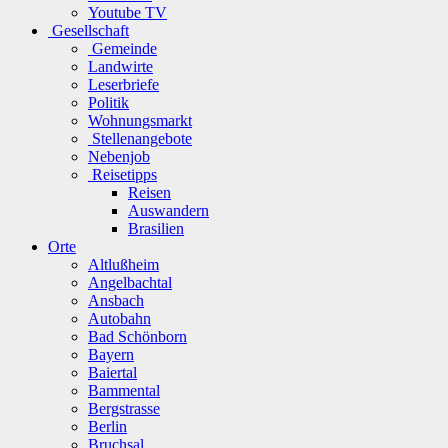
Youtube TV
Gesellschaft
Gemeinde
Landwirte
Leserbriefe
Politik
Wohnungsmarkt
Stellenangebote
Nebenjob
Reisetipps
Reisen
Auswandern
Brasilien
Orte
Altlußheim
Angelbachtal
Ansbach
Autobahn
Bad Schönborn
Bayern
Baiertal
Bammental
Bergstrasse
Berlin
Bruchsal