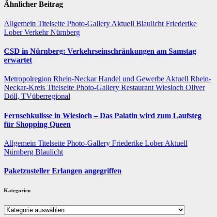
Ähnlicher Beitrag
Allgemein
Titelseite
Photo-Gallery
Aktuell
Blaulicht
Friederike
Lober
Verkehr
Nürnberg
CSD in Nürnberg: Verkehrseinschränkungen am Samstag
erwartet
Metropolregion Rhein-Neckar Handel und Gewerbe
Aktuell
Rhein-
Neckar-Kreis
Titelseite
Photo-Gallery
Restaurant
Wiesloch
Oliver
Döll, TVüberregional
Fernsehkulisse in Wiesloch – Das Palatin wird zum Laufsteg
für Shopping Queen
Allgemein
Titelseite
Photo-Gallery
Friederike Lober
Aktuell
Nürnberg
Blaulicht
Paketzusteller Erlangen angegriffen
Kategorien
Kategorien