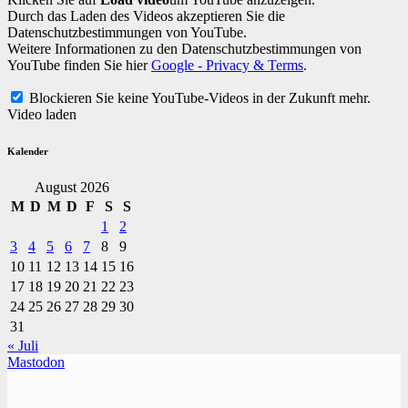
Durch das Laden des Videos akzeptieren Sie die
Datenschutzbestimmungen von YouTube.
Weitere Informationen zu den Datenschutzbestimmungen von
YouTube finden Sie hier
Google - Privacy & Terms
.
Blockieren Sie keine YouTube-Videos in der Zukunft mehr.
Video laden
Kalender
August 2026
M
D
M
D
F
S
S
1
2
3
4
5
6
7
8
9
10
11
12
13
14
15
16
17
18
19
20
21
22
23
24
25
26
27
28
29
30
31
« Juli
Mastodon