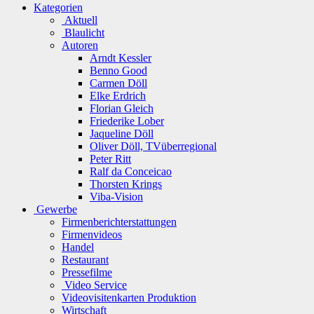
Kategorien
Aktuell
Blaulicht
Autoren
Arndt Kessler
Benno Good
Carmen Döll
Elke Erdrich
Florian Gleich
Friederike Lober
Jaqueline Döll
Oliver Döll, TVüberregional
Peter Ritt
Ralf da Conceicao
Thorsten Krings
Viba-Vision
Gewerbe
Firmenberichterstattungen
Firmenvideos
Handel
Restaurant
Pressefilme
Video Service
Videovisitenkarten Produktion
Wirtschaft