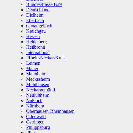
Bundesstrasse B39
Deutschland
Dielheim
Eberbach
Gauangelloch
Kraichgau
Hessen
Heidelberg
Heilbronn
International
Rhein-Neckar-Kreis
Leimen
Mauer
Mannheim
Meckesheim
Mühlhausen
Neckargemünd
Neulußheim
Nußloch
Nürnberg
Oberhausen-Rheinhausen
Odenwald
Östringen
Philippsburg
Pfalz