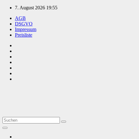
Zum
7. August 2026
19:55
Inhalt
AGB
springen
DSGVO
Impressum
Preisliste
TVüberregional
Onlinezeitung, PR - Videopoduktionen