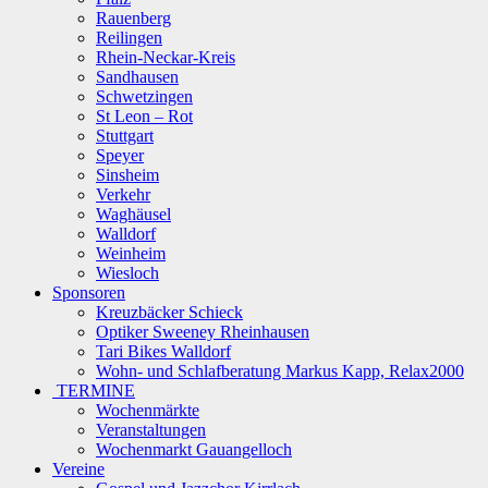
Rauenberg
Reilingen
Rhein-Neckar-Kreis
Sandhausen
Schwetzingen
St Leon – Rot
Stuttgart
Speyer
Sinsheim
Verkehr
Waghäusel
Walldorf
Weinheim
Wiesloch
Sponsoren
Kreuzbäcker Schieck
Optiker Sweeney Rheinhausen
Tari Bikes Walldorf
Wohn- und Schlafberatung Markus Kapp, Relax2000
TERMINE
Wochenmärkte
Veranstaltungen
Wochenmarkt Gauangelloch
Vereine