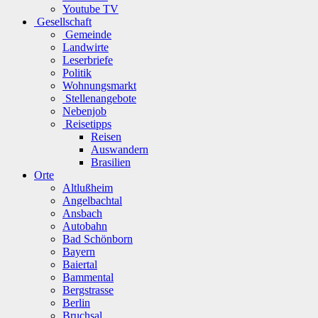
Youtube TV
Gesellschaft
Gemeinde
Landwirte
Leserbriefe
Politik
Wohnungsmarkt
Stellenangebote
Nebenjob
Reisetipps
Reisen
Auswandern
Brasilien
Orte
Altlußheim
Angelbachtal
Ansbach
Autobahn
Bad Schönborn
Bayern
Baiertal
Bammental
Bergstrasse
Berlin
Bruchsal