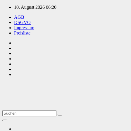
Zum
10. August 2026
06:20
Inhalt
AGB
springen
DSGVO
Impressum
Preisliste
TVüberregional
Onlinezeitung, PR - Videopoduktionen