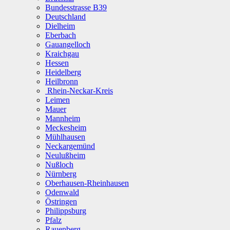
Bundesstrasse B39
Deutschland
Dielheim
Eberbach
Gauangelloch
Kraichgau
Hessen
Heidelberg
Heilbronn
Rhein-Neckar-Kreis
Leimen
Mauer
Mannheim
Meckesheim
Mühlhausen
Neckargemünd
Neulußheim
Nußloch
Nürnberg
Oberhausen-Rheinhausen
Odenwald
Östringen
Philippsburg
Pfalz
Rauenberg