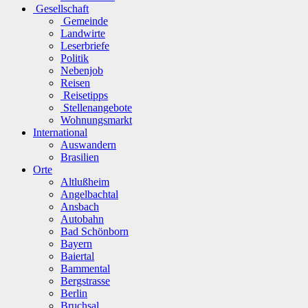
Gesellschaft
Gemeinde
Landwirte
Leserbriefe
Politik
Nebenjob
Reisen
Reisetipps
Stellenangebote
Wohnungsmarkt
International
Auswandern
Brasilien
Orte
Altlußheim
Angelbachtal
Ansbach
Autobahn
Bad Schönborn
Bayern
Baiertal
Bammental
Bergstrasse
Berlin
Bruchsal