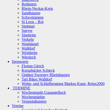
Reilingen
Rhein-Neckar-Kreis
Sandhausen
Schwetzingen
St Leon – Rot
Stuttgart
Speyer
Sinsheim
Verkehr
Waghäusel
Walldorf
Weinheim
Wiesloch
Sponsoren
Florian Gleich
Kreuzbäcker Schieck
Optiker Sweeney Rheinhausen
Tari Bikes Walldorf
Wohn- und Schlafberatung Markus Kapp, Relax2000
TERMINE
Wochenmarkt Gauangelloch
Wochenmärkte
Veranstaltungen
Vereine