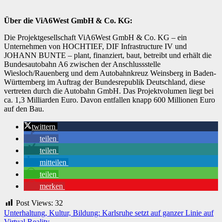
Über die ViA6West GmbH & Co. KG:
Die Projektgesellschaft ViA6West GmbH & Co. KG – ein
Unternehmen von HOCHTIEF, DIF Infrastructure IV und
JOHANN BUNTE – plant, finanziert, baut, betreibt und erhält die
Bundesautobahn A6 zwischen der Anschlussstelle
Wiesloch/Rauenberg und dem Autobahnkreuz Weinsberg in Baden-
Württemberg im Auftrag der Bundesrepublik Deutschland, diese
vertreten durch die Autobahn GmbH. Das Projektvolumen liegt bei
ca. 1,3 Milliarden Euro. Davon entfallen knapp 600 Millionen Euro
auf den Bau.
twittern
teilen
teilen
mitteilen
teilen
merken
Post Views:
32
Beitragsnavigation
Unterhaltung, Kultur, Bildung: Karlsruhe setzt auf ganzer Linie auf
Virtual Reality