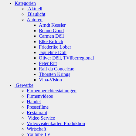
Kategorien
Aktuell
Blaulicht
Autoren
Arndt Kessler
Benno Good
Carmen Döll
Elke Erdrich
Friederike Lober
Jaqueline Döll
Oliver Döll, TVüberregional
Peter Ritt
Ralf da Conceicao
Thorsten Krings
Viba-Vision
Gewerbe
Firmenberichterstattungen
Firmenvideos
Handel
Pressefilme
Restaurant
Video Service
Videovisitenkarten Produktion
Wirtschaft
Youtube TV