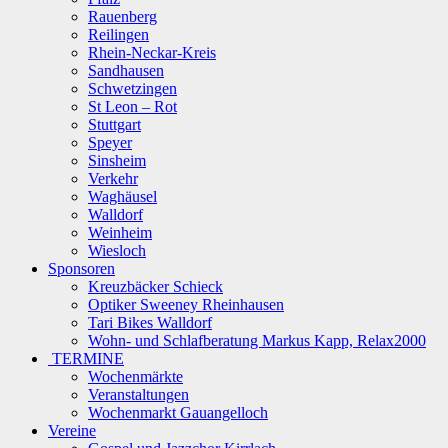
Rauenberg
Reilingen
Rhein-Neckar-Kreis
Sandhausen
Schwetzingen
St Leon – Rot
Stuttgart
Speyer
Sinsheim
Verkehr
Waghäusel
Walldorf
Weinheim
Wiesloch
Sponsoren
Kreuzbäcker Schieck
Optiker Sweeney Rheinhausen
Tari Bikes Walldorf
Wohn- und Schlafberatung Markus Kapp, Relax2000
TERMINE
Wochenmärkte
Veranstaltungen
Wochenmarkt Gauangelloch
Vereine