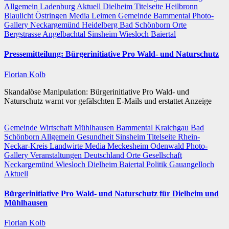
Allgemein
Ladenburg
Aktuell
Dielheim
Titelseite
Heilbronn
Blaulicht
Östringen
Media
Leimen
Gemeinde
Bammental
Photo-
Gallery
Neckargemünd
Heidelberg
Bad Schönborn
Orte
Bergstrasse
Angelbachtal
Sinsheim
Wiesloch
Baiertal
Pressemitteilung: Bürgerinitiative Pro Wald- und Naturschutz
Florian Kolb
Skandalöse Manipulation: Bürgerinitiative Pro Wald- und
Naturschutz warnt vor gefälschten E-Mails und erstattet Anzeige
Gemeinde
Wirtschaft
Mühlhausen
Bammental
Kraichgau
Bad
Schönborn
Allgemein
Gesundheit
Sinsheim
Titelseite
Rhein-
Neckar-Kreis
Landwirte
Media
Meckesheim
Odenwald
Photo-
Gallery
Veranstaltungen
Deutschland
Orte
Gesellschaft
Neckargemünd
Wiesloch
Dielheim
Baiertal
Politik
Gauangelloch
Aktuell
Bürgerinitiative Pro Wald- und Naturschutz für Dielheim und
Mühlhausen
Florian Kolb