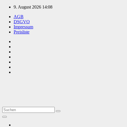
Zum
9. August 2026
14:08
Inhalt
AGB
springen
DSGVO
Impressum
Preisliste
TVüberregional
Onlinezeitung, PR - Videopoduktionen