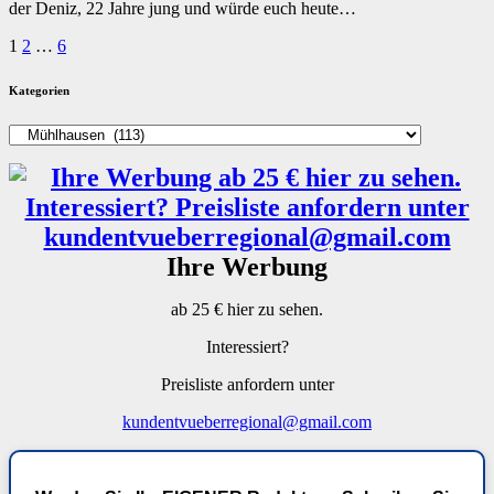
der Deniz, 22 Jahre jung und würde euch heute…
Seitennummerierung
1
2
…
6
der
Kategorien
Beiträge
Kategorien
Ihre Werbung
ab 25 € hier zu sehen.
Interessiert?
Preisliste anfordern unter
kundentvueberregional@gmail.com