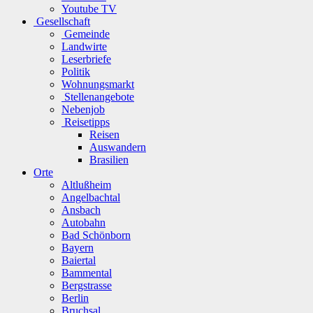
Youtube TV
Gesellschaft
Gemeinde
Landwirte
Leserbriefe
Politik
Wohnungsmarkt
Stellenangebote
Nebenjob
Reisetipps
Reisen
Auswandern
Brasilien
Orte
Altlußheim
Angelbachtal
Ansbach
Autobahn
Bad Schönborn
Bayern
Baiertal
Bammental
Bergstrasse
Berlin
Bruchsal