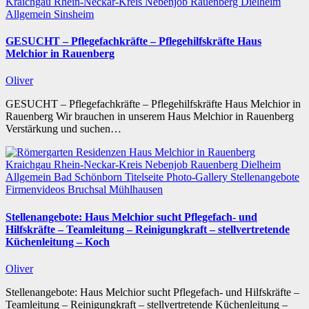
Kraichgau
Rhein-Neckar-Kreis
Nebenjob
Rauenberg
Dielheim
Allgemein
Sinsheim
GESUCHT – Pflegefachkräfte – Pflegehilfskräfte Haus
Melchior in Rauenberg
Oliver
GESUCHT – Pflegefachkräfte – Pflegehilfskräfte Haus Melchior in
Rauenberg Wir brauchen in unserem Haus Melchior in Rauenberg
Verstärkung und suchen…
Kraichgau
Rhein-Neckar-Kreis
Nebenjob
Rauenberg
Dielheim
Allgemein
Bad Schönborn
Titelseite
Photo-Gallery
Stellenangebote
Firmenvideos
Bruchsal
Mühlhausen
Stellenangebote: Haus Melchior sucht Pflegefach- und
Hilfskräfte – Teamleitung – Reinigungkraft – stellvertretende
Küchenleitung – Koch
Oliver
Stellenangebote: Haus Melchior sucht Pflegefach- und Hilfskräfte –
Teamleitung – Reinigungkraft – stellvertretende Küchenleitung –