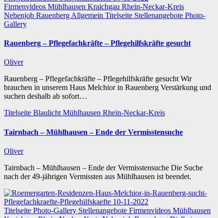
Firmenvideos
Mühlhausen
Kraichgau
Rhein-Neckar-Kreis
Nebenjob
Rauenberg
Allgemein
Titelseite
Stellenangebote
Photo-
Gallery
Rauenberg – Pflegefachkräfte – Pflegehilfskräfte gesucht
Oliver
Rauenberg – Pflegefachkräfte – Pflegehilfskräfte gesucht Wir
brauchen in unserem Haus Melchior in Rauenberg Verstärkung und
suchen deshalb ab sofort…
Titelseite
Blaulicht
Mühlhausen
Rhein-Neckar-Kreis
Tairnbach – Mühlhausen – Ende der Vermisstensuche
Oliver
Tairnbach – Mühlhausen – Ende der Vermisstensuche Die Suche
nach der 49-jährigen Vermissten aus Mühlhausen ist beendet.
Titelseite
Photo-Gallery
Stellenangebote
Firmenvideos
Mühlhausen