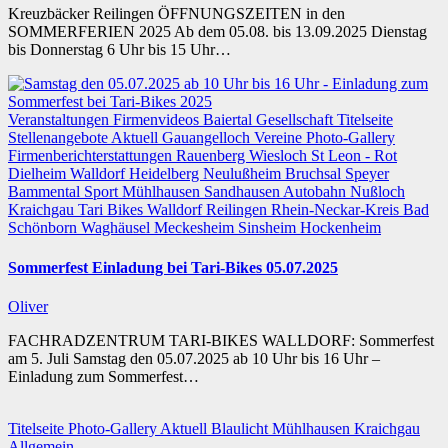
Kreuzbäcker Reilingen ÖFFNUNGSZEITEN in den
SOMMERFERIEN 2025 Ab dem 05.08. bis 13.09.2025 Dienstag
bis Donnerstag 6 Uhr bis 15 Uhr…
Veranstaltungen
Firmenvideos
Baiertal
Gesellschaft
Titelseite
Stellenangebote
Aktuell
Gauangelloch
Vereine
Photo-Gallery
Firmenberichterstattungen
Rauenberg
Wiesloch
St Leon - Rot
Dielheim
Walldorf
Heidelberg
Neulußheim
Bruchsal
Speyer
Bammental
Sport
Mühlhausen
Sandhausen
Autobahn
Nußloch
Kraichgau
Tari Bikes Walldorf
Reilingen
Rhein-Neckar-Kreis
Bad
Schönborn
Waghäusel
Meckesheim
Sinsheim
Hockenheim
Sommerfest Einladung bei Tari-Bikes 05.07.2025
Oliver
FACHRADZENTRUM TARI-BIKES WALLDORF: Sommerfest
am 5. Juli Samstag den 05.07.2025 ab 10 Uhr bis 16 Uhr –
Einladung zum Sommerfest…
Titelseite
Photo-Gallery
Aktuell
Blaulicht
Mühlhausen
Kraichgau
Allgemein