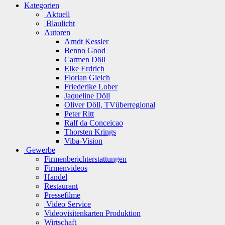
Kategorien
Aktuell
Blaulicht
Autoren
Arndt Kessler
Benno Good
Carmen Döll
Elke Erdrich
Florian Gleich
Friederike Lober
Jaqueline Döll
Oliver Döll, TVüberregional
Peter Ritt
Ralf da Conceicao
Thorsten Krings
Viba-Vision
Gewerbe
Firmenberichterstattungen
Firmenvideos
Handel
Restaurant
Pressefilme
Video Service
Videovisitenkarten Produktion
Wirtschaft