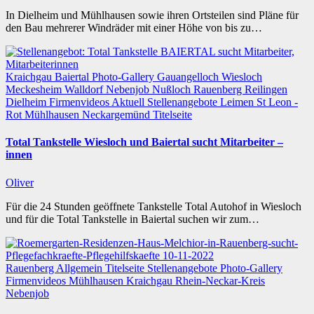
In Dielheim und Mühlhausen sowie ihren Ortsteilen sind Pläne für
den Bau mehrerer Windräder mit einer Höhe von bis zu…
Kraichgau
Baiertal
Photo-Gallery
Gauangelloch
Wiesloch
Meckesheim
Walldorf
Nebenjob
Nußloch
Rauenberg
Reilingen
Dielheim
Firmenvideos
Aktuell
Stellenangebote
Leimen
St Leon -
Rot
Mühlhausen
Neckargemünd
Titelseite
Total Tankstelle Wiesloch und Baiertal sucht Mitarbeiter –
innen
Oliver
Für die 24 Stunden geöffnete Tankstelle Total Autohof in Wiesloch
und für die Total Tankstelle in Baiertal suchen wir zum…
Rauenberg
Allgemein
Titelseite
Stellenangebote
Photo-Gallery
Firmenvideos
Mühlhausen
Kraichgau
Rhein-Neckar-Kreis
Nebenjob