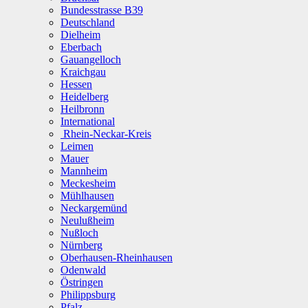
Bundesstrasse B39
Deutschland
Dielheim
Eberbach
Gauangelloch
Kraichgau
Hessen
Heidelberg
Heilbronn
International
Rhein-Neckar-Kreis
Leimen
Mauer
Mannheim
Meckesheim
Mühlhausen
Neckargemünd
Neulußheim
Nußloch
Nürnberg
Oberhausen-Rheinhausen
Odenwald
Östringen
Philippsburg
Pfalz