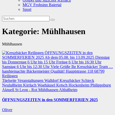
Gospel und Jazzchor Kirrlach
MGV Frohsinn Baiertal
Sport
Kategorie:
Mühlhausen
Mühlhausen
Titelseite
Veranstaltungen
Walldorf
Kreuzbäcker Schieck
Neulußheim
Kirrlach
Waghäusel
Ketsch
Hockenheim
Philippsburg
Aktuell
St Leon - Rot
Mühlhausen
Altlußheim
ÖFFNUNGSZEITEN in den SOMMERFERIEN 2025
Oliver