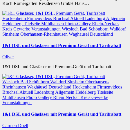
Koch Römergarten Residenzen GmbH Haus…
Hockenheim
Firmenvideos
Bruchsal
Aktuell
Ladenburg
Allgemein
Heidelberg
Titelseite
Mühlhausen
Photo-Gallery
Rhein-Neckar-
Kreis
Gewerbe
Veranstaltungen
Wiesloch
Bad Schönborn
Walldorf
Sinsheim
Oberhausen-Rheinhausen
Waghäusel
Deutschland
1&1 DSL und Glasfaser mit Premium-Gerät und Tarifrabatt
Oliver
1&1 DSL und Glasfaser mit Premium-Gerät und Tarifrabatt
Wiesloch
Bad Schönborn
Walldorf
Sinsheim
Oberhausen-
Rheinhausen
Waghäusel
Deutschland
Hockenheim
Firmenvideos
Bruchsal
Aktuell
Ladenburg
Allgemein
Heidelberg
Titelseite
Mühlhausen
Photo-Gallery
Rhein-Neckar-Kreis
Gewerbe
Veranstaltungen
1&1 DSL und Glasfaser mit Premium-Gerät und Tarifrabatt
Carmen Doell