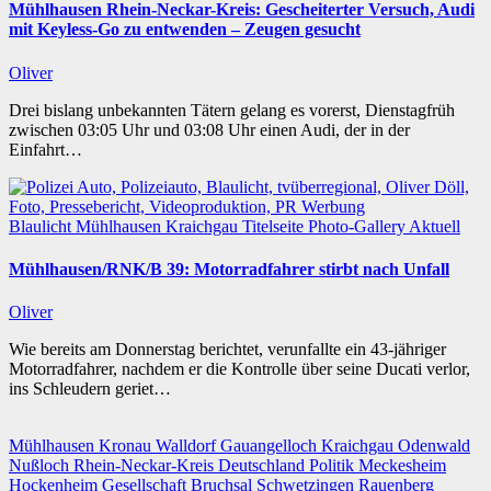
Mühlhausen Rhein-Neckar-Kreis: Gescheiterter Versuch, Audi
mit Keyless-Go zu entwenden – Zeugen gesucht
Oliver
Drei bislang unbekannten Tätern gelang es vorerst, Dienstagfrüh
zwischen 03:05 Uhr und 03:08 Uhr einen Audi, der in der
Einfahrt…
Blaulicht
Mühlhausen
Kraichgau
Titelseite
Photo-Gallery
Aktuell
Mühlhausen/RNK/B 39: Motorradfahrer stirbt nach Unfall
Oliver
Wie bereits am Donnerstag berichtet, verunfallte ein 43-jähriger
Motorradfahrer, nachdem er die Kontrolle über seine Ducati verlor,
ins Schleudern geriet…
Mühlhausen
Kronau
Walldorf
Gauangelloch
Kraichgau
Odenwald
Nußloch
Rhein-Neckar-Kreis
Deutschland
Politik
Meckesheim
Hockenheim
Gesellschaft
Bruchsal
Schwetzingen
Rauenberg