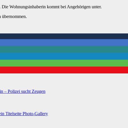
. Die Wohnungsinhaberin kommt bei Angehörigen unter.
en übernommen.
in – Polizei sucht Zeugen
ein
Titelseite
Photo-Gallery