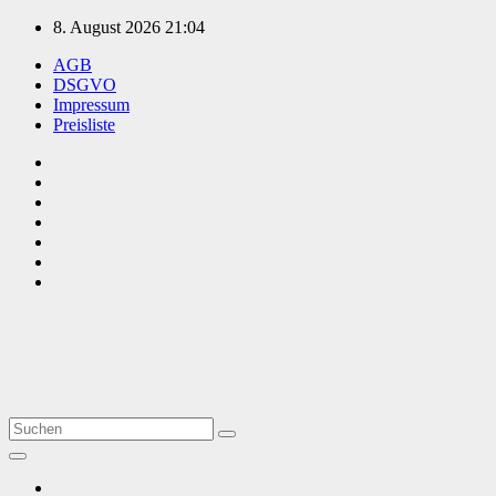
Zum
8. August 2026
21:04
Inhalt
AGB
springen
DSGVO
Impressum
Preisliste
TVüberregional
Onlinezeitung, PR - Videopoduktionen