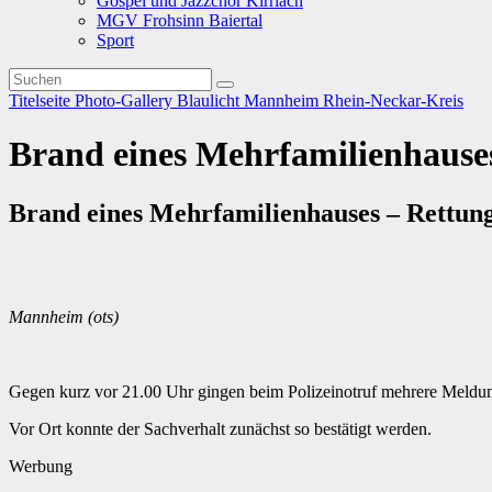
Gospel und Jazzchor Kirrlach
MGV Frohsinn Baiertal
Sport
Titelseite
Photo-Gallery
Blaulicht
Mannheim
Rhein-Neckar-Kreis
Brand eines Mehrfamilienhauses
Brand eines Mehrfamilienhauses – Rettung
Mannheim (ots)
Gegen kurz vor 21.00 Uhr gingen beim Polizeinotruf mehrere Meldun
Vor Ort konnte der Sachverhalt zunächst so bestätigt werden.
Werbung