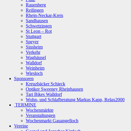
Rauenberg
Reilingen
Rhein-Neckar-Kreis
Sandhausen
Schwetzingen
St Leon – Rot
Stuttgart
Speyer
Sinsheim
Verkehr
Waghäusel
Walldorf
Weinheim
Wiesloch
Sponsoren
Kreuzbäcker Schieck
Optiker Sweeney Rheinhausen
Tari Bikes Walldorf
Wohn- und Schlafberatung Markus Kapp, Relax2000
TERMINE
Wochenmärkte
Veranstaltungen
Wochenmarkt Gauangelloch
Vereine