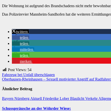
Die Wohnung ist aufgrund des Brandschadens nicht mehr bewohnbar
Das Polizeirevier Mannheim-Sandhofen hat die weiteren Ermittlung
twittern
teilen
teilen
mitteilen
teilen
merken
Post Views:
54
Beitragsnavigation
Fahrzeug bei Unfall überschlagen
Oberhausen-Rheinhausen – Sexuell motivierter Angriff auf Radfahrer
Ähnlicher Beitrag
Bayern
Nürnberg
Aktuell
Friederike Lober
Blaulicht
Verkehr
Allgem
Schussgeräusche an der Wöhrder Wiese: