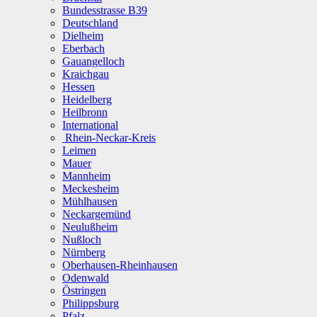
Bundesstrasse B39
Deutschland
Dielheim
Eberbach
Gauangelloch
Kraichgau
Hessen
Heidelberg
Heilbronn
International
Rhein-Neckar-Kreis
Leimen
Mauer
Mannheim
Meckesheim
Mühlhausen
Neckargemünd
Neulußheim
Nußloch
Nürnberg
Oberhausen-Rheinhausen
Odenwald
Östringen
Philippsburg
Pfalz