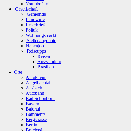
Youtube TV
Gesellschaft
Gemeinde
Landwirte
Leserbriefe
Politik
Wohnungsmarkt
Stellenangebote
Nebenjob
Reisetipps
Reisen
Auswandern
Brasilien
Orte
Altlußheim
Angelbachtal
Ansbach
Autobahn
Bad Schönborn
Bayern
Baiertal
Bammental
Bergstrasse
Berlin
Bruchsal