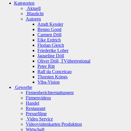
Kategorien
Aktuell
Blaulicht
Autoren
Arndt Kessler
Benno Good
Carmen Döll
Elke Erdrich
Florian Gleich
Friederike Lober
Jaqueline Döll
Oliver Döll, TVüberregional
Peter Ritt
Ralf da Conceicao
Thorsten Krings
Viba-Vision
Gewerbe
Firmenberichterstattungen
Firmenvideos
Handel
Restaurant
Pressefilme
Video Service
Videovisitenkarten Produktion
Wirtschaft