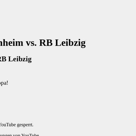
nheim vs. RB Leibzig
RB Leibzig
opa!
YouTube gesperrt.
mmungen von YouTube.