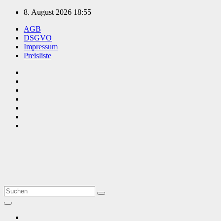
Zum
8. August 2026
18:55
Inhalt
AGB
springen
DSGVO
Impressum
Preisliste
TVüberregional
Onlinezeitung, PR - Videopoduktionen