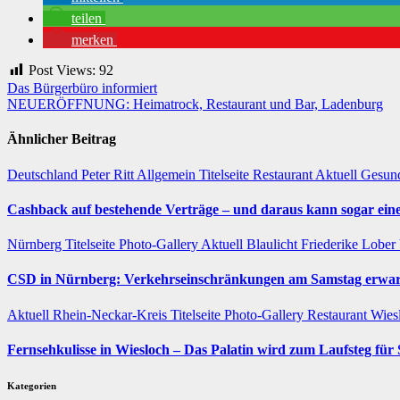
teilen
merken
Post Views:
92
Beitragsnavigation
Das Bürgerbüro informiert
NEUERÖFFNUNG: Heimatrock, Restaurant und Bar, Ladenburg
Ähnlicher Beitrag
Deutschland
Peter Ritt
Allgemein
Titelseite
Restaurant
Aktuell
Gesun
Cashback auf bestehende Verträge – und daraus kann sogar eine
Nürnberg
Titelseite
Photo-Gallery
Aktuell
Blaulicht
Friederike Lober
CSD in Nürnberg: Verkehrseinschränkungen am Samstag erwar
Aktuell
Rhein-Neckar-Kreis
Titelseite
Photo-Gallery
Restaurant
Wies
Fernsehkulisse in Wiesloch – Das Palatin wird zum Laufsteg fü
Kategorien