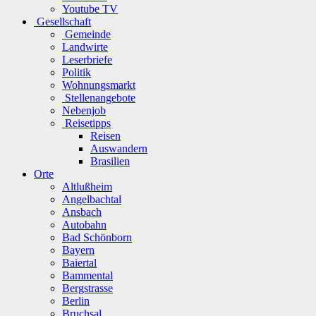
Youtube TV
Gesellschaft
Gemeinde
Landwirte
Leserbriefe
Politik
Wohnungsmarkt
Stellenangebote
Nebenjob
Reisetipps
Reisen
Auswandern
Brasilien
Orte
Altlußheim
Angelbachtal
Ansbach
Autobahn
Bad Schönborn
Bayern
Baiertal
Bammental
Bergstrasse
Berlin
Bruchsal