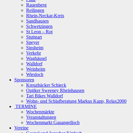
Rauenberg
Reilingen
Rhein-Neckar-Kreis
Sandhausen
Schwetzingen
St Leon – Rot
Stuttgart
Speyer
Sinsheim
Verkehr
Waghäusel
Walldorf
Weinheim
Wiesloch
Sponsoren
Kreuzbäcker Schieck
Optiker Sweeney Rheinhausen
Tari Bikes Walldorf
Wohn- und Schlafberatung Markus Kapp, Relax2000
TERMINE
Wochenmärkte
Veranstaltungen
Wochenmarkt Gauangelloch
Vereine