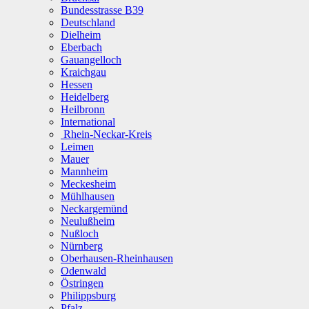
Bundesstrasse B39
Deutschland
Dielheim
Eberbach
Gauangelloch
Kraichgau
Hessen
Heidelberg
Heilbronn
International
Rhein-Neckar-Kreis
Leimen
Mauer
Mannheim
Meckesheim
Mühlhausen
Neckargemünd
Neulußheim
Nußloch
Nürnberg
Oberhausen-Rheinhausen
Odenwald
Östringen
Philippsburg
Pfalz