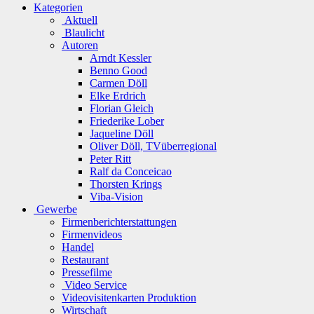
Kategorien
Aktuell
Blaulicht
Autoren
Arndt Kessler
Benno Good
Carmen Döll
Elke Erdrich
Florian Gleich
Friederike Lober
Jaqueline Döll
Oliver Döll, TVüberregional
Peter Ritt
Ralf da Conceicao
Thorsten Krings
Viba-Vision
Gewerbe
Firmenberichterstattungen
Firmenvideos
Handel
Restaurant
Pressefilme
Video Service
Videovisitenkarten Produktion
Wirtschaft