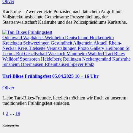
Oliver
Karlsruhe – Zwei verletzte Polizisten nach tätlichem Angriff auf
Vollstreckungsbeamte Gemeinsame Pressemitteilung der
Staatsanwaltschaft Karlsruhe und des Polizeipräsidiums Karlsruhe.
Odenwald
Waghäusel
Weinheim
Deutschland
Hockenheim
Kraichgau
Schwetzingen
Gesundheit
Allgemein
Aktuell
Rhein-
Neckar-Kreis
Titelseite
Veranstaltungen
Photo-Gallery
Heilbronn
St
Leon - Rot
Gesellschaft
Wiesloch
Mannheim
Walldorf
Tari Bikes
Walldorf
Sponsoren
Heidelberg
Reilingen
Neckargemünd
Karlsruhe
Sinsheim
Oberhausen-Rheinhausen
Speyer
Pfalz
Tari-Bikes Frühlingsfest 05.04.2025 10 – 16 Uhr
Oliver
Liebe Tari-Bikes-Freunde, herzlich möchten wir Euch zu unserem
traditionellen Frühlingsfest einladen.
Seitennummerierung
1
2
…
19
der
Kategorien
Beiträge