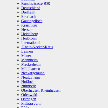
Bundesstrasse B39
Deutschland
Dielheim
Eberbach
Gauangelloch
Kraichgau
Hessen
Heidelberg
Heilbronn
International
Rhein-Neckar-Kreis
Leimen
Mauer
Mannheim
Meckesheim
Mühlhausen
Neckargemünd
Neulußheim
Nußloch
Nürnberg
Oberhausen-Rheinhausen
Odenwald
Östringen
Philippsburg
Pfalz