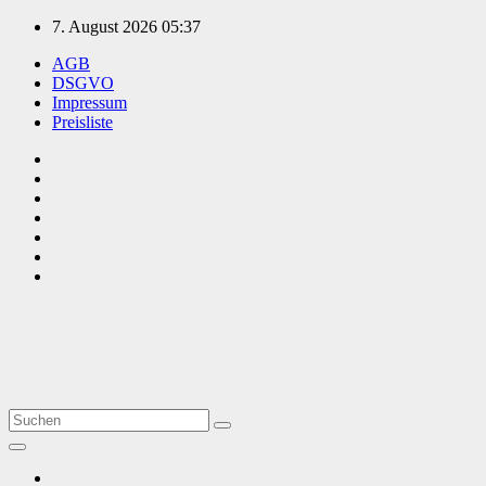
Zum
7. August 2026
05:37
Inhalt
AGB
springen
DSGVO
Impressum
Preisliste
TVüberregional
Onlinezeitung, PR - Videopoduktionen