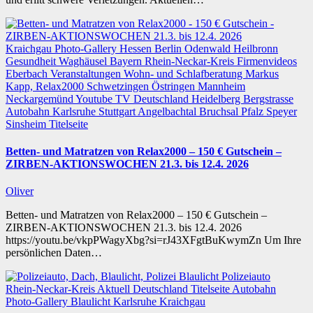
Kraichgau
Photo-Gallery
Hessen
Berlin
Odenwald
Heilbronn
Gesundheit
Waghäusel
Bayern
Rhein-Neckar-Kreis
Firmenvideos
Eberbach
Veranstaltungen
Wohn- und Schlafberatung Markus
Kapp, Relax2000
Schwetzingen
Östringen
Mannheim
Neckargemünd
Youtube TV
Deutschland
Heidelberg
Bergstrasse
Autobahn
Karlsruhe
Stuttgart
Angelbachtal
Bruchsal
Pfalz
Speyer
Sinsheim
Titelseite
Betten- und Matratzen von Relax2000 – 150 € Gutschein –
ZIRBEN-AKTIONSWOCHEN 21.3. bis 12.4. 2026
Oliver
Betten- und Matratzen von Relax2000 – 150 € Gutschein –
ZIRBEN-AKTIONSWOCHEN 21.3. bis 12.4. 2026
https://youtu.be/vkpPWagyXbg?si=rJ43XFgtBuKwymZn Um Ihre
persönlichen Daten…
Rhein-Neckar-Kreis
Aktuell
Deutschland
Titelseite
Autobahn
Photo-Gallery
Blaulicht
Karlsruhe
Kraichgau