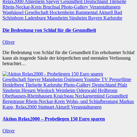
Relax2000
Allgemein
Speyer
Gesundheit
Deutschland
Titelseite
Rhein-Neckar-Kreis
Bruchsal
Photo-Gallery
Veranstaltungen
Waghäusel
Gesellschaft
Hockenheim
Bammental
Aktuell
Bad
Schönborn
Ladenburg
Mannheim
Sinsheim
Bayern
Karlsruhe
Die Bedeutung von Schlaf für die Gesundheit
Oliver
Die Bedeutung von Schlaf für die Gesundheit Ein erholsamer Schlaf
kann als tragende Säule der körperlichen und mentalen Verfassung
betrachtet…
Gesellschaft
Speyer
Mannheim
Östringen
Youtube TV
Pressefilme
Heidelberg
Titelseite
Karlsruhe
Photo-Gallery
Deutschland
Pfalz
Sinsheim
Hessen
Wiesloch
Weinheim
Odenwald
Heilbronn
Oberhausen-Rheinhausen
Kraichgau
Neckargemünd
Gesundheit
Bergstrasse
Rhein-Neckar-Kreis
Wohn- und Schlafberatung Markus
Kapp, Relax2000
Stuttgart
Aktuell
Veranstaltungen
Aktion Relax2000 – Probeliegen 150 Euro sparen
Oliver