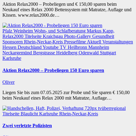
Aktion Relax2000 – Probeliegen und € 150,00 sparen beim
Neukauf eines Relax 2000 Bettensystem mit Matratze, Auflage und
Kissen. www.relax2000.de…
Pfalz
Weinheim
Wohn- und Schlafberatung Markus Kapp,
Relax2000
Titelseite
Kraichgau
Photo-Gallery
Gesundheit
Sponsoren
Rhein-Neckar-Kreis
Pressefilme
Aktuell
Veranstaltungen
Hessen
Deutschland
Youtube TV
Heilbronn
Mannheim
Neckargemünd
Bergstrasse
Heidelberg
Odenwald
Stuttgart
Karlsruhe
Aktion Relax2000 – Probeliegen 150 Euro sparen
Oliver
Liegen Sie bis zum 07.05.2025 zur Probe und Sie sparen € 150,00
beim Neukauf eines Relax 2000 mit Matratze, Auflage…
Titelseite
Blaulicht
Karlsruhe
Rhein-Neckar-Kreis
Zwei verletzte Polizisten