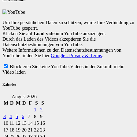
Luftaufnahmen
Um Ihre persönlichen Daten zu schützen, wurde Ihre Verbindung zu
YouTube gesperrt.
Klicken Sie auf
Load video
um YouTube anzuzeigen.
Durch das Laden des Videos akzeptieren Sie die
Datenschutzbestimmungen von YouTube.
Weitere Informationen zu den Datenschutzbestimmungen von
YouTube finden Sie hier
Google - Privacy & Terms
.
Blockieren Sie keine YouTube-Videos in der Zukunft mehr.
Video laden
Kalender
August 2026
M
D
M
D
F
S
S
1
2
3
4
5
6
7
8
9
10
11
12
13
14
15
16
17
18
19
20
21
22
23
24
25
26
27
28
29
30