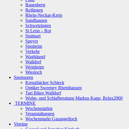
Rauenberg
Reilingen
Rhein-Neckar-Kreis
Sandhausen
Schwetzingen
St Leon – Rot
Stuttgart
Speyer
Sinsheim
Verkehr
Waghäusel
Walldorf
Weinheim
Wiesloch
Sponsoren
Kreuzbäcker Schieck
Optiker Sweeney Rheinhausen
Tari Bikes Walldorf
Wohn- und Schlafberatung Markus Kapp, Relax2000
TERMINE
Wochenmärkte
Veranstaltungen
Wochenmarkt Gauangelloch
Vereine