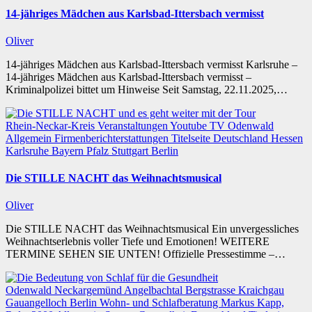
14-jähriges Mädchen aus Karlsbad-Ittersbach vermisst
Oliver
14-jähriges Mädchen aus Karlsbad-Ittersbach vermisst Karlsruhe –
14-jähriges Mädchen aus Karlsbad-Ittersbach vermisst –
Kriminalpolizei bittet um Hinweise Seit Samstag, 22.11.2025,…
Rhein-Neckar-Kreis
Veranstaltungen
Youtube TV
Odenwald
Allgemein
Firmenberichterstattungen
Titelseite
Deutschland
Hessen
Karlsruhe
Bayern
Pfalz
Stuttgart
Berlin
Die STILLE NACHT das Weihnachtsmusical
Oliver
Die STILLE NACHT das Weihnachtsmusical Ein unvergessliches
Weihnachtserlebnis voller Tiefe und Emotionen! WEITERE
TERMINE SEHEN SIE UNTEN! Offizielle Pressestimme –…
Odenwald
Neckargemünd
Angelbachtal
Bergstrasse
Kraichgau
Gauangelloch
Berlin
Wohn- und Schlafberatung Markus Kapp,