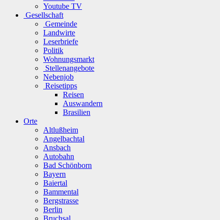
Youtube TV
Gesellschaft
Gemeinde
Landwirte
Leserbriefe
Politik
Wohnungsmarkt
Stellenangebote
Nebenjob
Reisetipps
Reisen
Auswandern
Brasilien
Orte
Altlußheim
Angelbachtal
Ansbach
Autobahn
Bad Schönborn
Bayern
Baiertal
Bammental
Bergstrasse
Berlin
Bruchsal