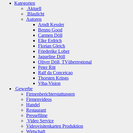
Kategorien
Aktuell
Blaulicht
Autoren
Arndt Kessler
Benno Good
Carmen Döll
Elke Erdrich
Florian Gleich
Friederike Lober
Jaqueline Döll
Oliver Döll, TVüberregional
Peter Ritt
Ralf da Conceicao
Thorsten Krings
Viba-Vision
Gewerbe
Firmenberichterstattungen
Firmenvideos
Handel
Restaurant
Pressefilme
Video Service
Videovisitenkarten Produktion
Wirtschaft