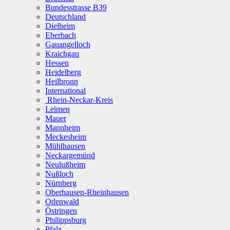
Bundesstrasse B39
Deutschland
Dielheim
Eberbach
Gauangelloch
Kraichgau
Hessen
Heidelberg
Heilbronn
International
Rhein-Neckar-Kreis
Leimen
Mauer
Mannheim
Meckesheim
Mühlhausen
Neckargemünd
Neulußheim
Nußloch
Nürnberg
Oberhausen-Rheinhausen
Odenwald
Östringen
Philippsburg
Pfalz