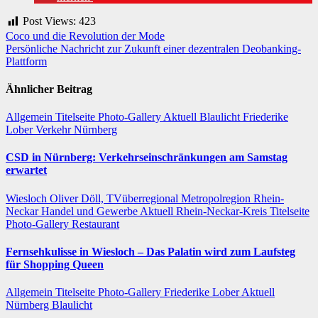
Post Views:
423
Beitragsnavigation
Coco und die Revolution der Mode
Persönliche Nachricht zur Zukunft einer dezentralen Deobanking-
Plattform
Ähnlicher Beitrag
Allgemein
Titelseite
Photo-Gallery
Aktuell
Blaulicht
Friederike
Lober
Verkehr
Nürnberg
CSD in Nürnberg: Verkehrseinschränkungen am Samstag
erwartet
Wiesloch
Oliver Döll, TVüberregional
Metropolregion Rhein-
Neckar Handel und Gewerbe
Aktuell
Rhein-Neckar-Kreis
Titelseite
Photo-Gallery
Restaurant
Fernsehkulisse in Wiesloch – Das Palatin wird zum Laufsteg
für Shopping Queen
Allgemein
Titelseite
Photo-Gallery
Friederike Lober
Aktuell
Nürnberg
Blaulicht