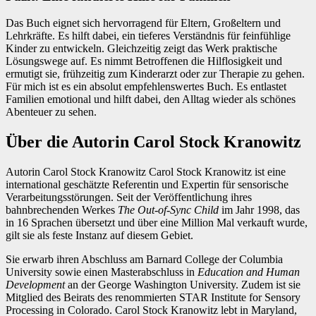
Das Buch eignet sich hervorragend für Eltern, Großeltern und
Lehrkräfte. Es hilft dabei, ein tieferes Verständnis für feinfühlige
Kinder zu entwickeln. Gleichzeitig zeigt das Werk praktische
Lösungswege auf. Es nimmt Betroffenen die Hilflosigkeit und
ermutigt sie, frühzeitig zum Kinderarzt oder zur Therapie zu gehen.
Für mich ist es ein absolut empfehlenswertes Buch. Es entlastet
Familien emotional und hilft dabei, den Alltag wieder als schönes
Abenteuer zu sehen.
Über die Autorin Carol Stock Kranowitz
Autorin Carol Stock Kranowitz Carol Stock Kranowitz ist eine
international geschätzte Referentin und Expertin für sensorische
Verarbeitungsstörungen. Seit der Veröffentlichung ihres
bahnbrechenden Werkes
The Out-of-Sync Child
im Jahr 1998, das
in 16 Sprachen übersetzt und über eine Million Mal verkauft wurde,
gilt sie als feste Instanz auf diesem Gebiet.
Sie erwarb ihren Abschluss am Barnard College der Columbia
University sowie einen Masterabschluss in
Education and Human
Development
an der George Washington University. Zudem ist sie
Mitglied des Beirats des renommierten STAR Institute for Sensory
Processing in Colorado. Carol Stock Kranowitz lebt in Maryland,