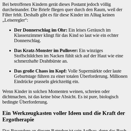
Bei betroffenen Kindern gerät dieses Postamt jedoch völlig
durcheinander. Die Briefe fliegen quer durch den Raum, weil der
Filter fehlt. Deshalb gibt es für diese Kinder im Alltag keinen
„Leiseregler“:
Der Donnerschlag im Ohr:
Ein leises Geräusch im
Klassenzimmer klingt für das Kind so laut wie ein echter
Donnerschlag.
Das Kratz-Monster im Pullover:
Ein winziges
Stoffschildchen im Nacken fühlt sich auf der Haut wie eine
schmerzhafte Drahtbürste an.
Das große Chaos im Kopf:
Volle Supermärkte oder laute
Geburtstage führen zu einer totalen Überforderung. Millionen
Eindrücke prasseln gleichzeitig ein.
Wenn Kinder in solchen Momenten weinen, schreien oder
dichtmachen, ist das keine böse Absicht. Es ist pure, biologisch
bedingte Überforderung.
Ein Werkzeugkasten voller Ideen und die Kraft der
Ergotherapie
Das Besondere an diesem Ratgeber ist sein Aufbau, denn das Buch