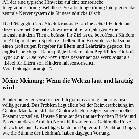
All das sind typische Hinweise auf eine sensorische
Integrationsstörung. Bei dieser Verarbeitungsstörung interpretiert das
zentrale Nervensystem die Sinneseindrücke falsch.
Die Pädagogin Carol Stock Kranowitz ist eine echte Pionierin auf
diesem Gebiet. Sie hat sich während ihrer 25-jährigen Arbeit
intensiv mit dem Thema befasst. Ihr Ziel ist es, betroffenen Kindern
im Alltag und beim Spielen zu helfen. Ihre Erkenntnisse hat sie in
einen großartigen Ratgeber für Eltern und Lehrkräfte gepackt. Im
englischsprachigen Raum prägte sie damit den Begriff des „Out-of-
Sync Child“. Die
New York Times
bezeichnet das Werk sogar als
„Bibel für Eltern von Kindern mit sensorischen
Verarbeitungsstörungen“.
Meine Meinung: Wenn die Welt zu laut und kratzig
wird
Kinder mit einer sensorischen Integrationsstörung sind organisch
völlig gesund. Das Problem liegt allein bei der Reizverarbeitung im
Gehirn. Man kann sich das Gehirn wie ein riesiges, superschnelles
Postamt vorstellen. Unsere Sinne senden ununterbrochen Briefe und
Pakete an dieses Amt. Im Normalfall sortiert das Gehirn die Reize
blitzschnell aus. Unwichtiges landet im Papierkorb. Wichtige Dinge,
wie die Stimme der Lehrkraft, haben dagegen Vorrang.