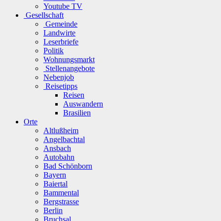
Youtube TV
Gesellschaft
Gemeinde
Landwirte
Leserbriefe
Politik
Wohnungsmarkt
Stellenangebote
Nebenjob
Reisetipps
Reisen
Auswandern
Brasilien
Orte
Altlußheim
Angelbachtal
Ansbach
Autobahn
Bad Schönborn
Bayern
Baiertal
Bammental
Bergstrasse
Berlin
Bruchsal