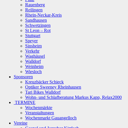
Rauenberg
Reilingen
Rhein-Neckar-Kreis
Sandhausen
Schwetzingen
St Leon – Rot
Stuttgart
Speyer
Sinsheim
Verkehr
Waghäusel
Walldorf
Weinheim
Wiesloch
Sponsoren
Kreuzbäcker Schieck
Optiker Sweeney Rheinhausen
Tari Bikes Walldorf
Wohn- und Schlafberatung Markus Kapp, Relax2000
TERMINE
Wochenmärkte
Veranstaltungen
Wochenmarkt Gauangelloch
Vereine