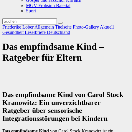
Gospel und Jazzchor Kirrlach
MGV Frohsinn Baiertal
Sport
Friederike Lober
Allgemein
Titelseite
Photo-Gallery
Aktuell
Gesundheit
Leserbriefe
Deutschland
Das empfindsame Kind –
Ratgeber für Eltern
Das empfindsame Kind von Carol Stock
Kranowitz: Ein unverzichtbarer
Ratgeber über sensorische
Integrationsstörungen bei Kindern
Das empfindsame Kind
von Carol Stock Kranowitz ist ein