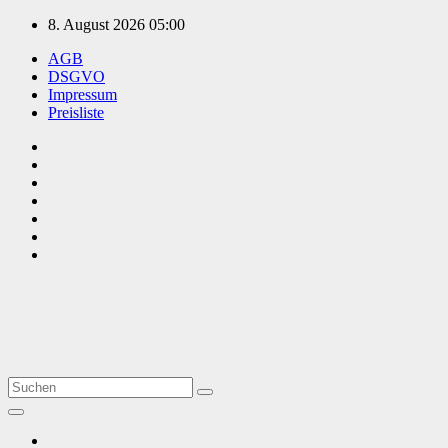
Zum
8. August 2026
05:00
Inhalt
AGB
springen
DSGVO
Impressum
Preisliste
TVüberregional
Onlinezeitung, PR - Videopoduktionen