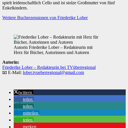
spielt leidenschaftlich Cello und ist stolze Großmutter von fünf
Enkelkindern.
Weitere Buchrezensionen von Friederike Lober
Autorin Friederike Lober – Redakteurin mit
Herz für Bücher, Autorinnen und Autoren
Autorin:
Friederike Lober – Redakteurin bei TVüberregional
📧 E-Mail:
lober.tvueberregional@gmail.com
twittern
teilen
teilen
mitteilen
teilen
merken