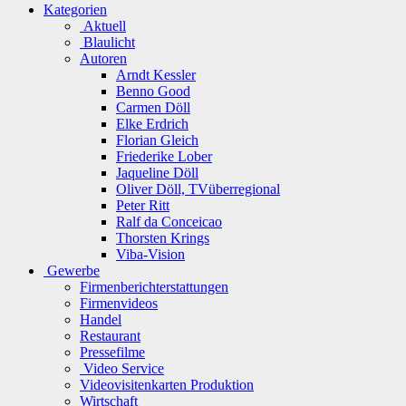
Kategorien
Aktuell
Blaulicht
Autoren
Arndt Kessler
Benno Good
Carmen Döll
Elke Erdrich
Florian Gleich
Friederike Lober
Jaqueline Döll
Oliver Döll, TVüberregional
Peter Ritt
Ralf da Conceicao
Thorsten Krings
Viba-Vision
Gewerbe
Firmenberichterstattungen
Firmenvideos
Handel
Restaurant
Pressefilme
Video Service
Videovisitenkarten Produktion
Wirtschaft