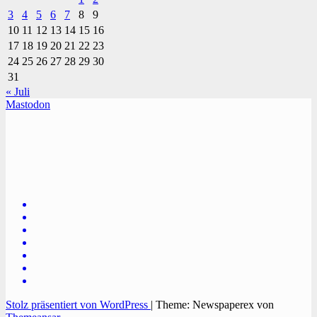
3
4
5
6
7
8
9
10
11
12
13
14
15
16
17
18
19
20
21
22
23
24
25
26
27
28
29
30
31
« Juli
Mastodon
TVüberregional
Onlinezeitung, PR - Videopoduktionen
Stolz präsentiert von WordPress
|
Theme: Newspaperex von