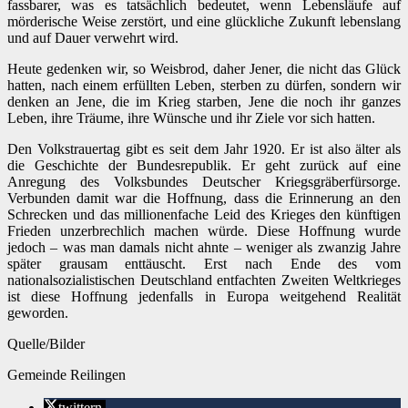
fassbarer, was es tatsächlich bedeutet, wenn Lebensläufe auf
mörderische Weise zerstört, und eine glückliche Zukunft lebenslang
und auf Dauer verwehrt wird.
Heute gedenken wir, so Weisbrod, daher Jener, die nicht das Glück
hatten, nach einem erfüllten Leben, sterben zu dürfen, sondern wir
denken an Jene, die im Krieg starben, Jene die noch ihr ganzes
Leben, ihre Träume, ihre Wünsche und ihr Ziele vor sich hatten.
Den Volkstrauertag gibt es seit dem Jahr 1920. Er ist also älter als
die Geschichte der Bundesrepublik. Er geht zurück auf eine
Anregung des Volksbundes Deutscher Kriegsgräberfürsorge.
Verbunden damit war die Hoffnung, dass die Erinnerung an den
Schrecken und das millionenfache Leid des Krieges den künftigen
Frieden unzerbrechlich machen würde. Diese Hoffnung wurde
jedoch – was man damals nicht ahnte – weniger als zwanzig Jahre
später grausam enttäuscht. Erst nach Ende des vom
nationalsozialistischen Deutschland entfachten Zweiten Weltkrieges
ist diese Hoffnung jedenfalls in Europa weitgehend Realität
geworden.
Quelle/Bilder
Gemeinde Reilingen
twittern