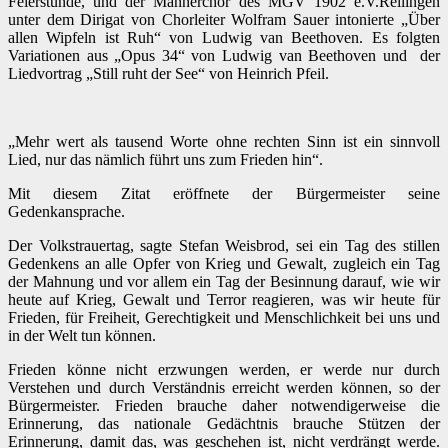
Feierstunde, und der Männerchor des MGV 1902 e.V.Reilingen
unter dem Dirigat von Chorleiter Wolfram Sauer intonierte „Über
allen Wipfeln ist Ruh“ von Ludwig van Beethoven. Es folgten
Variationen aus „Opus 34“ von Ludwig van Beethoven und der
Liedvortrag „Still ruht der See“ von Heinrich Pfeil.
„
Mehr wert als tausend Worte ohne rechten Sinn ist ein sinnvoll
Lied, nur das nämlich führt uns zum Frieden hin“.
Mit diesem Zitat eröffnete der Bürgermeister seine
Gedenkansprache.
Der Volkstrauertag, sagte Stefan Weisbrod, sei ein Tag des stillen
Gedenkens an alle Opfer von Krieg und Gewalt, zugleich ein Tag
der Mahnung und vor allem ein Tag der Besinnung darauf, wie wir
heute auf Krieg, Gewalt und Terror reagieren, was wir heute für
Frieden, für Freiheit, Gerechtigkeit und Menschlichkeit bei uns und
in der Welt tun können.
Frieden könne nicht erzwungen werden, er werde nur durch
Verstehen und durch Verständnis erreicht werden können, so der
Bürgermeister. Frieden brauche daher notwendigerweise die
Erinnerung, das nationale Gedächtnis brauche Stützen der
Erinnerung, damit das, was geschehen ist, nicht verdrängt werde.