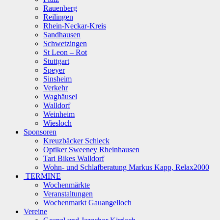
Rauenberg
Reilingen
Rhein-Neckar-Kreis
Sandhausen
Schwetzingen
St Leon – Rot
Stuttgart
Speyer
Sinsheim
Verkehr
Waghäusel
Walldorf
Weinheim
Wiesloch
Sponsoren
Kreuzbäcker Schieck
Optiker Sweeney Rheinhausen
Tari Bikes Walldorf
Wohn- und Schlafberatung Markus Kapp, Relax2000
TERMINE
Wochenmärkte
Veranstaltungen
Wochenmarkt Gauangelloch
Vereine