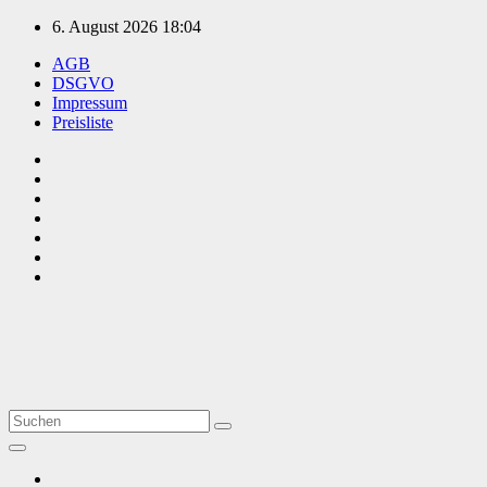
Zum
6. August 2026
18:04
Inhalt
AGB
springen
DSGVO
Impressum
Preisliste
TVüberregional
Onlinezeitung, PR - Videopoduktionen