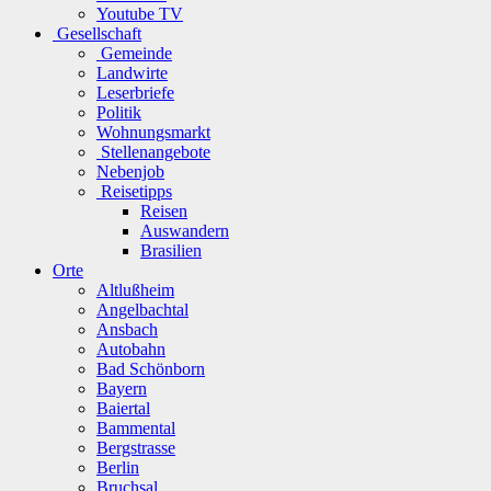
Youtube TV
Gesellschaft
Gemeinde
Landwirte
Leserbriefe
Politik
Wohnungsmarkt
Stellenangebote
Nebenjob
Reisetipps
Reisen
Auswandern
Brasilien
Orte
Altlußheim
Angelbachtal
Ansbach
Autobahn
Bad Schönborn
Bayern
Baiertal
Bammental
Bergstrasse
Berlin
Bruchsal