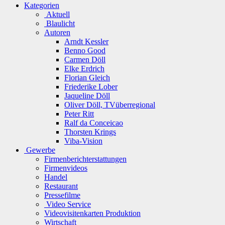
Kategorien
Aktuell
Blaulicht
Autoren
Arndt Kessler
Benno Good
Carmen Döll
Elke Erdrich
Florian Gleich
Friederike Lober
Jaqueline Döll
Oliver Döll, TVüberregional
Peter Ritt
Ralf da Conceicao
Thorsten Krings
Viba-Vision
Gewerbe
Firmenberichterstattungen
Firmenvideos
Handel
Restaurant
Pressefilme
Video Service
Videovisitenkarten Produktion
Wirtschaft