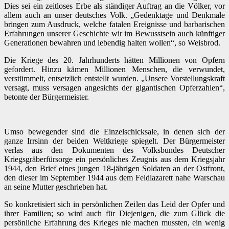
Dies sei ein zeitloses Erbe als ständiger Auftrag an die Völker, vor
allem auch an unser deutsches Volk. „Gedenktage und Denkmale
bringen zum Ausdruck, welche fatalen Ereignisse und barbarischen
Erfahrungen unserer Geschichte wir im Bewusstsein auch künftiger
Generationen bewahren und lebendig halten wollen“, so Weisbrod.
Die Kriege des 20. Jahrhunderts hätten Millionen von Opfern
gefordert. Hinzu kämen Millionen Menschen, die verwundet,
verstümmelt, entsetzlich entstellt wurden. „Unsere Vorstellungskraft
versagt, muss versagen angesichts der gigantischen Opferzahlen“,
betonte der Bürgermeister.
Umso bewegender sind die Einzelschicksale, in denen sich der
ganze Irrsinn der beiden Weltkriege spiegelt. Der
Bürgermeister
verlas aus den Dokumenten des Volksbundes Deutscher
Kriegsgräberfürsorge ein persönliches Zeugnis aus dem Kriegsjahr
1944, den Brief eines jungen 18-jährigen Soldaten an der Ostfront,
den dieser im September 1944 aus dem Feldlazarett nahe Warschau
an seine Mutter geschrieben hat.
So konkretisiert sich in persönlichen Zeilen das Leid der Opfer und
ihrer Familien; so wird auch für Diejenigen, die zum Glück die
persönliche Erfahrung des Krieges nie machen mussten, ein wenig