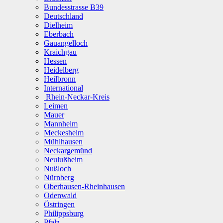
Bundesstrasse B39
Deutschland
Dielheim
Eberbach
Gauangelloch
Kraichgau
Hessen
Heidelberg
Heilbronn
International
Rhein-Neckar-Kreis
Leimen
Mauer
Mannheim
Meckesheim
Mühlhausen
Neckargemünd
Neulußheim
Nußloch
Nürnberg
Oberhausen-Rheinhausen
Odenwald
Östringen
Philippsburg
Pfalz