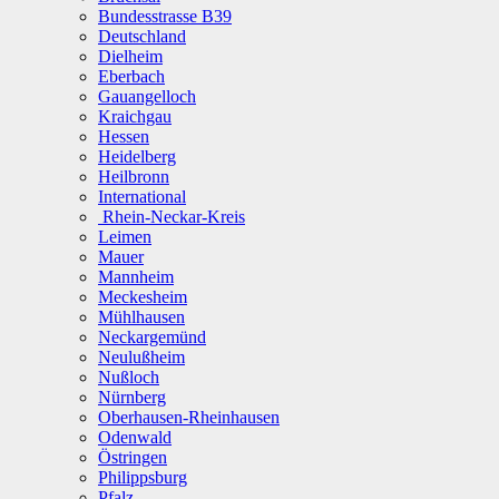
Bundesstrasse B39
Deutschland
Dielheim
Eberbach
Gauangelloch
Kraichgau
Hessen
Heidelberg
Heilbronn
International
Rhein-Neckar-Kreis
Leimen
Mauer
Mannheim
Meckesheim
Mühlhausen
Neckargemünd
Neulußheim
Nußloch
Nürnberg
Oberhausen-Rheinhausen
Odenwald
Östringen
Philippsburg
Pfalz