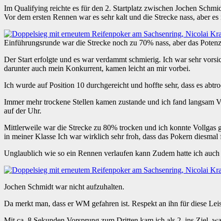
Im Qualifying reichte es für den 2. Startplatz zwischen Jochen Sc
Vor dem ersten Rennen war es sehr kalt und die Strecke nass, aber es
Einführungsrunde war die Strecke noch zu 70% nass, aber das Poten
Der Start erfolgte und es war verdammt schmierig. Ich war sehr vor
darunter auch mein Konkurrent, kamen leicht an mir vorbei.
Ich wurde auf Position 10 durchgereicht und hoffte sehr, dass es abtro
Immer mehr trockene Stellen kamen zustande und ich fand langsam Ve
auf der Uhr.
Mittlerweile war die Strecke zu 80% trocken und ich konnte Vollgas g
in meiner Klasse Ich war wirklich sehr froh, dass das Pokern diesmal
Unglaublich wie so ein Rennen verlaufen kann Zudem hatte ich auch
Jochen Schmidt war nicht aufzuhalten.
Da merkt man, dass er WM gefahren ist. Respekt an ihn für diese Lei
Mit ca. 8 Sekunden Vorsprung zum Dritten kam ich als 2. ins Ziel, w