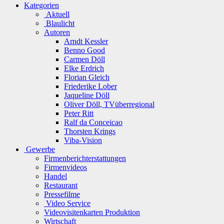
Kategorien
Aktuell
Blaulicht
Autoren
Arndt Kessler
Benno Good
Carmen Döll
Elke Erdrich
Florian Gleich
Friederike Lober
Jaqueline Döll
Oliver Döll, TVüberregional
Peter Ritt
Ralf da Conceicao
Thorsten Krings
Viba-Vision
Gewerbe
Firmenberichterstattungen
Firmenvideos
Handel
Restaurant
Pressefilme
Video Service
Videovisitenkarten Produktion
Wirtschaft