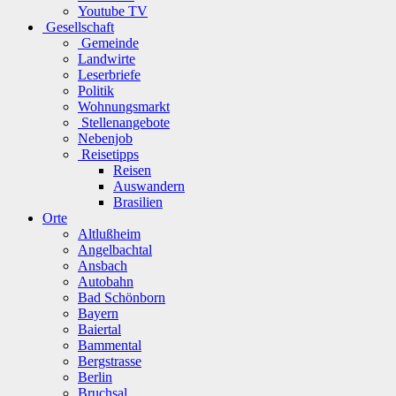
Youtube TV
Gesellschaft
Gemeinde
Landwirte
Leserbriefe
Politik
Wohnungsmarkt
Stellenangebote
Nebenjob
Reisetipps
Reisen
Auswandern
Brasilien
Orte
Altlußheim
Angelbachtal
Ansbach
Autobahn
Bad Schönborn
Bayern
Baiertal
Bammental
Bergstrasse
Berlin
Bruchsal