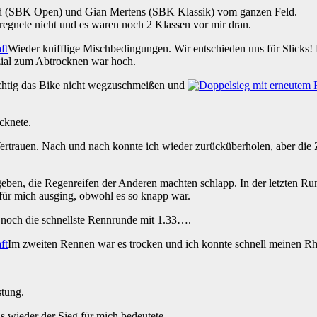
hmid (SBK Open) und Gian Mertens (SBK Klassik) vom ganzen Feld.
 regnete nicht und es waren noch 2 Klassen vor mir dran.
Wieder knifflige Mischbedingungen. Wir entschieden uns für Slicks! 
zial zum Abtrocknen war hoch.
sichtig das Bike nicht wegzuschmeißen und
cknete.
rtrauen. Nach und nach konnte ich wieder zurücküberholen, aber die 
eben, die Regenreifen der Anderen machten schlapp. In der letzten Run
 für mich ausging, obwohl es so knapp war.
 noch die schnellste Rennrunde mit 1.33….
Im zweiten Rennen war es trocken und ich konnte schnell meinen R
stung.
as wieder der Sieg für mich bedeutete.