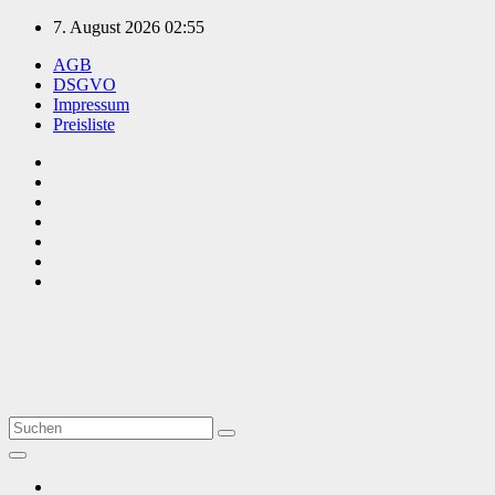
Zum
7. August 2026
02:55
Inhalt
AGB
springen
DSGVO
Impressum
Preisliste
TVüberregional
Onlinezeitung, PR - Videopoduktionen