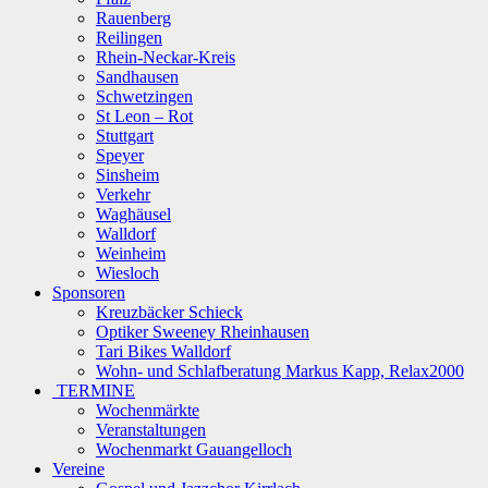
Rauenberg
Reilingen
Rhein-Neckar-Kreis
Sandhausen
Schwetzingen
St Leon – Rot
Stuttgart
Speyer
Sinsheim
Verkehr
Waghäusel
Walldorf
Weinheim
Wiesloch
Sponsoren
Kreuzbäcker Schieck
Optiker Sweeney Rheinhausen
Tari Bikes Walldorf
Wohn- und Schlafberatung Markus Kapp, Relax2000
TERMINE
Wochenmärkte
Veranstaltungen
Wochenmarkt Gauangelloch
Vereine