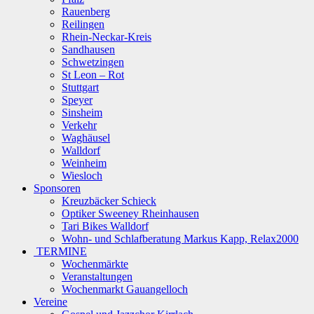
Rauenberg
Reilingen
Rhein-Neckar-Kreis
Sandhausen
Schwetzingen
St Leon – Rot
Stuttgart
Speyer
Sinsheim
Verkehr
Waghäusel
Walldorf
Weinheim
Wiesloch
Sponsoren
Kreuzbäcker Schieck
Optiker Sweeney Rheinhausen
Tari Bikes Walldorf
Wohn- und Schlafberatung Markus Kapp, Relax2000
TERMINE
Wochenmärkte
Veranstaltungen
Wochenmarkt Gauangelloch
Vereine