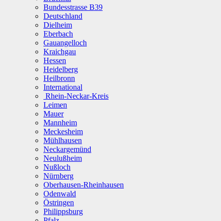
Bundesstrasse B39
Deutschland
Dielheim
Eberbach
Gauangelloch
Kraichgau
Hessen
Heidelberg
Heilbronn
International
Rhein-Neckar-Kreis
Leimen
Mauer
Mannheim
Meckesheim
Mühlhausen
Neckargemünd
Neulußheim
Nußloch
Nürnberg
Oberhausen-Rheinhausen
Odenwald
Östringen
Philippsburg
Pfalz