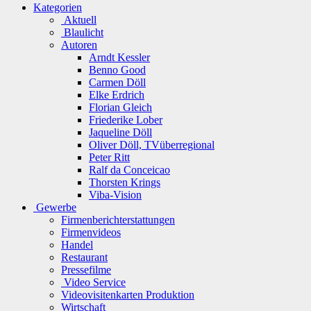
Kategorien
Aktuell
Blaulicht
Autoren
Arndt Kessler
Benno Good
Carmen Döll
Elke Erdrich
Florian Gleich
Friederike Lober
Jaqueline Döll
Oliver Döll, TVüberregional
Peter Ritt
Ralf da Conceicao
Thorsten Krings
Viba-Vision
Gewerbe
Firmenberichterstattungen
Firmenvideos
Handel
Restaurant
Pressefilme
Video Service
Videovisitenkarten Produktion
Wirtschaft