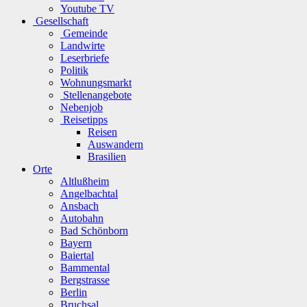
Youtube TV
Gesellschaft
Gemeinde
Landwirte
Leserbriefe
Politik
Wohnungsmarkt
Stellenangebote
Nebenjob
Reisetipps
Reisen
Auswandern
Brasilien
Orte
Altlußheim
Angelbachtal
Ansbach
Autobahn
Bad Schönborn
Bayern
Baiertal
Bammental
Bergstrasse
Berlin
Bruchsal