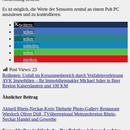
Es ist möglich, die Werte der Sensoren zentral an einem Pult PC
auszulesen und zu kontrollieren.
twittern
teilen
teilen
mitteilen
teilen
merken
Post Views:
23
Beitragsnavigation
Reilingen: Unfall im Kreuzungsbereich durch Vorfahrtsverletzung
AVK Immobilien – Ihr Immobilienmakler Michael Julier in Ihrer
Region Kaiserslautern und 100 KM
Ähnlicher Beitrag
Aktuell
Rhein-Neckar-Kreis
Titelseite
Photo-Gallery
Restaurant
Wiesloch
Oliver Döll, TVüberregional
Metropolregion Rhein-
Neckar Handel und Gewerbe