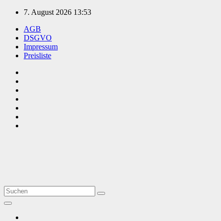
Zum
7. August 2026
13:53
Inhalt
AGB
springen
DSGVO
Impressum
Preisliste
TVüberregional
Onlinezeitung, PR - Videopoduktionen