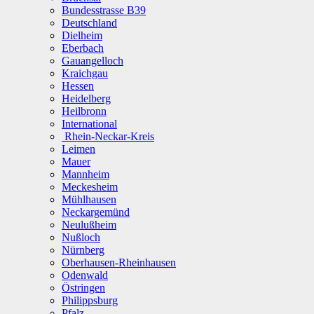
Bundesstrasse B39
Deutschland
Dielheim
Eberbach
Gauangelloch
Kraichgau
Hessen
Heidelberg
Heilbronn
International
Rhein-Neckar-Kreis
Leimen
Mauer
Mannheim
Meckesheim
Mühlhausen
Neckargemünd
Neulußheim
Nußloch
Nürnberg
Oberhausen-Rheinhausen
Odenwald
Östringen
Philippsburg
Pfalz