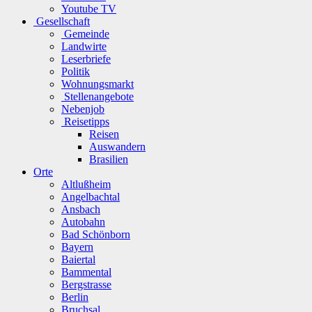
Youtube TV
Gesellschaft
Gemeinde
Landwirte
Leserbriefe
Politik
Wohnungsmarkt
Stellenangebote
Nebenjob
Reisetipps
Reisen
Auswandern
Brasilien
Orte
Altlußheim
Angelbachtal
Ansbach
Autobahn
Bad Schönborn
Bayern
Baiertal
Bammental
Bergstrasse
Berlin
Bruchsal