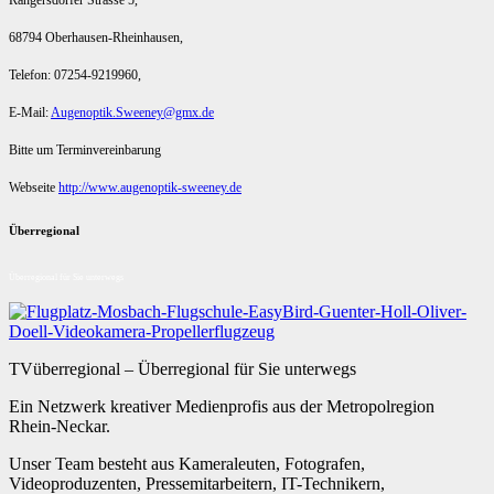
Rangersdorfer Strasse 5,
68794 Oberhausen-Rheinhausen,
Telefon: 07254-9219960,
E-Mail:
Augenoptik.Sweeney@gmx.de
Bitte um Terminvereinbarung
Webseite
http://www.augenoptik-sweeney.de
Überregional
Überregional für Sie unterwegs
TVüberregional – Überregional für Sie unterwegs
Ein Netzwerk kreativer Medienprofis aus der Metropolregion
Rhein-Neckar.
Unser Team besteht aus Kameraleuten, Fotografen,
Videoproduzenten, Pressemitarbeitern, IT-Technikern,