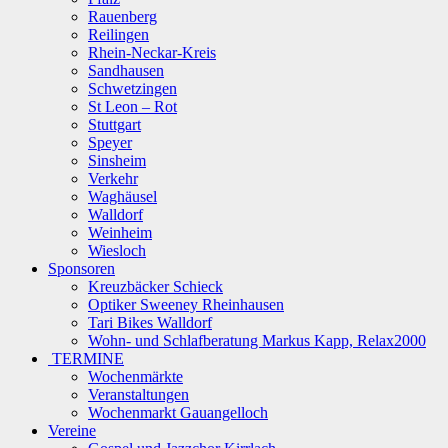
Rauenberg
Reilingen
Rhein-Neckar-Kreis
Sandhausen
Schwetzingen
St Leon – Rot
Stuttgart
Speyer
Sinsheim
Verkehr
Waghäusel
Walldorf
Weinheim
Wiesloch
Sponsoren
Kreuzbäcker Schieck
Optiker Sweeney Rheinhausen
Tari Bikes Walldorf
Wohn- und Schlafberatung Markus Kapp, Relax2000
TERMINE
Wochenmärkte
Veranstaltungen
Wochenmarkt Gauangelloch
Vereine