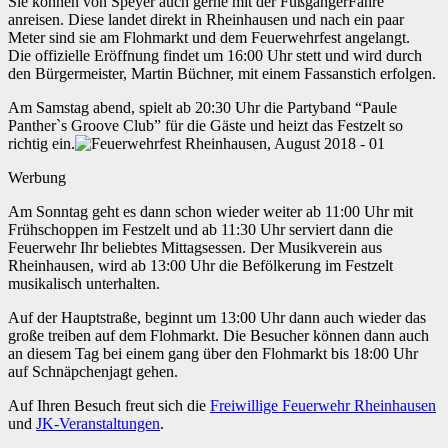
Sie können von Speyer auch gerne mit der FußgängerFähre
anreisen. Diese landet direkt in Rheinhausen und nach ein paar
Meter sind sie am Flohmarkt und dem Feuerwehrfest angelangt.
Die offizielle Eröffnung findet um 16:00 Uhr stett und wird durch
den Bürgermeister, Martin Büchner, mit einem Fassanstich erfolgen.
Am Samstag abend, spielt ab 20:30 Uhr die Partyband “Paule
Panther`s Groove Club” für die Gäste und heizt das Festzelt so
richtig ein.
Werbung
Am Sonntag geht es dann schon wieder weiter ab 11:00 Uhr mit
Frühschoppen im Festzelt und ab 11:30 Uhr serviert dann die
Feuerwehr Ihr beliebtes Mittagsessen. Der Musikverein aus
Rheinhausen, wird ab 13:00 Uhr die Befölkerung im Festzelt
musikalisch unterhalten.
Auf der Hauptstraße, beginnt um 13:00 Uhr dann auch wieder das
große treiben auf dem Flohmarkt. Die Besucher können dann auch
an diesem Tag bei einem gang über den Flohmarkt bis 18:00 Uhr
auf Schnäpchenjagt gehen.
Auf Ihren Besuch freut sich die
Freiwillige Feuerwehr Rheinhausen
und
JK-Veranstaltungen
.