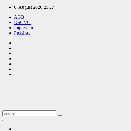
Zum
6. August 2026
20:27
Inhalt
AGB
springen
DSGVO
Impressum
Preisliste
TVüberregional
Onlinezeitung, PR - Videopoduktionen