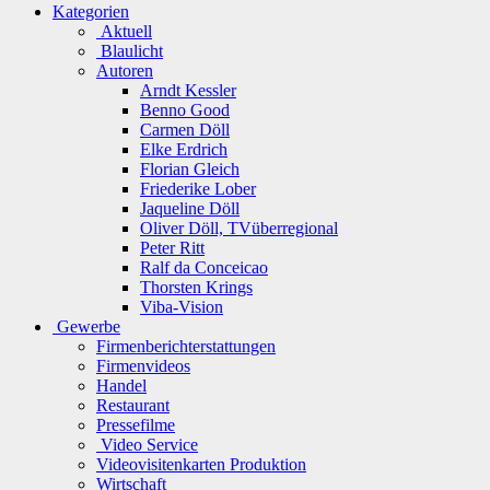
Kategorien
Aktuell
Blaulicht
Autoren
Arndt Kessler
Benno Good
Carmen Döll
Elke Erdrich
Florian Gleich
Friederike Lober
Jaqueline Döll
Oliver Döll, TVüberregional
Peter Ritt
Ralf da Conceicao
Thorsten Krings
Viba-Vision
Gewerbe
Firmenberichterstattungen
Firmenvideos
Handel
Restaurant
Pressefilme
Video Service
Videovisitenkarten Produktion
Wirtschaft