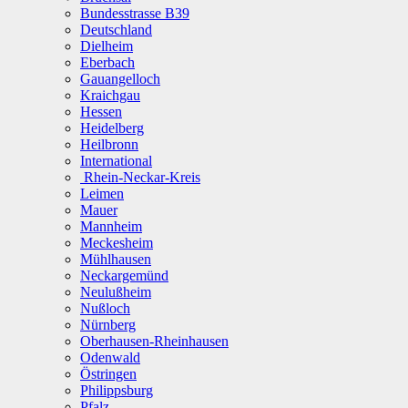
Bundesstrasse B39
Deutschland
Dielheim
Eberbach
Gauangelloch
Kraichgau
Hessen
Heidelberg
Heilbronn
International
Rhein-Neckar-Kreis
Leimen
Mauer
Mannheim
Meckesheim
Mühlhausen
Neckargemünd
Neulußheim
Nußloch
Nürnberg
Oberhausen-Rheinhausen
Odenwald
Östringen
Philippsburg
Pfalz