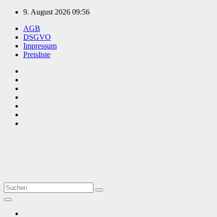
Zum
9. August 2026
09:56
Inhalt
AGB
springen
DSGVO
Impressum
Preisliste
TVüberregional
Onlinezeitung, PR - Videopoduktionen