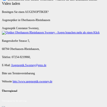
Video laden
Benötigen Sie einen AUGENOPTIKER?
Augenoptiker in Oberhausen-Rheinhausen
Augenoptik Constanze Sweeney,
Rangersdorfer Strasse 5,
68794 Oberhausen-Rheinhausen,
Telefon: 07254-9219960,
E-Mail:
Augenoptik.Sweeney@gmx.de
Bitte um Terminvereinbarung
Webseite
http://www.augenoptik-sweeney.de
Überregional
Überregional für Sie unterwegs