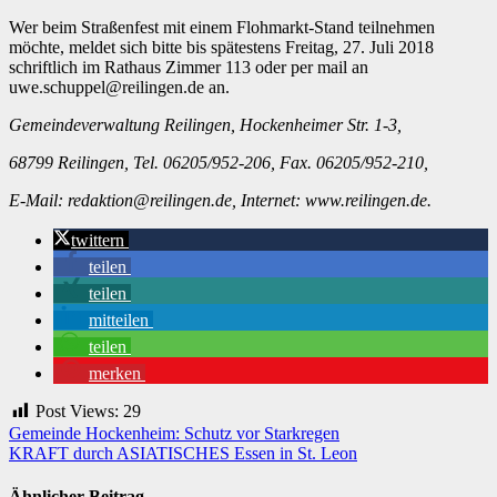
Wer beim Straßenfest mit einem Flohmarkt-Stand teilnehmen
möchte, meldet sich bitte bis spätestens Freitag, 27. Juli 2018
schriftlich im Rathaus Zimmer 113 oder per mail an
uwe.schuppel@reilingen.de an.
Gemeindeverwaltung Reilingen, Hockenheimer Str. 1-3,
68799 Reilingen, Tel. 06205/952-206, Fax. 06205/952-210,
E-Mail: redaktion@reilingen.de, Internet: www.reilingen.de.
twittern
teilen
teilen
mitteilen
teilen
merken
Post Views:
29
Beitragsnavigation
Gemeinde Hockenheim: Schutz vor Starkregen
KRAFT durch ASIATISCHES Essen in St. Leon
Ähnlicher Beitrag