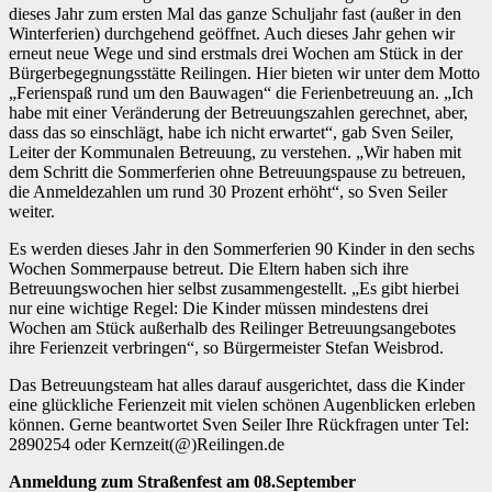
dieses Jahr zum ersten Mal das ganze Schuljahr fast (außer in den
Winterferien) durchgehend geöffnet. Auch dieses Jahr gehen wir
erneut neue Wege und sind erstmals drei Wochen am Stück in der
Bürgerbegegnungsstätte Reilingen. Hier bieten wir unter dem Motto
„Ferienspaß rund um den Bauwagen“ die Ferienbetreuung an. „Ich
habe mit einer Veränderung der Betreuungszahlen gerechnet, aber,
dass das so einschlägt, habe ich nicht erwartet“, gab Sven Seiler,
Leiter der Kommunalen Betreuung, zu verstehen. „Wir haben mit
dem Schritt die Sommerferien ohne Betreuungspause zu betreuen,
die Anmeldezahlen um rund 30 Prozent erhöht“, so Sven Seiler
weiter.
Es werden dieses Jahr in den Sommerferien 90 Kinder in den sechs
Wochen Sommerpause betreut. Die Eltern haben sich ihre
Betreuungswochen hier selbst zusammengestellt. „Es gibt hierbei
nur eine wichtige Regel: Die Kinder müssen mindestens drei
Wochen am Stück außerhalb des Reilinger Betreuungsangebotes
ihre Ferienzeit verbringen“, so Bürgermeister Stefan Weisbrod.
Das Betreuungsteam hat alles darauf ausgerichtet, dass die Kinder
eine glückliche Ferienzeit mit vielen schönen Augenblicken erleben
können. Gerne beantwortet Sven Seiler Ihre Rückfragen unter Tel:
2890254 oder Kernzeit(@)Reilingen.de
Anmeldung zum Straßenfest am 08.September