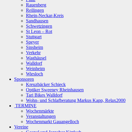
Rauenberg
Reilingen
Rhein-Neckar-Kreis
Sandhausen
Schwetzingen
St Leon – Rot
Stuttgart
Speyer
Sinsheim
Verkehr
Waghäusel
Walldorf
Weinheim
Wiesloch
Sponsoren
Kreuzbäcker Schieck
Optiker Sweeney Rheinhausen
Tari Bikes Walldorf
Wohn- und Schlafberatung Markus Kapp, Relax2000
TERMINE
Wochenmärkte
Veranstaltungen
Wochenmarkt Gauangelloch
Vereine