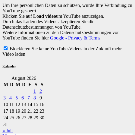
Um Ihre persönlichen Daten zu schützen, wurde Ihre Verbindung zu
YouTube gesperrt.
Klicken Sie auf
Load video
um YouTube anzuzeigen.
Durch das Laden des Videos akzeptieren Sie die
Datenschutzbestimmungen von YouTube.
Weitere Informationen zu den Datenschutzbestimmungen von
YouTube finden Sie hier
Google - Privacy & Terms
.
Blockieren Sie keine YouTube-Videos in der Zukunft mehr.
Video laden
Kalender
August 2026
M
D
M
D
F
S
S
1
2
3
4
5
6
7
8
9
10
11
12
13
14
15
16
17
18
19
20
21
22
23
24
25
26
27
28
29
30
31
« Juli