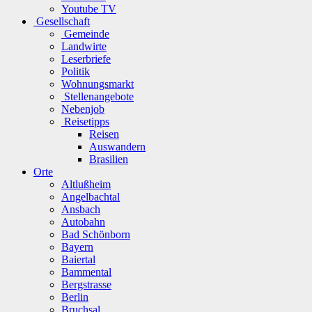
Youtube TV
Gesellschaft
Gemeinde
Landwirte
Leserbriefe
Politik
Wohnungsmarkt
Stellenangebote
Nebenjob
Reisetipps
Reisen
Auswandern
Brasilien
Orte
Altlußheim
Angelbachtal
Ansbach
Autobahn
Bad Schönborn
Bayern
Baiertal
Bammental
Bergstrasse
Berlin
Bruchsal