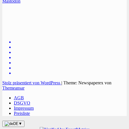
Mastodon
TVüberregional
Onlinezeitung, PR - Videopoduktionen
Stolz präsentiert von WordPress
|
Theme: Newspaperex von
Themeansar
AGB
DSGVO
Impressum
Preisliste
DE
▼