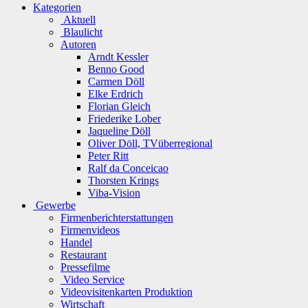
Kategorien
Aktuell
Blaulicht
Autoren
Arndt Kessler
Benno Good
Carmen Döll
Elke Erdrich
Florian Gleich
Friederike Lober
Jaqueline Döll
Oliver Döll, TVüberregional
Peter Ritt
Ralf da Conceicao
Thorsten Krings
Viba-Vision
Gewerbe
Firmenberichterstattungen
Firmenvideos
Handel
Restaurant
Pressefilme
Video Service
Videovisitenkarten Produktion
Wirtschaft