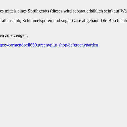
s mittels eines Sprühgeräts (dieses wird separat erhältlich sein) auf W
ltrafeinstaub, Schimmelsporen und sogar Gase abgebaut. Die Beschich
ten zu erzeugen.
ttps://carmendoell859.greenyplus.shop/de/greenygarden