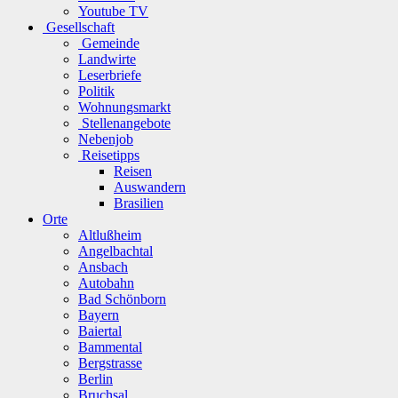
Youtube TV
Gesellschaft
Gemeinde
Landwirte
Leserbriefe
Politik
Wohnungsmarkt
Stellenangebote
Nebenjob
Reisetipps
Reisen
Auswandern
Brasilien
Orte
Altlußheim
Angelbachtal
Ansbach
Autobahn
Bad Schönborn
Bayern
Baiertal
Bammental
Bergstrasse
Berlin
Bruchsal