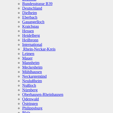
Bundesstrasse B39
Deutschland
Dielheim
Eberbach
Gauangelloch
Kraichgau
Hessen
Heidelberg
Heilbronn
International
Rhein-Neckar-Kreis
Leimen
Mauer
Mannheim
Meckesheim
Mühlhausen
Neckargemünd
Neulußheim
Nußloch
Nürnberg
Oberhausen-Rheinhausen
Odenwald
Östringen
Philippsburg
Pfalz