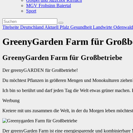
Gospel und Jazzchor Kirrlach
MGV Frohsinn Baiertal
Sport
Titelseite
Deutschland
Aktuell
Pfalz
Gesundheit
Landwirte
Odenwal
GreenyGarden Farm für Großbe
GreenyGarden Farm für Großbetriebe
Der greenyGARDEN für Großbetriebe!
Du möchtest Pflanzen in größeren Mengen und Monokulturen ziehen
Ich bin so berührt und darf jeden Tag die Welt etwas grüner machen. 
Werbung
Kreiere mit uns zusammen die Welt, in der du Morgen leben möchtest.
Der greenyGarden Farm ist eine energiesparende und kombinierb