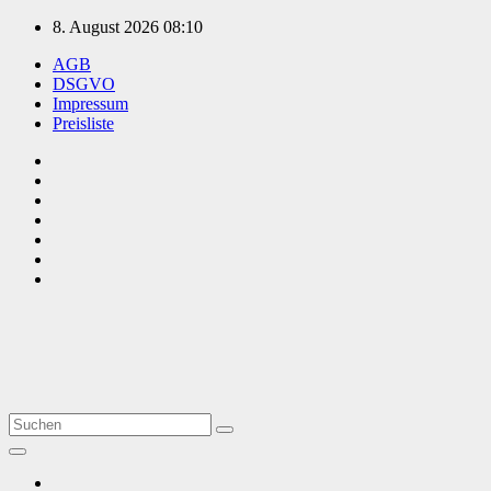
Zum
8. August 2026
08:10
Inhalt
AGB
springen
DSGVO
Impressum
Preisliste
TVüberregional
Onlinezeitung, PR - Videopoduktionen