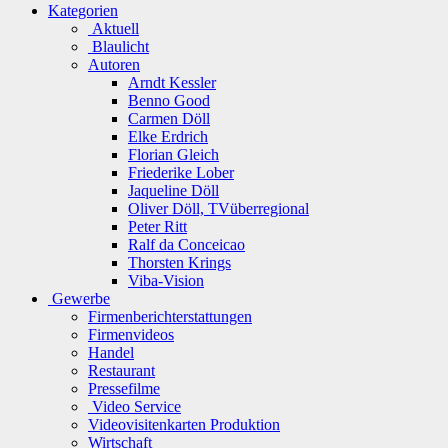
Kategorien
Aktuell
Blaulicht
Autoren
Arndt Kessler
Benno Good
Carmen Döll
Elke Erdrich
Florian Gleich
Friederike Lober
Jaqueline Döll
Oliver Döll, TVüberregional
Peter Ritt
Ralf da Conceicao
Thorsten Krings
Viba-Vision
Gewerbe
Firmenberichterstattungen
Firmenvideos
Handel
Restaurant
Pressefilme
Video Service
Videovisitenkarten Produktion
Wirtschaft