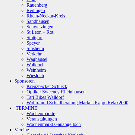
Rauenberg
Reilingen
Rhein-Neckar-Kreis
Sandhausen
Schwetzingen
St Leon – Rot
Stuttgart
Speyer
Sinsheim
Verkehr
Waghäusel
Walldorf
Weinheim
Wiesloch
Sponsoren
Kreuzbäcker Schieck
Optiker Sweeney Rheinhausen
Tari Bikes Walldorf
Wohn- und Schlafberatung Markus Kapp, Relax2000
TERMINE
Wochenmärkte
Veranstaltungen
Wochenmarkt Gauangelloch
Vereine