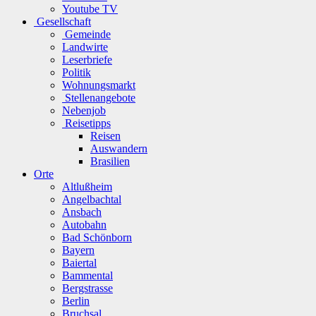
Youtube TV
Gesellschaft
Gemeinde
Landwirte
Leserbriefe
Politik
Wohnungsmarkt
Stellenangebote
Nebenjob
Reisetipps
Reisen
Auswandern
Brasilien
Orte
Altlußheim
Angelbachtal
Ansbach
Autobahn
Bad Schönborn
Bayern
Baiertal
Bammental
Bergstrasse
Berlin
Bruchsal