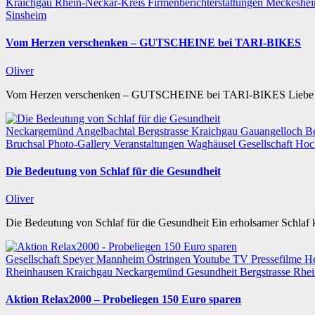
Kraichgau
Rhein-Neckar-Kreis
Firmenberichterstattungen
Meckeshe
Sinsheim
Vom Herzen verschenken – GUTSCHEINE bei TARI-BIKES
Oliver
Vom Herzen verschenken – GUTSCHEINE bei TARI-BIKES Liebe Ku
Neckargemünd
Angelbachtal
Bergstrasse
Kraichgau
Gauangelloch
B
Bruchsal
Photo-Gallery
Veranstaltungen
Waghäusel
Gesellschaft
Hoc
Die Bedeutung von Schlaf für die Gesundheit
Oliver
Die Bedeutung von Schlaf für die Gesundheit Ein erholsamer Schlaf 
Gesellschaft
Speyer
Mannheim
Östringen
Youtube TV
Pressefilme
He
Rheinhausen
Kraichgau
Neckargemünd
Gesundheit
Bergstrasse
Rhei
Aktion Relax2000 – Probeliegen 150 Euro sparen