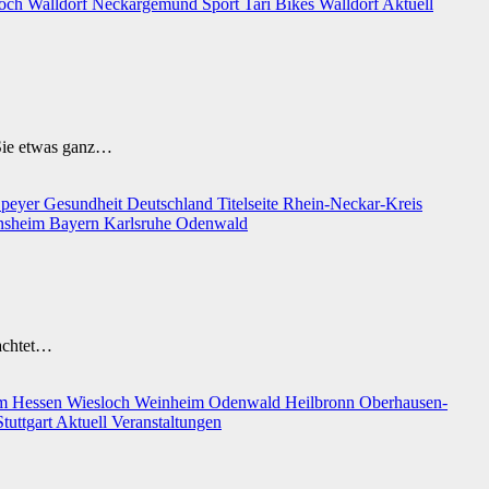
loch
Walldorf
Neckargemünd
Sport
Tari Bikes Walldorf
Aktuell
Sie etwas ganz…
peyer
Gesundheit
Deutschland
Titelseite
Rhein-Neckar-Kreis
nsheim
Bayern
Karlsruhe
Odenwald
rachtet…
im
Hessen
Wiesloch
Weinheim
Odenwald
Heilbronn
Oberhausen-
Stuttgart
Aktuell
Veranstaltungen