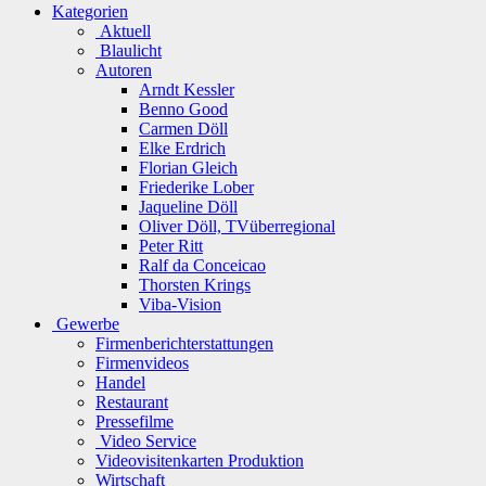
Kategorien
Aktuell
Blaulicht
Autoren
Arndt Kessler
Benno Good
Carmen Döll
Elke Erdrich
Florian Gleich
Friederike Lober
Jaqueline Döll
Oliver Döll, TVüberregional
Peter Ritt
Ralf da Conceicao
Thorsten Krings
Viba-Vision
Gewerbe
Firmenberichterstattungen
Firmenvideos
Handel
Restaurant
Pressefilme
Video Service
Videovisitenkarten Produktion
Wirtschaft