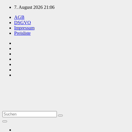
Zum
7. August 2026
21:06
Inhalt
AGB
springen
DSGVO
Impressum
Preisliste
TVüberregional
Onlinezeitung, PR - Videopoduktionen