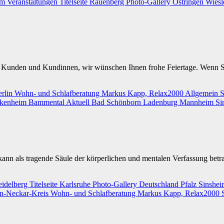
im
Veranstaltungen
Titelseite
Rauenberg
Photo-Gallery
Östringen
Wies
nden und Kundinnen, wir wünschen Ihnen frohe Feiertage. Wenn 
erlin
Wohn- und Schlafberatung Markus Kapp, Relax2000
Allgemein
S
kenheim
Bammental
Aktuell
Bad Schönborn
Ladenburg
Mannheim
Si
kann als tragende Säule der körperlichen und mentalen Verfassung bet
idelberg
Titelseite
Karlsruhe
Photo-Gallery
Deutschland
Pfalz
Sinshe
n-Neckar-Kreis
Wohn- und Schlafberatung Markus Kapp, Relax2000