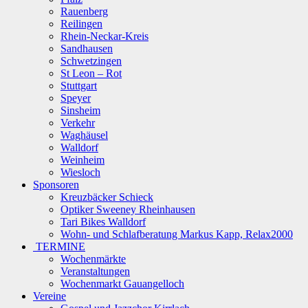
Rauenberg
Reilingen
Rhein-Neckar-Kreis
Sandhausen
Schwetzingen
St Leon – Rot
Stuttgart
Speyer
Sinsheim
Verkehr
Waghäusel
Walldorf
Weinheim
Wiesloch
Sponsoren
Kreuzbäcker Schieck
Optiker Sweeney Rheinhausen
Tari Bikes Walldorf
Wohn- und Schlafberatung Markus Kapp, Relax2000
TERMINE
Wochenmärkte
Veranstaltungen
Wochenmarkt Gauangelloch
Vereine