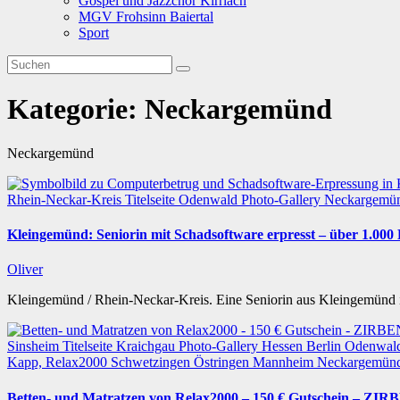
Gospel und Jazzchor Kirrlach
MGV Frohsinn Baiertal
Sport
Kategorie:
Neckargemünd
Neckargemünd
Rhein-Neckar-Kreis
Titelseite
Odenwald
Photo-Gallery
Neckargemü
Kleingemünd: Seniorin mit Schadsoftware erpresst – über 1.00
Oliver
Kleingemünd / Rhein-Neckar-Kreis. Eine Seniorin aus Kleingemünd i
Sinsheim
Titelseite
Kraichgau
Photo-Gallery
Hessen
Berlin
Odenwal
Kapp, Relax2000
Schwetzingen
Östringen
Mannheim
Neckargemün
Betten- und Matratzen von Relax2000 – 150 € Gutschein – Z