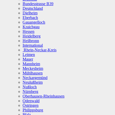
Bundesstrasse B39
Deutschland
Dielheim
Eberbach
Gauangelloch
Kraichgau
Hessen
Heidelberg
Heilbronn
International
Rhein-Neckar-Kreis
Leimen
Mauer
Mannheim
Meckesheim
Mühlhausen
Neckargemünd
Neulußheim
Nußloch
Nürnberg
Oberhausen-Rheinhausen
Odenwald
Östringen
Philippsburg
Pfalz