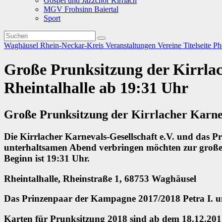
Gospel und Jazzchor Kirrlach
MGV Frohsinn Baiertal
Sport
Waghäusel
Rhein-Neckar-Kreis
Veranstaltungen
Vereine
Titelseite
Ph
Große Prunksitzung der Kirrlach
Rheintalhalle ab 19:31 Uhr
Große Prunksitzung der Kirrlacher Karneva
Die Kirrlacher Karnevals-Gesellschaft e.V. und das Pr
unterhaltsamen Abend verbringen möchten zur großen
Beginn ist 19:31 Uhr.
Rheintalhalle, Rheinstraße 1, 68753 Waghäusel
Das Prinzenpaar der Kampagne 2017/2018 Petra I. un
Karten für Prunksitzung 2018 sind ab dem 18.12.201