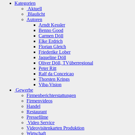
Kategorien
Aktuell
Blaulicht
Autoren
Arndt Kessler
Benno Good
Carmen Döll
Elke Erdrich
Florian Gleich
Friederike Lober
Jaqueline Döll
Oliver Döll, TVüberregional
Peter Ritt
Ralf da Conceicao
Thorsten Krings
Viba-Vision
Gewerbe
Firmenberichterstattungen
Firmenvideos
Handel
Restaurant
Pressefilme
Video Service
Videovisitenkarten Produktion
Wirtschaft