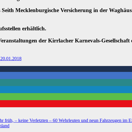
ias Seith Mecklenburgische Versicherung in der Waghäu
sstellen erhältlich.
anstaltungen der Kirrlacher Karnevals-Gesellschaft e.
r früh, – keine Verletzten – 60 Wehrleuten und neun Fahrzeugen im E
hland