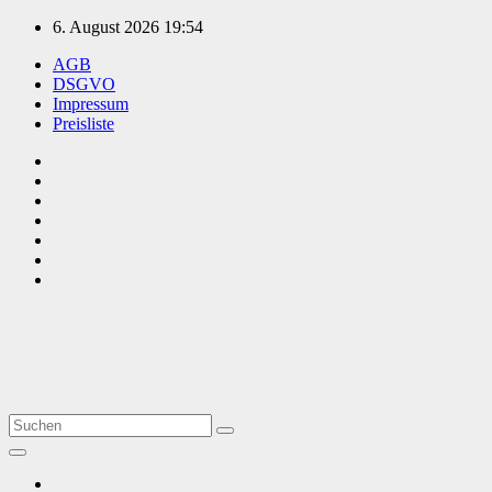
Zum
6. August 2026
19:54
Inhalt
AGB
springen
DSGVO
Impressum
Preisliste
TVüberregional
Onlinezeitung, PR - Videopoduktionen