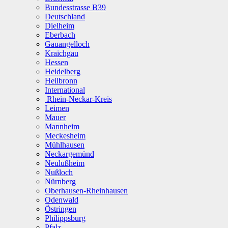
Bundesstrasse B39
Deutschland
Dielheim
Eberbach
Gauangelloch
Kraichgau
Hessen
Heidelberg
Heilbronn
International
Rhein-Neckar-Kreis
Leimen
Mauer
Mannheim
Meckesheim
Mühlhausen
Neckargemünd
Neulußheim
Nußloch
Nürnberg
Oberhausen-Rheinhausen
Odenwald
Östringen
Philippsburg
Pfalz