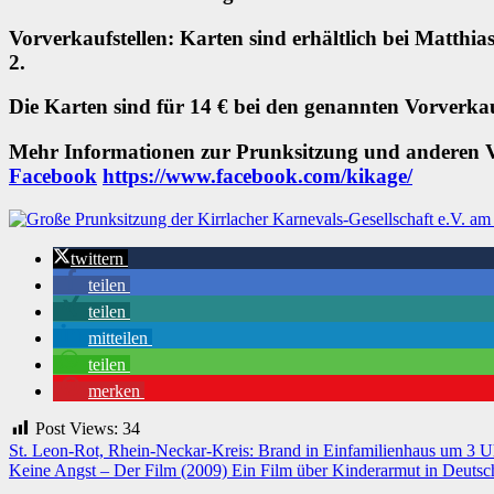
Vorverkaufstellen: Karten sind erhältlich bei Matth
2.
Die Karten sind für 14 € bei den genannten Vorverkauf
Mehr Informationen zur Prunksitzung und anderen Ver
Facebook
https://www.facebook.com/kikage/
twittern
teilen
teilen
mitteilen
teilen
merken
Post Views:
34
Beitragsnavigation
St. Leon-Rot, Rhein-Neckar-Kreis: Brand in Einfamilienhaus um 3 Uh
Keine Angst – Der Film (2009) Ein Film über Kinderarmut in Deutsc