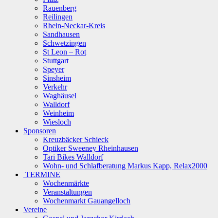
Rauenberg
Reilingen
Rhein-Neckar-Kreis
Sandhausen
Schwetzingen
St Leon – Rot
Stuttgart
Speyer
Sinsheim
Verkehr
Waghäusel
Walldorf
Weinheim
Wiesloch
Sponsoren
Kreuzbäcker Schieck
Optiker Sweeney Rheinhausen
Tari Bikes Walldorf
Wohn- und Schlafberatung Markus Kapp, Relax2000
TERMINE
Wochenmärkte
Veranstaltungen
Wochenmarkt Gauangelloch
Vereine