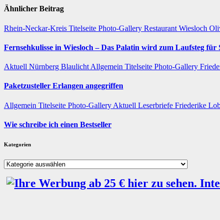
Ähnlicher Beitrag
Rhein-Neckar-Kreis
Titelseite
Photo-Gallery
Restaurant
Wiesloch
Oli
Fernsehkulisse in Wiesloch – Das Palatin wird zum Laufsteg fü
Aktuell
Nürnberg
Blaulicht
Allgemein
Titelseite
Photo-Gallery
Friede
Paketzusteller Erlangen angegriffen
Allgemein
Titelseite
Photo-Gallery
Aktuell
Leserbriefe
Friederike Lo
Wie schreibe ich einen Bestseller
Kategorien
Kategorien