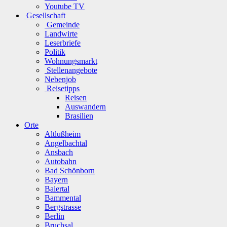
Youtube TV
Gesellschaft
Gemeinde
Landwirte
Leserbriefe
Politik
Wohnungsmarkt
Stellenangebote
Nebenjob
Reisetipps
Reisen
Auswandern
Brasilien
Orte
Altlußheim
Angelbachtal
Ansbach
Autobahn
Bad Schönborn
Bayern
Baiertal
Bammental
Bergstrasse
Berlin
Bruchsal