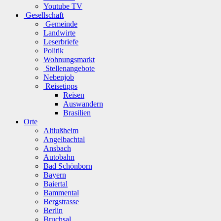
Youtube TV
Gesellschaft
Gemeinde
Landwirte
Leserbriefe
Politik
Wohnungsmarkt
Stellenangebote
Nebenjob
Reisetipps
Reisen
Auswandern
Brasilien
Orte
Altlußheim
Angelbachtal
Ansbach
Autobahn
Bad Schönborn
Bayern
Baiertal
Bammental
Bergstrasse
Berlin
Bruchsal