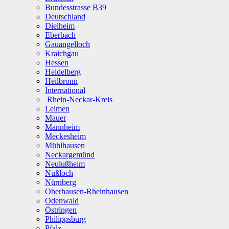
Bundesstrasse B39
Deutschland
Dielheim
Eberbach
Gauangelloch
Kraichgau
Hessen
Heidelberg
Heilbronn
International
Rhein-Neckar-Kreis
Leimen
Mauer
Mannheim
Meckesheim
Mühlhausen
Neckargemünd
Neulußheim
Nußloch
Nürnberg
Oberhausen-Rheinhausen
Odenwald
Östringen
Philippsburg
Pfalz