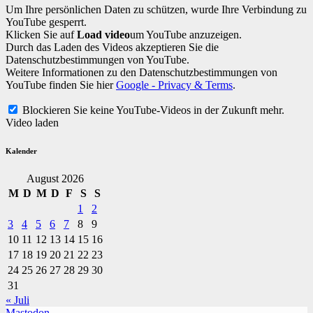
Um Ihre persönlichen Daten zu schützen, wurde Ihre Verbindung zu
YouTube gesperrt.
Klicken Sie auf
Load video
um YouTube anzuzeigen.
Durch das Laden des Videos akzeptieren Sie die
Datenschutzbestimmungen von YouTube.
Weitere Informationen zu den Datenschutzbestimmungen von
YouTube finden Sie hier
Google - Privacy & Terms
.
Blockieren Sie keine YouTube-Videos in der Zukunft mehr.
Video laden
Kalender
August 2026
M
D
M
D
F
S
S
1
2
3
4
5
6
7
8
9
10
11
12
13
14
15
16
17
18
19
20
21
22
23
24
25
26
27
28
29
30
31
« Juli
Mastodon