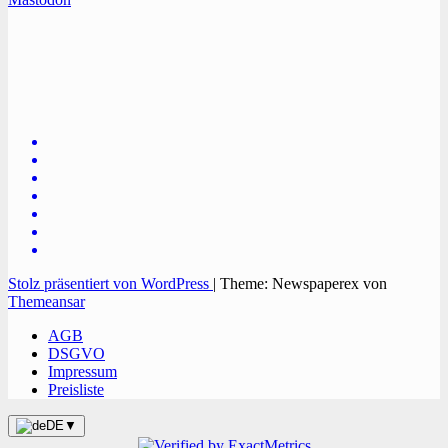
TVüberregional
Onlinezeitung, PR - Videopoduktionen
Stolz präsentiert von WordPress
|
Theme: Newspaperex von
Themeansar
AGB
DSGVO
Impressum
Preisliste
DE
▼