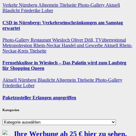
Verkehr
Nürnberg
Allgemein
Titelseite
Photo-Gallery
Aktuell
Blaulicht
Friederike Lober
CSD in Nürnberg: Verkehrseinschränkungen am Samstag
erwartet
Photo-Gallery
Restaurant
Wiesloch
Oliver Döll, TVüberregional
Metropolregion Rhein-Neckar Handel und Gewerbe
Aktuell
Rhein-
Neckar-Kreis
Titelseite
Fernsehkulisse in Wiesloch – Das Palatin wird zum Laufsteg
für Shopping Queen
Aktuell
Nürnberg
Blaulicht
Allgemein
Titelseite
Photo-Gallery
Friederike Lober
Paketzusteller Erlangen angegriffen
Kategorien
Kategorien