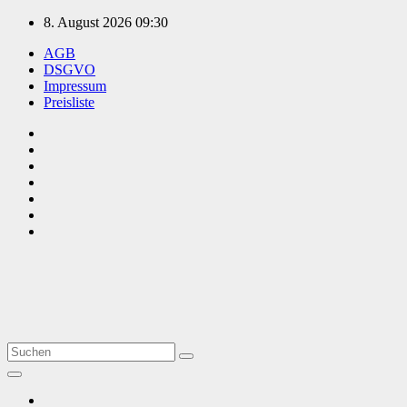
Zum
8. August 2026
09:30
Inhalt
AGB
springen
DSGVO
Impressum
Preisliste
TVüberregional
Onlinezeitung, PR - Videopoduktionen