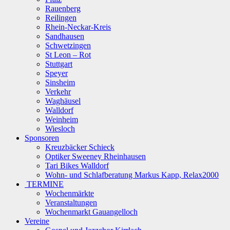
Rauenberg
Reilingen
Rhein-Neckar-Kreis
Sandhausen
Schwetzingen
St Leon – Rot
Stuttgart
Speyer
Sinsheim
Verkehr
Waghäusel
Walldorf
Weinheim
Wiesloch
Sponsoren
Kreuzbäcker Schieck
Optiker Sweeney Rheinhausen
Tari Bikes Walldorf
Wohn- und Schlafberatung Markus Kapp, Relax2000
TERMINE
Wochenmärkte
Veranstaltungen
Wochenmarkt Gauangelloch
Vereine