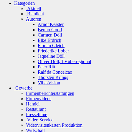
Kategorien
Aktuell
Blaulicht
Autoren
Arndt Kessler
Benno Good
Carmen Döll
Elke Erdrich
Florian Gleich
Friederike Lober
Jaqueline Döll
Oliver Döll, TVüberregional
Peter Ritt
Ralf da Conceicao
Thorsten Krings
Viba-Vision
Gewerbe
Firmenberichterstattungen
Firmenvideos
Handel
Restaurant
Pressefilme
Video Service
Videovisitenkarten Produktion
Wirtschaft