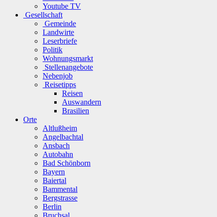
Youtube TV
Gesellschaft
Gemeinde
Landwirte
Leserbriefe
Politik
Wohnungsmarkt
Stellenangebote
Nebenjob
Reisetipps
Reisen
Auswandern
Brasilien
Orte
Altlußheim
Angelbachtal
Ansbach
Autobahn
Bad Schönborn
Bayern
Baiertal
Bammental
Bergstrasse
Berlin
Bruchsal