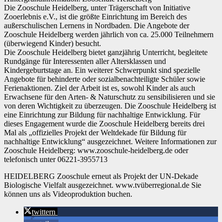
Die Zooschule Heidelberg, unter Trägerschaft von Initiative
Zooerlebnis e.V., ist die größte Einrichtung im Bereich des
außerschulischen Lernens in Nordbaden. Die Angebote der
Zooschule Heidelberg werden jährlich von ca. 25.000 Teilnehmern
(überwiegend Kinder) besucht.
Die Zooschule Heidelberg bietet ganzjährig Unterricht, begleitete
Rundgänge für Interessenten aller Altersklassen und
Kindergeburtstage an. Ein weiterer Schwerpunkt sind spezielle
Angebote für behinderte oder sozialbenachteiligte Schüler sowie
Ferienaktionen. Ziel der Arbeit ist es, sowohl Kinder als auch
Erwachsene für den Arten- & Naturschutz zu sensibilisieren und sie
von deren Wichtigkeit zu überzeugen. Die Zooschule Heidelberg ist
eine Einrichtung zur Bildung für nachhaltige Entwicklung. Für
dieses Engagement wurde die Zooschule Heidelberg bereits drei
Mal als „offizielles Projekt der Weltdekade für Bildung für
nachhaltige Entwicklung“ ausgezeichnet. Weitere Informationen zur
Zooschule Heidelberg: www.zooschule-heidelberg.de oder
telefonisch unter 06221-3955713
HEIDELBERG Zooschule erneut als Projekt der UN-Dekade
Biologische Vielfalt ausgezeichnet. www.tvüberregional.de Sie
können uns als Videoproduktion buchen.
twittern