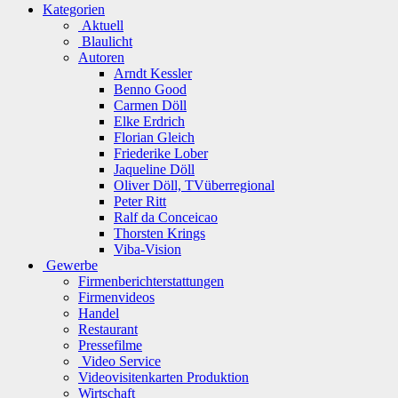
Kategorien
Aktuell
Blaulicht
Autoren
Arndt Kessler
Benno Good
Carmen Döll
Elke Erdrich
Florian Gleich
Friederike Lober
Jaqueline Döll
Oliver Döll, TVüberregional
Peter Ritt
Ralf da Conceicao
Thorsten Krings
Viba-Vision
Gewerbe
Firmenberichterstattungen
Firmenvideos
Handel
Restaurant
Pressefilme
Video Service
Videovisitenkarten Produktion
Wirtschaft