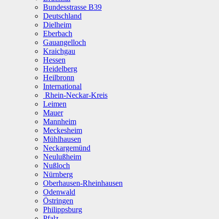
Bundesstrasse B39
Deutschland
Dielheim
Eberbach
Gauangelloch
Kraichgau
Hessen
Heidelberg
Heilbronn
International
Rhein-Neckar-Kreis
Leimen
Mauer
Mannheim
Meckesheim
Mühlhausen
Neckargemünd
Neulußheim
Nußloch
Nürnberg
Oberhausen-Rheinhausen
Odenwald
Östringen
Philippsburg
Pfalz