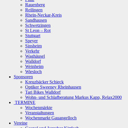
Rauenberg
Reilingen
Rhein-Neckar-Kreis
Sandhausen
Schwetzingen
St Leon – Rot
Stuttgart
Speyer
Sinsheim
Verkehr
Waghäusel
Walldorf
Weinheim
Wiesloch
Sponsoren
Kreuzbäcker Schieck
Optiker Sweeney Rheinhausen
Tari Bikes Walldorf
Wohn- und Schlafberatung Markus Kapp, Relax2000
TERMINE
Wochenmärkte
Veranstaltungen
Wochenmarkt Gauangelloch
Vereine