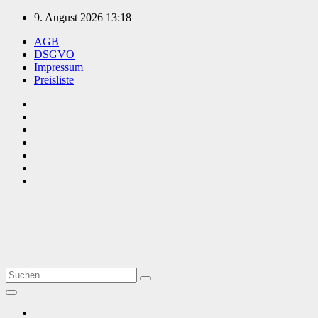
Zum
9. August 2026
13:18
Inhalt
AGB
springen
DSGVO
Impressum
Preisliste
TVüberregional
Onlinezeitung, PR - Videopoduktionen