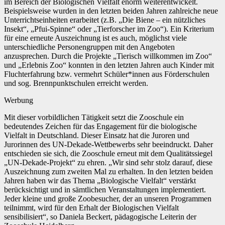
im Bereich der Biologischen Vielfalt enorm weiterentwickelt.
Beispielsweise wurden in den letzten beiden Jahren zahlreiche neue
Unterrichtseinheiten erarbeitet (z.B. „Die Biene – ein nützliches
Insekt“, „Pfui-Spinne“ oder „Tierforscher im Zoo“). Ein Kriterium
für eine erneute Auszeichnung ist es auch, möglichst viele
unterschiedliche Personengruppen mit den Angeboten
anzusprechen. Durch die Projekte „Tierisch willkommen im Zoo“
und „Erlebnis Zoo“ konnten in den letzten Jahren auch Kinder mit
Fluchterfahrung bzw. vermehrt Schüler*innen aus Förderschulen
und sog. Brennpunktschulen erreicht werden.
Werbung
Mit dieser vorbildlichen Tätigkeit setzt die Zooschule ein
bedeutendes Zeichen für das Engagement für die biologische
Vielfalt in Deutschland. Dieser Einsatz hat die Juroren und
Jurorinnen des UN-Dekade-Wettbewerbs sehr beeindruckt. Daher
entschieden sie sich, die Zooschule erneut mit dem Qualitätssiegel
„UN-Dekade-Projekt“ zu ehren. „Wir sind sehr stolz darauf, diese
Auszeichnung zum zweiten Mal zu erhalten. In den letzten beiden
Jahren haben wir das Thema „Biologische Vielfalt“ verstärkt
berücksichtigt und in sämtlichen Veranstaltungen implementiert.
Jeder kleine und große Zoobesucher, der an unseren Programmen
teilnimmt, wird für den Erhalt der Biologischen Vielfalt
sensibilisiert“, so Daniela Beckert, pädagogische Leiterin der