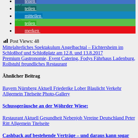
teilen
teilen
mitteilen
teilen
merken
Post Views:
48
Beitragsnavigation
Mittelalterliches Spektakulum Angelbachtal – Eichtersheim im
Schloßhof und Schloßplatz am 12.8. und 13.8.2017
Premium Gastronomie, Event Catering, Fodys Fährhaus Ladenburg,
Rollstuhl freundliches Restaurant
Ähnlicher Beitrag
Bayern
Nürnberg
Aktuell
Friederike Lober
Blaulicht
Verkehr
Allgemein
Titelseite
Photo-Gallery
Schussgeräusche an der Wöhrder Wiese:
Restaurant
Aktuell
Gesundheit
Nebenjob
Vereine
Deutschland
Peter
Ritt
Allgemein
Titelseite
Cashback auf bestehende Verträge – und daraus kann sogar