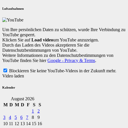
Luftaufnahmen
Um Ihre persönlichen Daten zu schützen, wurde Ihre Verbindung zu
YouTube gesperrt.
Klicken Sie auf
Load video
um YouTube anzuzeigen.
Durch das Laden des Videos akzeptieren Sie die
Datenschutzbestimmungen von YouTube.
Weitere Informationen zu den Datenschutzbestimmungen von
YouTube finden Sie hier
Google - Privacy & Terms
.
Blockieren Sie keine YouTube-Videos in der Zukunft mehr.
Video laden
Kalender
August 2026
M
D
M
D
F
S
S
1
2
3
4
5
6
7
8
9
10
11
12
13
14
15
16