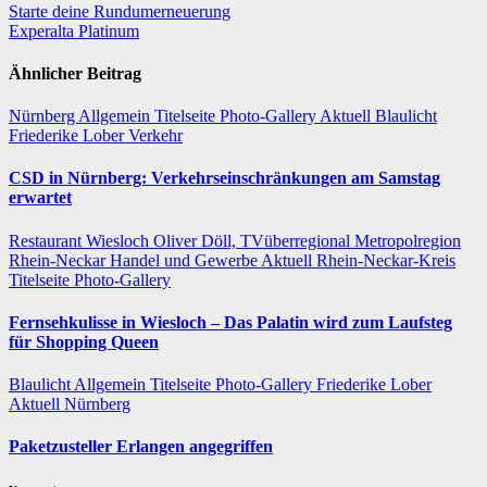
Beitragsnavigation
Starte deine Rundumerneuerung
Experalta Platinum
Ähnlicher Beitrag
Nürnberg
Allgemein
Titelseite
Photo-Gallery
Aktuell
Blaulicht
Friederike Lober
Verkehr
CSD in Nürnberg: Verkehrseinschränkungen am Samstag
erwartet
Restaurant
Wiesloch
Oliver Döll, TVüberregional
Metropolregion
Rhein-Neckar Handel und Gewerbe
Aktuell
Rhein-Neckar-Kreis
Titelseite
Photo-Gallery
Fernsehkulisse in Wiesloch – Das Palatin wird zum Laufsteg
für Shopping Queen
Blaulicht
Allgemein
Titelseite
Photo-Gallery
Friederike Lober
Aktuell
Nürnberg
Paketzusteller Erlangen angegriffen