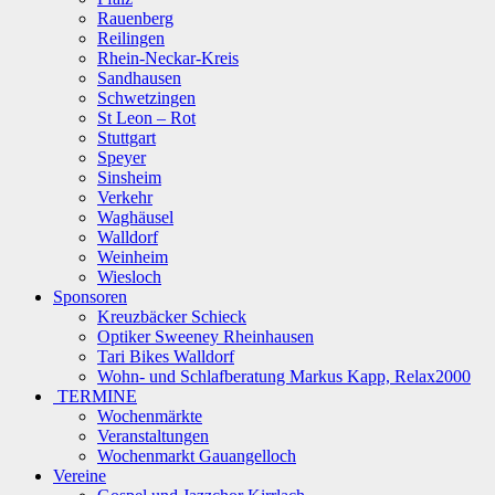
Rauenberg
Reilingen
Rhein-Neckar-Kreis
Sandhausen
Schwetzingen
St Leon – Rot
Stuttgart
Speyer
Sinsheim
Verkehr
Waghäusel
Walldorf
Weinheim
Wiesloch
Sponsoren
Kreuzbäcker Schieck
Optiker Sweeney Rheinhausen
Tari Bikes Walldorf
Wohn- und Schlafberatung Markus Kapp, Relax2000
TERMINE
Wochenmärkte
Veranstaltungen
Wochenmarkt Gauangelloch
Vereine