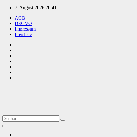
Zum
7. August 2026
20:41
Inhalt
AGB
springen
DSGVO
Impressum
Preisliste
TVüberregional
Onlinezeitung, PR - Videopoduktionen