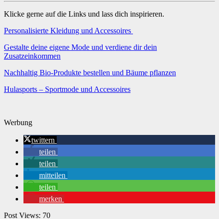
Klicke gerne auf die Links und lass dich inspirieren.
Personalisierte Kleidung und Accessoires
Gestalte deine eigene Mode und verdiene dir dein
Zusatzeinkommen
Nachhaltig Bio-Produkte bestellen und Bäume pflanzen
Hulasports – Sportmode und Accessoires
Werbung
twittern
teilen
teilen
mitteilen
teilen
merken
Post Views:
70