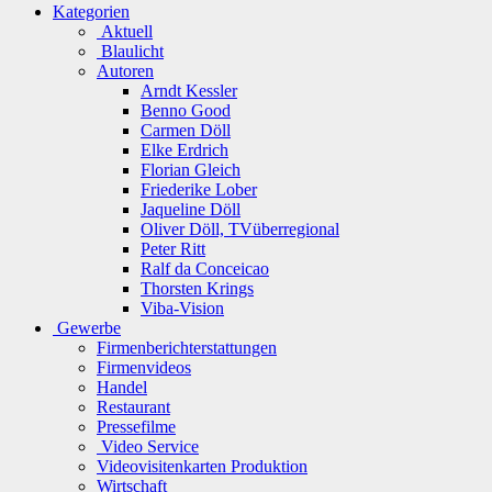
Kategorien
Aktuell
Blaulicht
Autoren
Arndt Kessler
Benno Good
Carmen Döll
Elke Erdrich
Florian Gleich
Friederike Lober
Jaqueline Döll
Oliver Döll, TVüberregional
Peter Ritt
Ralf da Conceicao
Thorsten Krings
Viba-Vision
Gewerbe
Firmenberichterstattungen
Firmenvideos
Handel
Restaurant
Pressefilme
Video Service
Videovisitenkarten Produktion
Wirtschaft