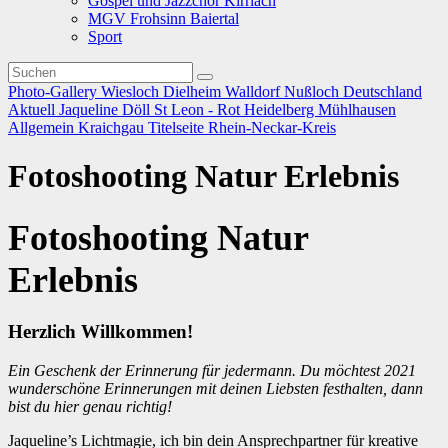
Gospel und Jazzchor Kirrlach
MGV Frohsinn Baiertal
Sport
Photo-Gallery
Wiesloch
Dielheim
Walldorf
Nußloch
Deutschland
Aktuell
Jaqueline Döll
St Leon - Rot
Heidelberg
Mühlhausen
Allgemein
Kraichgau
Titelseite
Rhein-Neckar-Kreis
Fotoshooting Natur Erlebnis
Fotoshooting Natur
Erlebnis
Herzlich Willkommen!
Ein Geschenk der Erinnerung für jedermann.
Du möchtest 2021
wunderschöne Erinnerungen mit deinen Liebsten festhalten, dann
bist du hier genau richtig!
Jaqueline’s Lichtmagie, ich bin dein Ansprechpartner für kreative