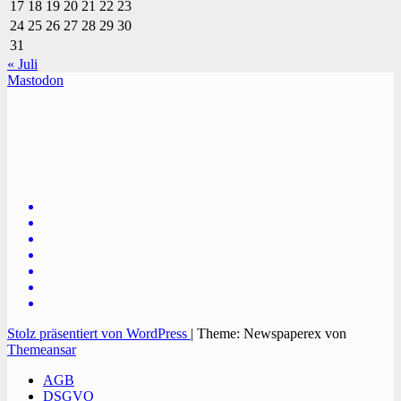
17
18
19
20
21
22
23
24
25
26
27
28
29
30
31
« Juli
Mastodon
TVüberregional
Onlinezeitung, PR - Videopoduktionen
Stolz präsentiert von WordPress
|
Theme: Newspaperex von
Themeansar
AGB
DSGVO