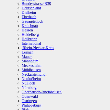
Bundesstrasse B39
Deutschland
Dielheim
Eberbach
Gauangelloch
Kraichgau
Hessen
Heidelberg
Heilbronn
International
Rhein-Neckar-Kreis
Leimen
Mauer
Mannheim
Meckesheim
Mühlhausen
Neckargemünd
Neulußheim
Nußloch
Nürnberg
Oberhausen-Rheinhausen
Odenwald
Östringen
Philippsburg
Pfalz