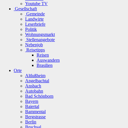
Youtube TV
Gesellschaft
Gemeinde
Landwirte
Leserbriefe
Politik
Wohnungsmarkt
Stellenangebote
Nebenjob
Reisetipps
Reisen
Auswandern
Brasilien
Orte
Altlußheim
Angelbachtal
Ansbach
Autobahn
Bad Schönborn
Bayern
Baiertal
Bammental
Bergstrasse
Berlin
Bruchsal