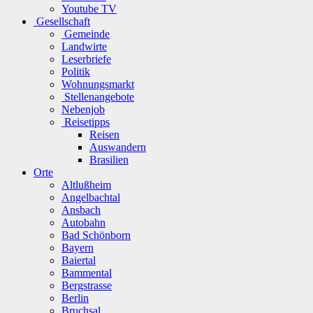
Youtube TV
Gesellschaft
Gemeinde
Landwirte
Leserbriefe
Politik
Wohnungsmarkt
Stellenangebote
Nebenjob
Reisetipps
Reisen
Auswandern
Brasilien
Orte
Altlußheim
Angelbachtal
Ansbach
Autobahn
Bad Schönborn
Bayern
Baiertal
Bammental
Bergstrasse
Berlin
Bruchsal