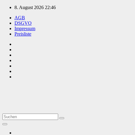
Zum
8. August 2026
22:46
Inhalt
AGB
springen
DSGVO
Impressum
Preisliste
TVüberregional
Onlinezeitung, PR - Videopoduktionen