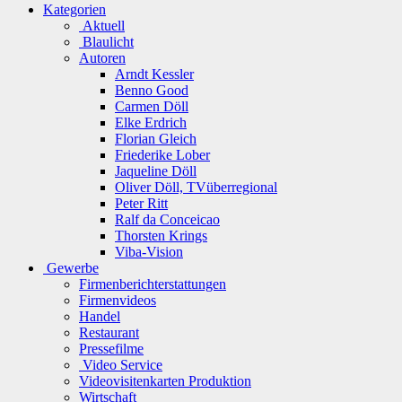
Kategorien
Aktuell
Blaulicht
Autoren
Arndt Kessler
Benno Good
Carmen Döll
Elke Erdrich
Florian Gleich
Friederike Lober
Jaqueline Döll
Oliver Döll, TVüberregional
Peter Ritt
Ralf da Conceicao
Thorsten Krings
Viba-Vision
Gewerbe
Firmenberichterstattungen
Firmenvideos
Handel
Restaurant
Pressefilme
Video Service
Videovisitenkarten Produktion
Wirtschaft