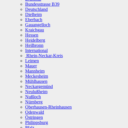
Bundesstrasse B39
Deutschland
Dielheim
Eberbach
Gauangelloch
Kraichgau
Hessen
Heidelberg
Heilbronn
International
Rhein-Neckar-Kreis
Leimen
Mauer
Mannheim
Meckesheim
Mühlhausen
Neckargemünd
Neulußheim
Nußloch
Nürnberg
Oberhausen-Rheinhausen
Odenwald
Östringen
Philippsburg
Pfalz