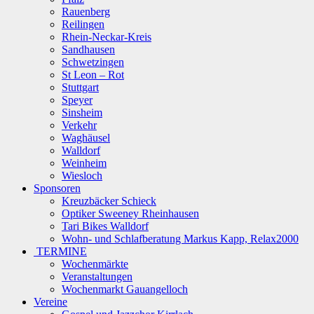
Rauenberg
Reilingen
Rhein-Neckar-Kreis
Sandhausen
Schwetzingen
St Leon – Rot
Stuttgart
Speyer
Sinsheim
Verkehr
Waghäusel
Walldorf
Weinheim
Wiesloch
Sponsoren
Kreuzbäcker Schieck
Optiker Sweeney Rheinhausen
Tari Bikes Walldorf
Wohn- und Schlafberatung Markus Kapp, Relax2000
TERMINE
Wochenmärkte
Veranstaltungen
Wochenmarkt Gauangelloch
Vereine