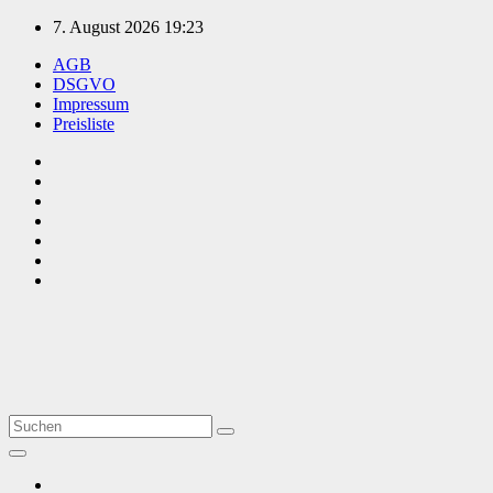
Zum
7. August 2026
19:23
Inhalt
AGB
springen
DSGVO
Impressum
Preisliste
TVüberregional
Onlinezeitung, PR - Videopoduktionen