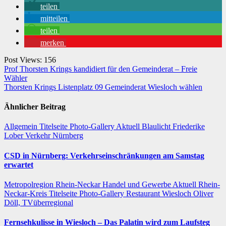
teilen
mitteilen
teilen
merken
Post Views:
156
Beitragsnavigation
Prof Thorsten Krings kandidiert für den Gemeinderat – Freie
Wähler
Thorsten Krings Listenplatz 09 Gemeinderat Wiesloch wählen
Ähnlicher Beitrag
Allgemein
Titelseite
Photo-Gallery
Aktuell
Blaulicht
Friederike
Lober
Verkehr
Nürnberg
CSD in Nürnberg: Verkehrseinschränkungen am Samstag
erwartet
Metropolregion Rhein-Neckar Handel und Gewerbe
Aktuell
Rhein-
Neckar-Kreis
Titelseite
Photo-Gallery
Restaurant
Wiesloch
Oliver
Döll, TVüberregional
Fernsehkulisse in Wiesloch – Das Palatin wird zum Laufsteg