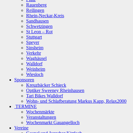
Rauenberg
Reilingen
Rhein-Neckar-Kreis
Sandhausen
Schwetzingen
St Leon – Rot
Stuttgart
Speyer
Sinsheim
Verkehr
Waghäusel
Walldorf
Weinheim
Wiesloch
Sponsoren
Kreuzbäcker Schieck
Optiker Sweeney Rheinhausen
Tari Bikes Walldorf
Wohn- und Schlafberatung Markus Kapp, Relax2000
TERMINE
Wochenmärkte
Veranstaltungen
Wochenmarkt Gauangelloch
Vereine