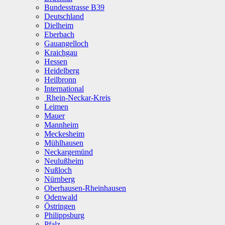
Bundesstrasse B39
Deutschland
Dielheim
Eberbach
Gauangelloch
Kraichgau
Hessen
Heidelberg
Heilbronn
International
Rhein-Neckar-Kreis
Leimen
Mauer
Mannheim
Meckesheim
Mühlhausen
Neckargemünd
Neulußheim
Nußloch
Nürnberg
Oberhausen-Rheinhausen
Odenwald
Östringen
Philippsburg
Pfalz