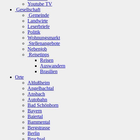
Youtube TV
Gesellschaft
Gemeinde
Landwirte
Leserbriefe
Politik
Wohnungsmarkt
Stellenangebote
Nebenjob
Reisetipps
Reisen
Auswandern
Brasilien
Orte
Altlußheim
Angelbachtal
Ansbach
Autobahn
Bad Schönborn
Bayern
Baiertal
Bammental
Bergstrasse
Berlin
Bruchsal