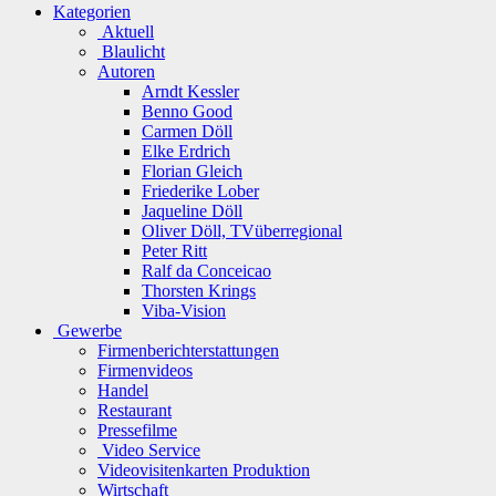
Kategorien
Aktuell
Blaulicht
Autoren
Arndt Kessler
Benno Good
Carmen Döll
Elke Erdrich
Florian Gleich
Friederike Lober
Jaqueline Döll
Oliver Döll, TVüberregional
Peter Ritt
Ralf da Conceicao
Thorsten Krings
Viba-Vision
Gewerbe
Firmenberichterstattungen
Firmenvideos
Handel
Restaurant
Pressefilme
Video Service
Videovisitenkarten Produktion
Wirtschaft