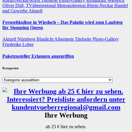
Rhein-Neckar-Kreis
Titelseite
Photo-Gallery
Restaurant
Wiesloch
Oliver Döll, TVüberregional
Metropolregion Rhein-Neckar Handel
und Gewerbe
Aktuell
Fernsehkulisse in Wiesloch – Das Palatin wird zum Laufsteg
für Shopping Queen
Aktuell
Nürnberg
Blaulicht
Allgemein
Titelseite
Photo-Gallery
Friederike Lober
Paketzusteller Erlangen angegriffen
Kategorien
Kategorien
Ihre Werbung
ab 25 € hier zu sehen.