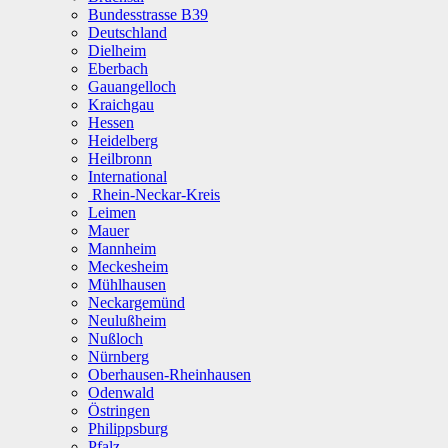
Bundesstrasse B39
Deutschland
Dielheim
Eberbach
Gauangelloch
Kraichgau
Hessen
Heidelberg
Heilbronn
International
Rhein-Neckar-Kreis
Leimen
Mauer
Mannheim
Meckesheim
Mühlhausen
Neckargemünd
Neulußheim
Nußloch
Nürnberg
Oberhausen-Rheinhausen
Odenwald
Östringen
Philippsburg
Pfalz