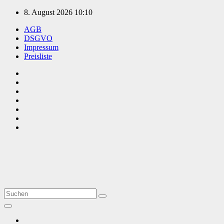
Zum
8. August 2026
10:10
Inhalt
AGB
springen
DSGVO
Impressum
Preisliste
TVüberregional
Onlinezeitung, PR - Videopoduktionen