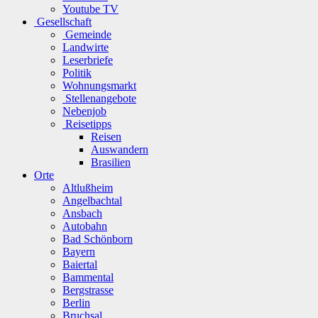
Youtube TV
Gesellschaft
Gemeinde
Landwirte
Leserbriefe
Politik
Wohnungsmarkt
Stellenangebote
Nebenjob
Reisetipps
Reisen
Auswandern
Brasilien
Orte
Altlußheim
Angelbachtal
Ansbach
Autobahn
Bad Schönborn
Bayern
Baiertal
Bammental
Bergstrasse
Berlin
Bruchsal