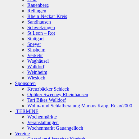
Rauenberg
Reilingen
Rhein-Neckar-Kreis
Sandhausen
Schwetzingen
St Leon – Rot
Stuttgart
Speyer
Sinsheim
Verkehr
Waghäusel
Walldorf
Weinheim
Wiesloch
Sponsoren
Kreuzbäcker Schieck
Optiker Sweeney Rheinhausen
Tari Bikes Walldorf
Wohn- und Schlafberatung Markus Kapp, Relax2000
TERMINE
Wochenmärkte
Veranstaltungen
Wochenmarkt Gauangelloch
Vereine