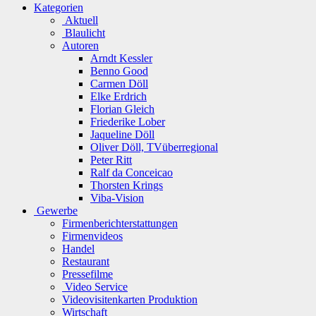
Kategorien
Aktuell
Blaulicht
Autoren
Arndt Kessler
Benno Good
Carmen Döll
Elke Erdrich
Florian Gleich
Friederike Lober
Jaqueline Döll
Oliver Döll, TVüberregional
Peter Ritt
Ralf da Conceicao
Thorsten Krings
Viba-Vision
Gewerbe
Firmenberichterstattungen
Firmenvideos
Handel
Restaurant
Pressefilme
Video Service
Videovisitenkarten Produktion
Wirtschaft