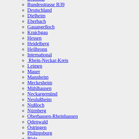
Bundesstrasse B39
Deutschland
Dielheim
Eberbach
Gauangelloch
Kraichgau
Hessen
Heidelberg
Heilbronn
International
Rhein-Neckar-Kreis
Leimen
Mauer
Mannheim
Meckesheim
Mühlhausen
Neckargemünd
Neulußheim
Nußloch
Nürnberg
Oberhausen-Rheinhausen
Odenwald
Östringen
Philippsburg
Pfalz