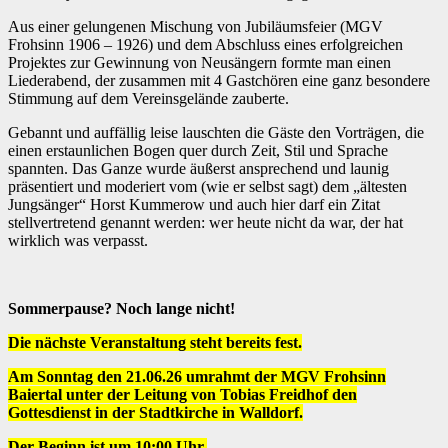
Aus einer gelungenen Mischung von Jubiläumsfeier (MGV
Frohsinn 1906 – 1926) und dem Abschluss eines erfolgreichen
Projektes zur Gewinnung von Neusängern formte man einen
Liederabend, der zusammen mit 4 Gastchören eine ganz besondere
Stimmung auf dem Vereinsgelände zauberte.
Gebannt und auffällig leise lauschten die Gäste den Vorträgen, die
einen erstaunlichen Bogen quer durch Zeit, Stil und Sprache
spannten. Das Ganze wurde äußerst ansprechend und launig
präsentiert und moderiert vom (wie er selbst sagt) dem „ältesten
Jungsänger“ Horst Kummerow und auch hier darf ein Zitat
stellvertretend genannt werden: wer heute nicht da war, der hat
wirklich was verpasst.
Sommerpause? Noch lange nicht!
Die nächste Veranstaltung steht bereits fest.
Am Sonntag den 21.06.26 umrahmt der MGV Frohsinn
Baiertal unter der Leitung von Tobias Freidhof den
Gottesdienst in der Stadtkirche in Walldorf.
Der Beginn ist um 10:00 Uhr.