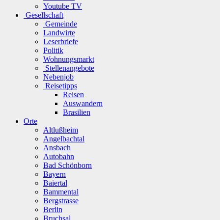
Youtube TV
Gesellschaft
Gemeinde
Landwirte
Leserbriefe
Politik
Wohnungsmarkt
Stellenangebote
Nebenjob
Reisetipps
Reisen
Auswandern
Brasilien
Orte
Altlußheim
Angelbachtal
Ansbach
Autobahn
Bad Schönborn
Bayern
Baiertal
Bammental
Bergstrasse
Berlin
Bruchsal