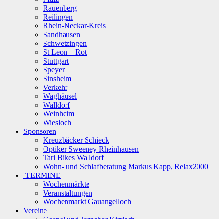
Rauenberg
Reilingen
Rhein-Neckar-Kreis
Sandhausen
Schwetzingen
St Leon – Rot
Stuttgart
Speyer
Sinsheim
Verkehr
Waghäusel
Walldorf
Weinheim
Wiesloch
Sponsoren
Kreuzbäcker Schieck
Optiker Sweeney Rheinhausen
Tari Bikes Walldorf
Wohn- und Schlafberatung Markus Kapp, Relax2000
TERMINE
Wochenmärkte
Veranstaltungen
Wochenmarkt Gauangelloch
Vereine