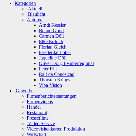
Kategorien
Aktuell
Blaulicht
Autoren
Arndt Kessler
Benno Good
Carmen Döll
Elke Erdrich
Florian Gleich
Friederike Lober
Jaqueline Döll
Oliver Döll, TVüberregional
Peter Ritt
Ralf da Conceicao
Thorsten Krings
Viba-Vision
Gewerbe
Firmenberichterstattungen
Firmenvideos
Handel
Restaurant
Pressefilme
Video Service
Videovisitenkarten Produktion
Wirtschaft