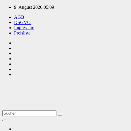
Zum
9. August 2026
05:09
Inhalt
AGB
springen
DSGVO
Impressum
Preisliste
TVüberregional
Onlinezeitung, PR - Videopoduktionen