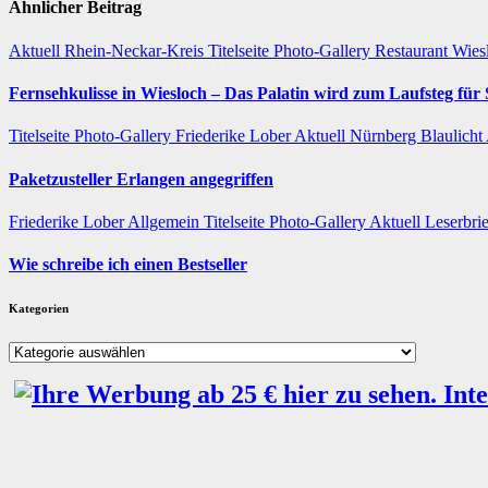
Ähnlicher Beitrag
Aktuell
Rhein-Neckar-Kreis
Titelseite
Photo-Gallery
Restaurant
Wies
Fernsehkulisse in Wiesloch – Das Palatin wird zum Laufsteg fü
Titelseite
Photo-Gallery
Friederike Lober
Aktuell
Nürnberg
Blaulicht
Paketzusteller Erlangen angegriffen
Friederike Lober
Allgemein
Titelseite
Photo-Gallery
Aktuell
Leserbri
Wie schreibe ich einen Bestseller
Kategorien
Kategorien