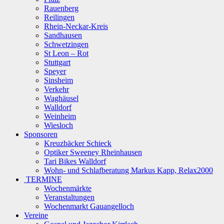
Rauenberg
Reilingen
Rhein-Neckar-Kreis
Sandhausen
Schwetzingen
St Leon – Rot
Stuttgart
Speyer
Sinsheim
Verkehr
Waghäusel
Walldorf
Weinheim
Wiesloch
Sponsoren
Kreuzbäcker Schieck
Optiker Sweeney Rheinhausen
Tari Bikes Walldorf
Wohn- und Schlafberatung Markus Kapp, Relax2000
TERMINE
Wochenmärkte
Veranstaltungen
Wochenmarkt Gauangelloch
Vereine