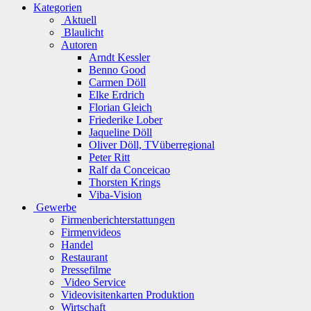
Kategorien
Aktuell
Blaulicht
Autoren
Arndt Kessler
Benno Good
Carmen Döll
Elke Erdrich
Florian Gleich
Friederike Lober
Jaqueline Döll
Oliver Döll, TVüberregional
Peter Ritt
Ralf da Conceicao
Thorsten Krings
Viba-Vision
Gewerbe
Firmenberichterstattungen
Firmenvideos
Handel
Restaurant
Pressefilme
Video Service
Videovisitenkarten Produktion
Wirtschaft