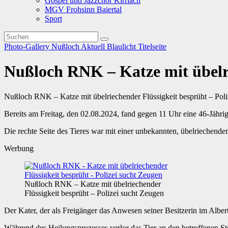
Gospel und Jazzchor Kirrlach
MGV Frohsinn Baiertal
Sport
Photo-Gallery
Nußloch
Aktuell
Blaulicht
Titelseite
Nußloch RNK – Katze mit übelri
Nußloch RNK – Katze mit übelriechender Flüssigkeit besprüht – Poli
Bereits am Freitag, den 02.08.2024, fand gegen 11 Uhr eine 46-Jähri
Die rechte Seite des Tieres war mit einer unbekannten, übelriechende
Werbung
Nußloch RNK – Katze mit übelriechender
Flüssigkeit besprüht – Polizei sucht Zeugen
Der Kater, der als Freigänger das Anwesen seiner Besitzerin im Albe
Während des Heilungsprozesses verlor das Tier an den betroffenen Ste