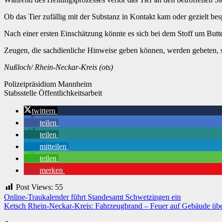
Ob das Tier zufällig mit der Substanz in Kontakt kam oder gezielt be
Nach einer ersten Einschätzung könnte es sich bei dem Stoff um Butt
Zeugen, die sachdienliche Hinweise geben können, werden gebeten, 
Nußloch/ Rhein-Neckar-Kreis (ots)
Polizeipräsidium Mannheim
Stabsstelle Öffentlichkeitsarbeit
twittern
teilen
teilen
mitteilen
teilen
merken
Post Views:
55
Beitragsnavigation
Online-Traukalender führt Standesamt Schwetzingen ein
Ketsch Rhein-Neckar-Kreis: Fahrzeugbrand – Feuer auf Gebäude übe