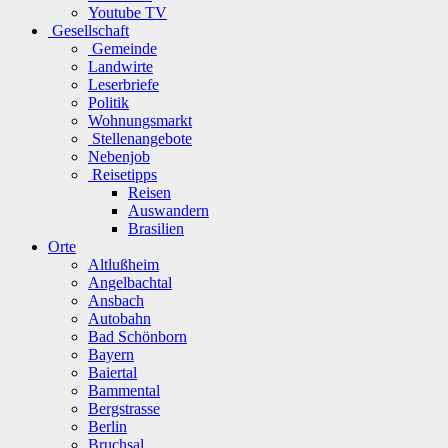
Youtube TV
Gesellschaft
Gemeinde
Landwirte
Leserbriefe
Politik
Wohnungsmarkt
Stellenangebote
Nebenjob
Reisetipps
Reisen
Auswandern
Brasilien
Orte
Altlußheim
Angelbachtal
Ansbach
Autobahn
Bad Schönborn
Bayern
Baiertal
Bammental
Bergstrasse
Berlin
Bruchsal