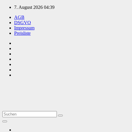
Zum
7. August 2026
04:39
Inhalt
AGB
springen
DSGVO
Impressum
Preisliste
TVüberregional
Onlinezeitung, PR - Videopoduktionen