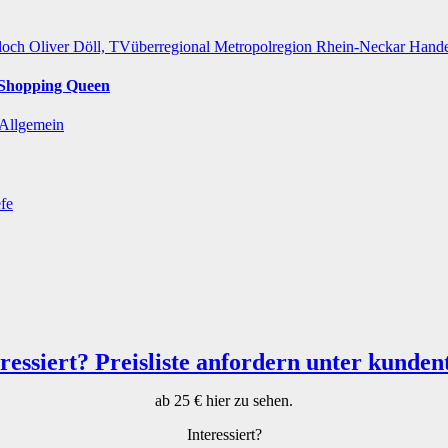
loch
Oliver Döll, TVüberregional
Metropolregion Rhein-Neckar Hand
r Shopping Queen
Allgemein
efe
ab 25 € hier zu sehen.
Interessiert?