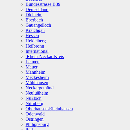
Bundesstrasse B39
Deutschland
Dielheim
Eberbach
Gauangelloch
Kraichgau
Hessen
Heidelberg
Heilbronn
International
Rhein-Neckar-Kreis
Leimen
Mauer
Mannheim
Meckesheim
Mühlhausen
Neckargemünd
Neulußheim
Nußloch
Nürnberg
Oberhausen-Rheinhausen
Odenwald
Östringen
Philippsburg
Pfalz